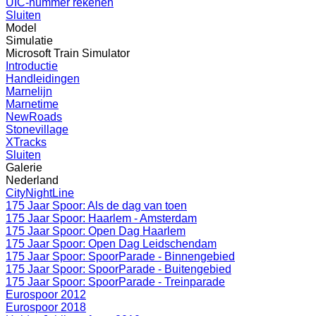
UIC-nummer rekenen
Sluiten
Model
Simulatie
Microsoft Train Simulator
Introductie
Handleidingen
Marnelijn
Marnetime
NewRoads
Stonevillage
XTracks
Sluiten
Galerie
Nederland
CityNightLine
175 Jaar Spoor: Als de dag van toen
175 Jaar Spoor: Haarlem - Amsterdam
175 Jaar Spoor: Open Dag Haarlem
175 Jaar Spoor: Open Dag Leidschendam
175 Jaar Spoor: SpoorParade - Binnengebied
175 Jaar Spoor: SpoorParade - Buitengebied
175 Jaar Spoor: SpoorParade - Treinparade
Eurospoor 2012
Eurospoor 2018