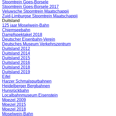
Stoomtrein Goes-Borsele
Stoomtrein Goes-Borsele 2017
Veluwsche Stoomtrein Maatschappij
Zuid-Limburgse Stoomtrein Maatschappij
Duitsland
125 jaar Moselwein-Bahn
Chiemseebahn
Dampfspektakel 2018
Deutscher Eisenbahn-Verein
Deutsches Museum Verkehrszentrum
Duitsland 2012
Duitsland 2014
Duitsland 2015
Duitsland 2016
Duitsland 2018
Duitsland 2019
Eifel
Harzer Schmalspurbahnen
Heidelberger Bergbahnen
Hunsrückbahn
Localbahnmuseum Eisenstein
Moezel 2009
Moezel 2015
Moezel 2018
Moselwein-Bahn