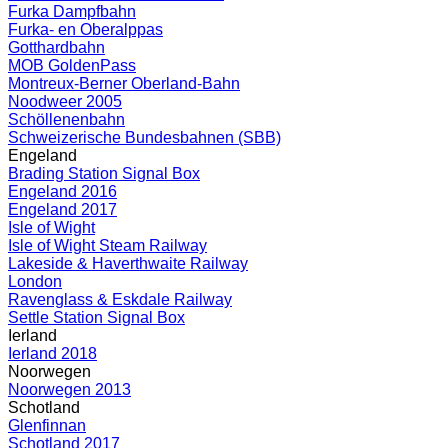
Furka Dampfbahn
Furka- en Oberalppas
Gotthardbahn
MOB GoldenPass
Montreux-Berner Oberland-Bahn
Noodweer 2005
Schöllenenbahn
Schweizerische Bundesbahnen (SBB)
Engeland
Brading Station Signal Box
Engeland 2016
Engeland 2017
Isle of Wight
Isle of Wight Steam Railway
Lakeside & Haverthwaite Railway
London
Ravenglass & Eskdale Railway
Settle Station Signal Box
Ierland
Ierland 2018
Noorwegen
Noorwegen 2013
Schotland
Glenfinnan
Schotland 2017