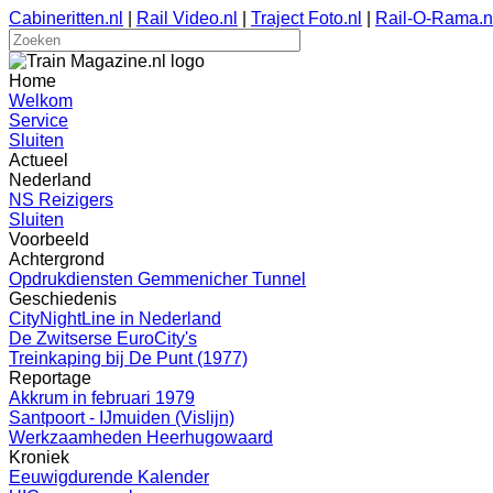
Cabineritten.nl
|
Rail Video.nl
|
Traject Foto.nl
|
Rail-O-Rama.n
Home
Welkom
Service
Sluiten
Actueel
Nederland
NS Reizigers
Sluiten
Voorbeeld
Achtergrond
Opdrukdiensten Gemmenicher Tunnel
Geschiedenis
CityNightLine in Nederland
De Zwitserse EuroCity's
Treinkaping bij De Punt (1977)
Reportage
Akkrum in februari 1979
Santpoort - IJmuiden (Vislijn)
Werkzaamheden Heerhugowaard
Kroniek
Eeuwigdurende Kalender