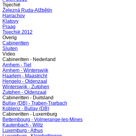
Tsjechië
Železná Ruda-Alžbětín
Harrachov
Klatovy
Praag
Tsjechië 2012
Overig
Cabineritten
Sluiten
Video
Cabineritten - Nederland
Arnhem - Tiel
Arnhem - Winterswijk
Haarlem - Maastricht
Hengelo - Oldenzaal
Winterswijk - Zutphen
Zutphen - Oldenzaal
Cabineritten - Duitsland
Bullay (DB) - Traben-Trarbach
Koblenz - Bullay (DB)
Cabineritten - Luxemburg
Bettembourg - Volmerange-les-Mines
Kautenbach - Wiltz
Luxemburg - Athus
Luxemburg - Kleinbettingen