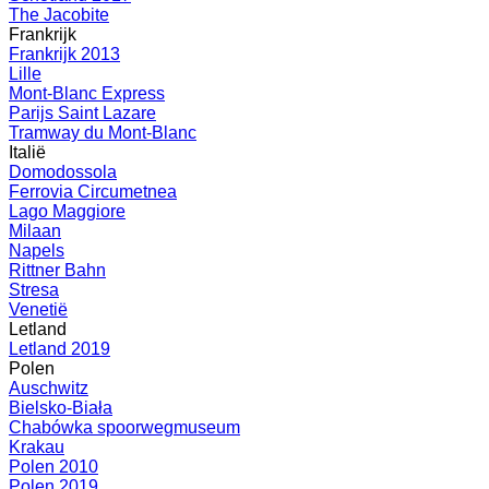
The Jacobite
Frankrijk
Frankrijk 2013
Lille
Mont-Blanc Express
Parijs Saint Lazare
Tramway du Mont-Blanc
Italië
Domodossola
Ferrovia Circumetnea
Lago Maggiore
Milaan
Napels
Rittner Bahn
Stresa
Venetië
Letland
Letland 2019
Polen
Auschwitz
Bielsko-Biała
Chabówka spoorwegmuseum
Krakau
Polen 2010
Polen 2019