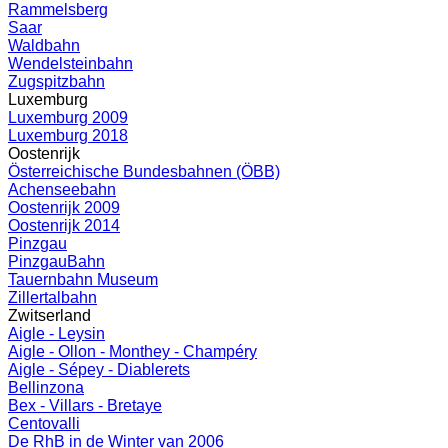
Rammelsberg
Saar
Waldbahn
Wendelsteinbahn
Zugspitzbahn
Luxemburg
Luxemburg 2009
Luxemburg 2018
Oostenrijk
Österreichische Bundesbahnen (ÖBB)
Achenseebahn
Oostenrijk 2009
Oostenrijk 2014
Pinzgau
PinzgauBahn
Tauernbahn Museum
Zillertalbahn
Zwitserland
Aigle - Leysin
Aigle - Ollon - Monthey - Champéry
Aigle - Sépey - Diablerets
Bellinzona
Bex - Villars - Bretaye
Centovalli
De RhB in de Winter van 2006