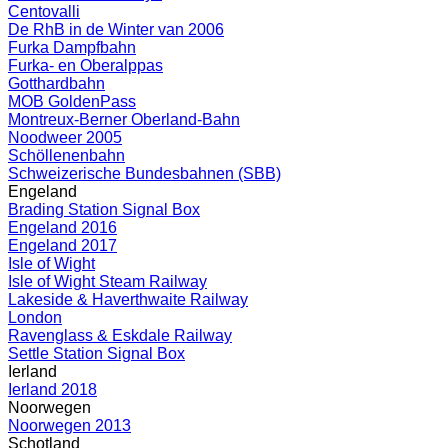
Centovalli
De RhB in de Winter van 2006
Furka Dampfbahn
Furka- en Oberalppas
Gotthardbahn
MOB GoldenPass
Montreux-Berner Oberland-Bahn
Noodweer 2005
Schöllenenbahn
Schweizerische Bundesbahnen (SBB)
Engeland
Brading Station Signal Box
Engeland 2016
Engeland 2017
Isle of Wight
Isle of Wight Steam Railway
Lakeside & Haverthwaite Railway
London
Ravenglass & Eskdale Railway
Settle Station Signal Box
Ierland
Ierland 2018
Noorwegen
Noorwegen 2013
Schotland