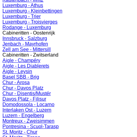
Luxemburg - Athus
Luxemburg - Kleinbettingen
Luxemburg - Trier
Luxemburg - Troisvierges
Rodange - Luxemburg
Cabineritten - Oostenrijk
Innsbruck - Salzburg
Jenbach - Mayrhofen
Zell am See - Mittersill
Cabineritten - Zwitserland
Aigle - Champéry
Aigle - Les Diablerets
Aigle - Leysin
Basel SBB - Brig
Chur - Arosa
Chur - Davos Platz
Chur - Disentis/Mustér
Davos Platz - Filisur
Domodossola - Locarno
Interlaken Ost - Luzern
Luzern - Engelberg
Montreux - Zweisimmen
Pontresina - Scuol-Tarasp
St. Moritz - Chur