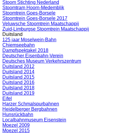
Stoom Stichting Nederland
Stoomtram Hoorn-Medemblik
Stoomtrein Goes-Borsele
Stoomtrein Goes-Borsele 2017
Veluwsche Stoomtrein Maatschappij
Zuid-Limburgse Stoomtrein Maatschappij
Duitsland
125 jaar Moselwein-Bahn
Chiemseebahn
Dampfspektakel 2018
Deutscher Eisenbahn-Verein
Deutsches Museum Verkehrszentrum
Duitsland 2012
Duitsland 2014
Duitsland 2015
Duitsland 2016
Duitsland 2018
Duitsland 2019
Eifel
Harzer Schmalspurbahnen
Heidelberger Bergbahnen
Hunsrückbahn
Localbahnmuseum Eisenstein
Moezel 2009
Moezel 2015