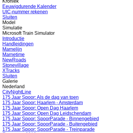
Kroniek
Eeuwigdurende Kalender
UIC-nummer rekenen
Sluiten
Model
Simulatie
Microsoft Train Simulator
Introductie
Handleidingen
Marnelijn
Marnetime
NewRoads
Stonevillage
XTracks
Sluiten
Galerie
Nederland
CityNightLine
175 Jaar Spoor: Als de dag van toen
175 Jaar Spoor: Haarlem - Amsterdam
175 Jaar Spoor: Open Dag Haarlem
175 Jaar Spoor: Open Dag Leidschendam
175 Jaar Spoor: SpoorParade - Binnengebied
175 Jaar Spoor: SpoorParade - Buitengebied
175 Jaar Spoor: SpoorParade - Treinparade