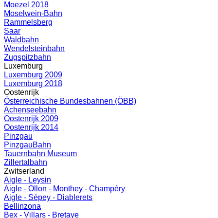
Moezel 2018
Moselwein-Bahn
Rammelsberg
Saar
Waldbahn
Wendelsteinbahn
Zugspitzbahn
Luxemburg
Luxemburg 2009
Luxemburg 2018
Oostenrijk
Österreichische Bundesbahnen (ÖBB)
Achenseebahn
Oostenrijk 2009
Oostenrijk 2014
Pinzgau
PinzgauBahn
Tauernbahn Museum
Zillertalbahn
Zwitserland
Aigle - Leysin
Aigle - Ollon - Monthey - Champéry
Aigle - Sépey - Diablerets
Bellinzona
Bex - Villars - Bretaye