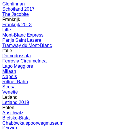
Glenfinnan
Schotland 2017
The Jacobite
Frankrijk
Frankrijk 2013
Lille
Mont-Blanc Express
Parijs Saint Lazare
Tramway du Mont-Blanc
Italië
Domodossola
Ferrovia Circumetnea
Lago Maggiore
Milaan
Napels
Rittner Bahn
Stresa
Venetië
Letland
Letland 2019
Polen
Auschwitz
Bielsko-Biała
Chabówka spoorwegmuseum
Krakau