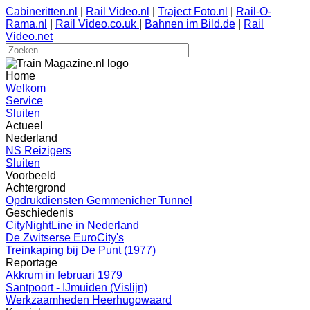
Cabineritten.nl
|
Rail Video.nl
|
Traject Foto.nl
|
Rail-O-
Rama.nl
|
Rail Video.co.uk
|
Bahnen im Bild.de
|
Rail
Video.net
Home
Welkom
Service
Sluiten
Actueel
Nederland
NS Reizigers
Sluiten
Voorbeeld
Achtergrond
Opdrukdiensten Gemmenicher Tunnel
Geschiedenis
CityNightLine in Nederland
De Zwitserse EuroCity's
Treinkaping bij De Punt (1977)
Reportage
Akkrum in februari 1979
Santpoort - IJmuiden (Vislijn)
Werkzaamheden Heerhugowaard