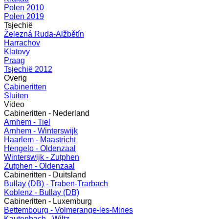
Polen 2010
Polen 2019
Tsjechië
Železná Ruda-Alžbětín
Harrachov
Klatovy
Praag
Tsjechië 2012
Overig
Cabineritten
Sluiten
Video
Cabineritten - Nederland
Arnhem - Tiel
Arnhem - Winterswijk
Haarlem - Maastricht
Hengelo - Oldenzaal
Winterswijk - Zutphen
Zutphen - Oldenzaal
Cabineritten - Duitsland
Bullay (DB) - Traben-Trarbach
Koblenz - Bullay (DB)
Cabineritten - Luxemburg
Bettembourg - Volmerange-les-Mines
Kautenbach - Wiltz