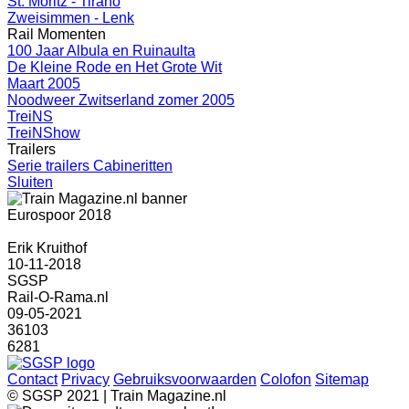
St. Moritz - Tirano
Zweisimmen - Lenk
Rail Momenten
100 Jaar Albula en Ruinaulta
De Kleine Rode en Het Grote Wit
Maart 2005
Noodweer Zwitserland zomer 2005
TreiNS
TreiNShow
Trailers
Serie trailers Cabineritten
Sluiten
Eurospoor 2018
Erik Kruithof
10-11-2018
SGSP
Rail-O-Rama.nl
09-05-2021
36103
6281
Contact
Privacy
Gebruiksvoorwaarden
Colofon
Sitemap
© SGSP 2021 | Train Magazine.nl