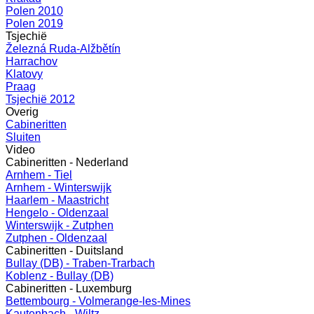
Polen 2010
Polen 2019
Tsjechië
Železná Ruda-Alžbětín
Harrachov
Klatovy
Praag
Tsjechië 2012
Overig
Cabineritten
Sluiten
Video
Cabineritten - Nederland
Arnhem - Tiel
Arnhem - Winterswijk
Haarlem - Maastricht
Hengelo - Oldenzaal
Winterswijk - Zutphen
Zutphen - Oldenzaal
Cabineritten - Duitsland
Bullay (DB) - Traben-Trarbach
Koblenz - Bullay (DB)
Cabineritten - Luxemburg
Bettembourg - Volmerange-les-Mines
Kautenbach - Wiltz