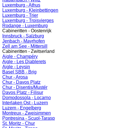
Luxemburg - Athus
Luxemburg - Kleinbettingen
Luxemburg - Trier
Luxemburg - Troisvierges
Rodange - Luxemburg
Cabineritten - Oostenrijk
Innsbruck - Salzburg
Jenbach - Mayrhofen
Zell am See - Mittersill
Cabineritten - Zwitserland
Aigle - Champéry
Aigle - Les Diablerets
Aigle - Leysin
Basel SBB - Brig
Chur - Arosa
Chur - Davos Platz
Chur - Disentis/Mustér
Davos Platz - Filisur
Domodossola - Locarno
Interlaken Ost - Luzern
Luzern - Engelberg
Montreux - Zweisimmen
Pontresina - Scuol-Tarasp
St. Moritz - Chur