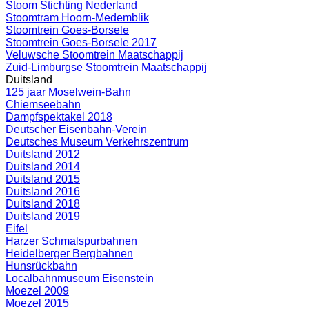
Stoom Stichting Nederland
Stoomtram Hoorn-Medemblik
Stoomtrein Goes-Borsele
Stoomtrein Goes-Borsele 2017
Veluwsche Stoomtrein Maatschappij
Zuid-Limburgse Stoomtrein Maatschappij
Duitsland
125 jaar Moselwein-Bahn
Chiemseebahn
Dampfspektakel 2018
Deutscher Eisenbahn-Verein
Deutsches Museum Verkehrszentrum
Duitsland 2012
Duitsland 2014
Duitsland 2015
Duitsland 2016
Duitsland 2018
Duitsland 2019
Eifel
Harzer Schmalspurbahnen
Heidelberger Bergbahnen
Hunsrückbahn
Localbahnmuseum Eisenstein
Moezel 2009
Moezel 2015