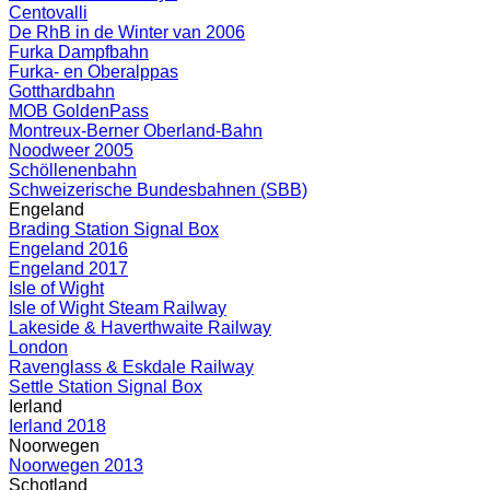
Centovalli
De RhB in de Winter van 2006
Furka Dampfbahn
Furka- en Oberalppas
Gotthardbahn
MOB GoldenPass
Montreux-Berner Oberland-Bahn
Noodweer 2005
Schöllenenbahn
Schweizerische Bundesbahnen (SBB)
Engeland
Brading Station Signal Box
Engeland 2016
Engeland 2017
Isle of Wight
Isle of Wight Steam Railway
Lakeside & Haverthwaite Railway
London
Ravenglass & Eskdale Railway
Settle Station Signal Box
Ierland
Ierland 2018
Noorwegen
Noorwegen 2013
Schotland