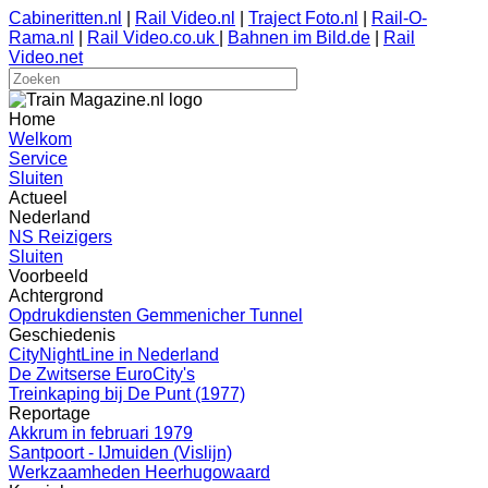
Cabineritten.nl
|
Rail Video.nl
|
Traject Foto.nl
|
Rail-O-
Rama.nl
|
Rail Video.co.uk
|
Bahnen im Bild.de
|
Rail
Video.net
Home
Welkom
Service
Sluiten
Actueel
Nederland
NS Reizigers
Sluiten
Voorbeeld
Achtergrond
Opdrukdiensten Gemmenicher Tunnel
Geschiedenis
CityNightLine in Nederland
De Zwitserse EuroCity's
Treinkaping bij De Punt (1977)
Reportage
Akkrum in februari 1979
Santpoort - IJmuiden (Vislijn)
Werkzaamheden Heerhugowaard