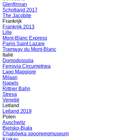
Glenfinnan
Schotland 2017
The Jacobite
Frankrijk
Frankrijk 2013
Lille
Mont-Blanc Express
Parijs Saint Lazare
Tramway du Mont-Blanc
Italië
Domodossola
Ferrovia Circumetnea
Lago Maggiore
Milaan
Napels
Rittner Bahn
Stresa
Venetië
Letland
Letland 2019
Polen
Auschwitz
Bielsko-Biała
Chabówka spoorwegmuseum
Krakau