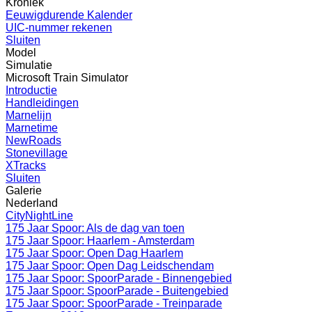
Kroniek
Eeuwigdurende Kalender
UIC-nummer rekenen
Sluiten
Model
Simulatie
Microsoft Train Simulator
Introductie
Handleidingen
Marnelijn
Marnetime
NewRoads
Stonevillage
XTracks
Sluiten
Galerie
Nederland
CityNightLine
175 Jaar Spoor: Als de dag van toen
175 Jaar Spoor: Haarlem - Amsterdam
175 Jaar Spoor: Open Dag Haarlem
175 Jaar Spoor: Open Dag Leidschendam
175 Jaar Spoor: SpoorParade - Binnengebied
175 Jaar Spoor: SpoorParade - Buitengebied
175 Jaar Spoor: SpoorParade - Treinparade