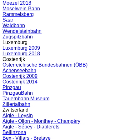
Moezel 2018
Moselwein-Bahn
Rammelsberg
Saar
Waldbahn
Wendelsteinbahn
Zugspitzbahn
Luxemburg
Luxemburg 2009
Luxemburg 2018
Oostenrijk
Österreichische Bundesbahnen (ÖBB)
Achenseebahn
Oostenrijk 2009
Oostenrijk 2014
Pinzgau
PinzgauBahn
Tauernbahn Museum
Zillertalbahn
Zwitserland
Aigle - Leysin
Aigle - Ollon - Monthey - Champéry
Aigle - Sépey - Diablerets
Bellinzona
Bex - Villars - Bretaye