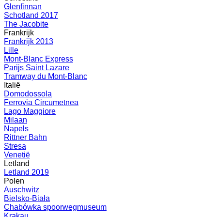
Glenfinnan
Schotland 2017
The Jacobite
Frankrijk
Frankrijk 2013
Lille
Mont-Blanc Express
Parijs Saint Lazare
Tramway du Mont-Blanc
Italië
Domodossola
Ferrovia Circumetnea
Lago Maggiore
Milaan
Napels
Rittner Bahn
Stresa
Venetië
Letland
Letland 2019
Polen
Auschwitz
Bielsko-Biała
Chabówka spoorwegmuseum
Krakau