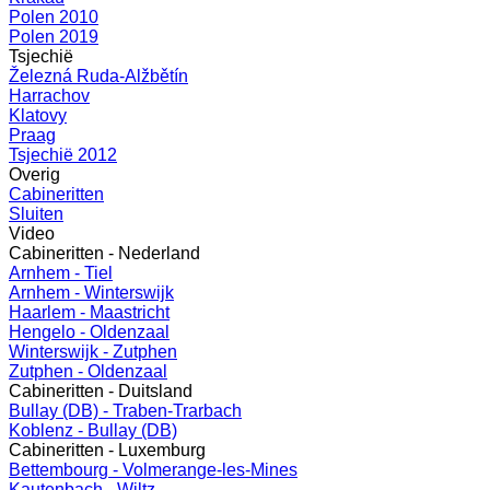
Polen 2010
Polen 2019
Tsjechië
Železná Ruda-Alžbětín
Harrachov
Klatovy
Praag
Tsjechië 2012
Overig
Cabineritten
Sluiten
Video
Cabineritten - Nederland
Arnhem - Tiel
Arnhem - Winterswijk
Haarlem - Maastricht
Hengelo - Oldenzaal
Winterswijk - Zutphen
Zutphen - Oldenzaal
Cabineritten - Duitsland
Bullay (DB) - Traben-Trarbach
Koblenz - Bullay (DB)
Cabineritten - Luxemburg
Bettembourg - Volmerange-les-Mines
Kautenbach - Wiltz