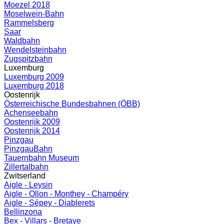
Moezel 2018
Moselwein-Bahn
Rammelsberg
Saar
Waldbahn
Wendelsteinbahn
Zugspitzbahn
Luxemburg
Luxemburg 2009
Luxemburg 2018
Oostenrijk
Österreichische Bundesbahnen (ÖBB)
Achenseebahn
Oostenrijk 2009
Oostenrijk 2014
Pinzgau
PinzgauBahn
Tauernbahn Museum
Zillertalbahn
Zwitserland
Aigle - Leysin
Aigle - Ollon - Monthey - Champéry
Aigle - Sépey - Diablerets
Bellinzona
Bex - Villars - Bretaye