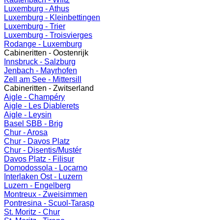
Luxemburg - Athus
Luxemburg - Kleinbettingen
Luxemburg - Trier
Luxemburg - Troisvierges
Rodange - Luxemburg
Cabineritten - Oostenrijk
Innsbruck - Salzburg
Jenbach - Mayrhofen
Zell am See - Mittersill
Cabineritten - Zwitserland
Aigle - Champéry
Aigle - Les Diablerets
Aigle - Leysin
Basel SBB - Brig
Chur - Arosa
Chur - Davos Platz
Chur - Disentis/Mustér
Davos Platz - Filisur
Domodossola - Locarno
Interlaken Ost - Luzern
Luzern - Engelberg
Montreux - Zweisimmen
Pontresina - Scuol-Tarasp
St. Moritz - Chur