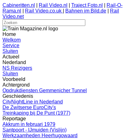
Cabineritten.nl
|
Rail Video.nl
|
Traject Foto.nl
|
Rail-O-
Rama.nl
|
Rail Video.co.uk
|
Bahnen im Bild.de
|
Rail
Video.net
Home
Welkom
Service
Sluiten
Actueel
Nederland
NS Reizigers
Sluiten
Voorbeeld
Achtergrond
Opdrukdiensten Gemmenicher Tunnel
Geschiedenis
CityNightLine in Nederland
De Zwitserse EuroCity's
Treinkaping bij De Punt (1977)
Reportage
Akkrum in februari 1979
Santpoort - IJmuiden (Vislijn)
Werkzaamheden Heerhugowaard