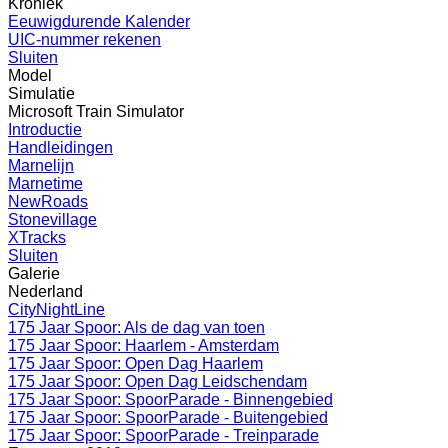
Kroniek
Eeuwigdurende Kalender
UIC-nummer rekenen
Sluiten
Model
Simulatie
Microsoft Train Simulator
Introductie
Handleidingen
Marnelijn
Marnetime
NewRoads
Stonevillage
XTracks
Sluiten
Galerie
Nederland
CityNightLine
175 Jaar Spoor: Als de dag van toen
175 Jaar Spoor: Haarlem - Amsterdam
175 Jaar Spoor: Open Dag Haarlem
175 Jaar Spoor: Open Dag Leidschendam
175 Jaar Spoor: SpoorParade - Binnengebied
175 Jaar Spoor: SpoorParade - Buitengebied
175 Jaar Spoor: SpoorParade - Treinparade