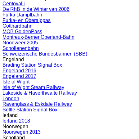
Centovalli
De RhB in de Winter van 2006
Furka Dampfbahn
Furka- en Oberalppas
Gotthardbahn
MOB GoldenPass
Montreux-Berner Oberland-Bahn
Noodweer 2005
Schöllenenbahn
Schweizerische Bundesbahnen (SBB)
Engeland
Brading Station Signal Box
Engeland 2016
Engeland 2017
Isle of Wight
Isle of Wight Steam Railway
Lakeside & Haverthwaite Railway
London
Ravenglass & Eskdale Railway
Settle Station Signal Box
Ierland
Ierland 2018
Noorwegen
Noorwegen 2013
Schotland