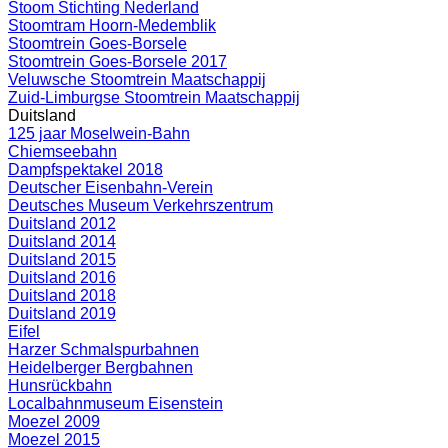
Stoom Stichting Nederland
Stoomtram Hoorn-Medemblik
Stoomtrein Goes-Borsele
Stoomtrein Goes-Borsele 2017
Veluwsche Stoomtrein Maatschappij
Zuid-Limburgse Stoomtrein Maatschappij
Duitsland
125 jaar Moselwein-Bahn
Chiemseebahn
Dampfspektakel 2018
Deutscher Eisenbahn-Verein
Deutsches Museum Verkehrszentrum
Duitsland 2012
Duitsland 2014
Duitsland 2015
Duitsland 2016
Duitsland 2018
Duitsland 2019
Eifel
Harzer Schmalspurbahnen
Heidelberger Bergbahnen
Hunsrückbahn
Localbahnmuseum Eisenstein
Moezel 2009
Moezel 2015