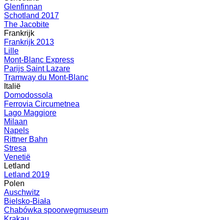
Glenfinnan
Schotland 2017
The Jacobite
Frankrijk
Frankrijk 2013
Lille
Mont-Blanc Express
Parijs Saint Lazare
Tramway du Mont-Blanc
Italië
Domodossola
Ferrovia Circumetnea
Lago Maggiore
Milaan
Napels
Rittner Bahn
Stresa
Venetië
Letland
Letland 2019
Polen
Auschwitz
Bielsko-Biała
Chabówka spoorwegmuseum
Krakau