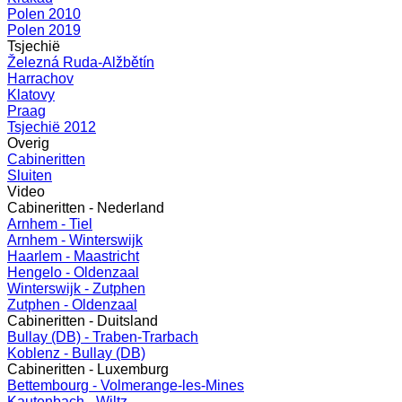
Polen 2010
Polen 2019
Tsjechië
Železná Ruda-Alžbětín
Harrachov
Klatovy
Praag
Tsjechië 2012
Overig
Cabineritten
Sluiten
Video
Cabineritten - Nederland
Arnhem - Tiel
Arnhem - Winterswijk
Haarlem - Maastricht
Hengelo - Oldenzaal
Winterswijk - Zutphen
Zutphen - Oldenzaal
Cabineritten - Duitsland
Bullay (DB) - Traben-Trarbach
Koblenz - Bullay (DB)
Cabineritten - Luxemburg
Bettembourg - Volmerange-les-Mines
Kautenbach - Wiltz