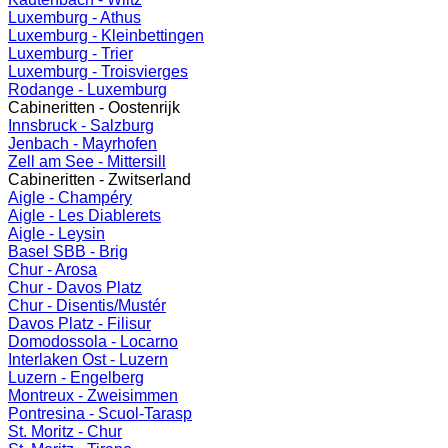
Luxemburg - Athus
Luxemburg - Kleinbettingen
Luxemburg - Trier
Luxemburg - Troisvierges
Rodange - Luxemburg
Cabineritten - Oostenrijk
Innsbruck - Salzburg
Jenbach - Mayrhofen
Zell am See - Mittersill
Cabineritten - Zwitserland
Aigle - Champéry
Aigle - Les Diablerets
Aigle - Leysin
Basel SBB - Brig
Chur - Arosa
Chur - Davos Platz
Chur - Disentis/Mustér
Davos Platz - Filisur
Domodossola - Locarno
Interlaken Ost - Luzern
Luzern - Engelberg
Montreux - Zweisimmen
Pontresina - Scuol-Tarasp
St. Moritz - Chur