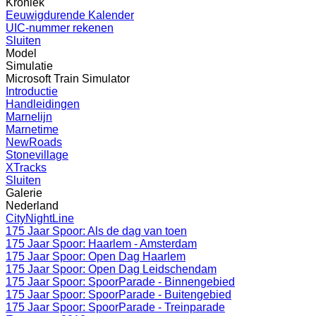
Kroniek
Eeuwigdurende Kalender
UIC-nummer rekenen
Sluiten
Model
Simulatie
Microsoft Train Simulator
Introductie
Handleidingen
Marnelijn
Marnetime
NewRoads
Stonevillage
XTracks
Sluiten
Galerie
Nederland
CityNightLine
175 Jaar Spoor: Als de dag van toen
175 Jaar Spoor: Haarlem - Amsterdam
175 Jaar Spoor: Open Dag Haarlem
175 Jaar Spoor: Open Dag Leidschendam
175 Jaar Spoor: SpoorParade - Binnengebied
175 Jaar Spoor: SpoorParade - Buitengebied
175 Jaar Spoor: SpoorParade - Treinparade