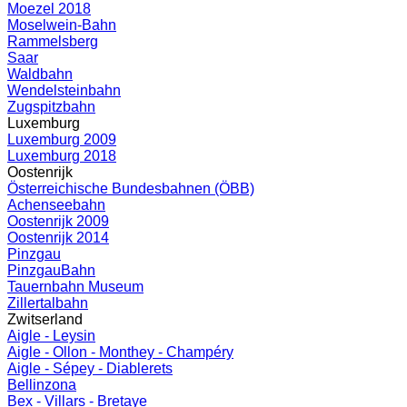
Moezel 2018
Moselwein-Bahn
Rammelsberg
Saar
Waldbahn
Wendelsteinbahn
Zugspitzbahn
Luxemburg
Luxemburg 2009
Luxemburg 2018
Oostenrijk
Österreichische Bundesbahnen (ÖBB)
Achenseebahn
Oostenrijk 2009
Oostenrijk 2014
Pinzgau
PinzgauBahn
Tauernbahn Museum
Zillertalbahn
Zwitserland
Aigle - Leysin
Aigle - Ollon - Monthey - Champéry
Aigle - Sépey - Diablerets
Bellinzona
Bex - Villars - Bretaye