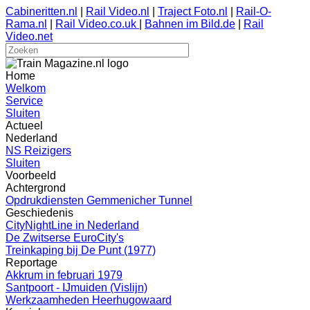
Cabineritten.nl
|
Rail Video.nl
|
Traject Foto.nl
|
Rail-O-
Rama.nl
|
Rail Video.co.uk
|
Bahnen im Bild.de
|
Rail
Video.net
Home
Welkom
Service
Sluiten
Actueel
Nederland
NS Reizigers
Sluiten
Voorbeeld
Achtergrond
Opdrukdiensten Gemmenicher Tunnel
Geschiedenis
CityNightLine in Nederland
De Zwitserse EuroCity's
Treinkaping bij De Punt (1977)
Reportage
Akkrum in februari 1979
Santpoort - IJmuiden (Vislijn)
Werkzaamheden Heerhugowaard