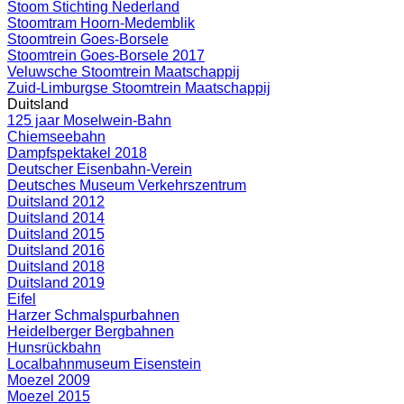
Stoom Stichting Nederland
Stoomtram Hoorn-Medemblik
Stoomtrein Goes-Borsele
Stoomtrein Goes-Borsele 2017
Veluwsche Stoomtrein Maatschappij
Zuid-Limburgse Stoomtrein Maatschappij
Duitsland
125 jaar Moselwein-Bahn
Chiemseebahn
Dampfspektakel 2018
Deutscher Eisenbahn-Verein
Deutsches Museum Verkehrszentrum
Duitsland 2012
Duitsland 2014
Duitsland 2015
Duitsland 2016
Duitsland 2018
Duitsland 2019
Eifel
Harzer Schmalspurbahnen
Heidelberger Bergbahnen
Hunsrückbahn
Localbahnmuseum Eisenstein
Moezel 2009
Moezel 2015