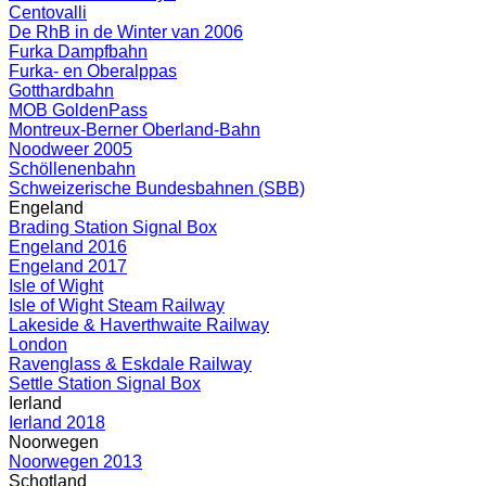
Centovalli
De RhB in de Winter van 2006
Furka Dampfbahn
Furka- en Oberalppas
Gotthardbahn
MOB GoldenPass
Montreux-Berner Oberland-Bahn
Noodweer 2005
Schöllenenbahn
Schweizerische Bundesbahnen (SBB)
Engeland
Brading Station Signal Box
Engeland 2016
Engeland 2017
Isle of Wight
Isle of Wight Steam Railway
Lakeside & Haverthwaite Railway
London
Ravenglass & Eskdale Railway
Settle Station Signal Box
Ierland
Ierland 2018
Noorwegen
Noorwegen 2013
Schotland