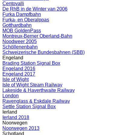
Centovalli
De RhB in de Winter van 2006
Furka Dampfbahn
Furka- en Oberalppas
Gotthardbahn
MOB GoldenPass
Montreux-Berner Oberland-Bahn
Noodweer 2005
Schöllenenbahn
Schweizerische Bundesbahnen (SBB)
Engeland
Brading Station Signal Box
Engeland 2016
Engeland 2017
Isle of Wight
Isle of Wight Steam Railway
Lakeside & Haverthwaite Railway
London
Ravenglass & Eskdale Railway
Settle Station Signal Box
Ierland
Ierland 2018
Noorwegen
Noorwegen 2013
Schotland