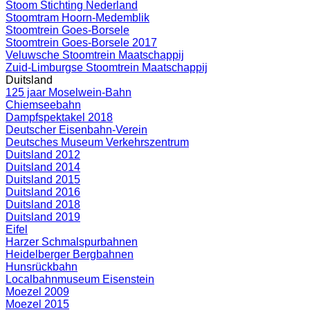
Stoom Stichting Nederland
Stoomtram Hoorn-Medemblik
Stoomtrein Goes-Borsele
Stoomtrein Goes-Borsele 2017
Veluwsche Stoomtrein Maatschappij
Zuid-Limburgse Stoomtrein Maatschappij
Duitsland
125 jaar Moselwein-Bahn
Chiemseebahn
Dampfspektakel 2018
Deutscher Eisenbahn-Verein
Deutsches Museum Verkehrszentrum
Duitsland 2012
Duitsland 2014
Duitsland 2015
Duitsland 2016
Duitsland 2018
Duitsland 2019
Eifel
Harzer Schmalspurbahnen
Heidelberger Bergbahnen
Hunsrückbahn
Localbahnmuseum Eisenstein
Moezel 2009
Moezel 2015