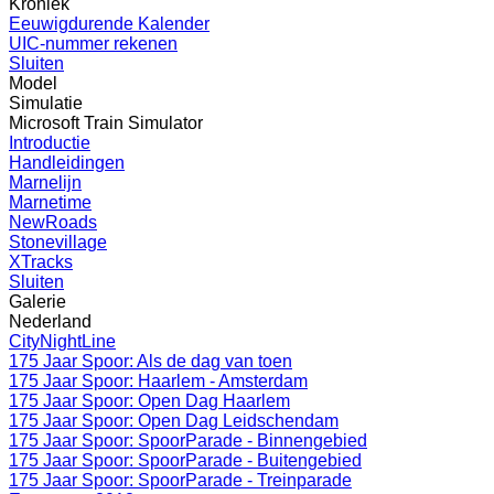
Kroniek
Eeuwigdurende Kalender
UIC-nummer rekenen
Sluiten
Model
Simulatie
Microsoft Train Simulator
Introductie
Handleidingen
Marnelijn
Marnetime
NewRoads
Stonevillage
XTracks
Sluiten
Galerie
Nederland
CityNightLine
175 Jaar Spoor: Als de dag van toen
175 Jaar Spoor: Haarlem - Amsterdam
175 Jaar Spoor: Open Dag Haarlem
175 Jaar Spoor: Open Dag Leidschendam
175 Jaar Spoor: SpoorParade - Binnengebied
175 Jaar Spoor: SpoorParade - Buitengebied
175 Jaar Spoor: SpoorParade - Treinparade