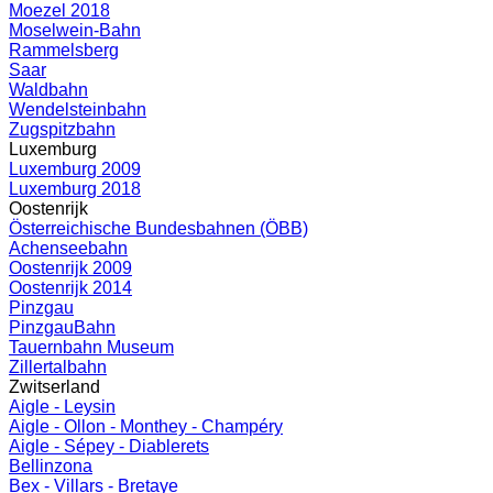
Moezel 2018
Moselwein-Bahn
Rammelsberg
Saar
Waldbahn
Wendelsteinbahn
Zugspitzbahn
Luxemburg
Luxemburg 2009
Luxemburg 2018
Oostenrijk
Österreichische Bundesbahnen (ÖBB)
Achenseebahn
Oostenrijk 2009
Oostenrijk 2014
Pinzgau
PinzgauBahn
Tauernbahn Museum
Zillertalbahn
Zwitserland
Aigle - Leysin
Aigle - Ollon - Monthey - Champéry
Aigle - Sépey - Diablerets
Bellinzona
Bex - Villars - Bretaye