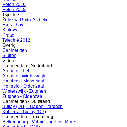
Polen 2010
Polen 2019
Tsjechië
Železná Ruda-Alžbětín
Harrachov
Klatovy
Praag
Tsjechië 2012
Overig
Cabineritten
Sluiten
Video
Cabineritten - Nederland
Arnhem - Tiel
Arnhem - Winterswijk
Haarlem - Maastricht
Hengelo - Oldenzaal
Winterswijk - Zutphen
Zutphen - Oldenzaal
Cabineritten - Duitsland
Bullay (DB) - Traben-Trarbach
Koblenz - Bullay (DB)
Cabineritten - Luxemburg
Bettembourg - Volmerange-les-Mines
Kautenbach - Wiltz