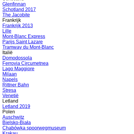
Glenfinnan
Schotland 2017
The Jacobite
Frankrijk
Frankrijk 2013
Lille
Mont-Blanc Express
Parijs Saint Lazare
Tramway du Mont-Blanc
Italië
Domodossola
Ferrovia Circumetnea
Lago Maggiore
Milaan
Napels
Rittner Bahn
Stresa
Venetië
Letland
Letland 2019
Polen
Auschwitz
Bielsko-Biała
Chabówka spoorwegmuseum
Krakau