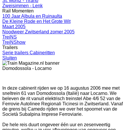
St. Moritz - Tirano
Zweisimmen - Lenk
Rail Momenten
100 Jaar Albula en Ruinaulta
De Kleine Rode en Het Grote Wit
Maart 2005
Noodweer Zwitserland zomer 2005
TreiNS
TreiNShow
Trailers
Serie trailers Cabineritten
Sluiten
Domodossola - Locarno
In deze cabinerit rijden we op 16 augustus 2006 mee met
sneltrein 61 van Domodossola (Italië) naar Locarno. We
beleven de rit vanuit elektrisch treinstel Abe 4/6 52 van de
Ferrovie Autolinee Regionali Ticinesi in Zwitserland. Vanaf
de grens bij Camedo rijden we over het spoornet van de
Società Subalpina Imprese Ferroviarie.
De hele reis duurt ongeveer één uur en zesenveertig
minuten, welke u in vier afleveringen van ongeveer een