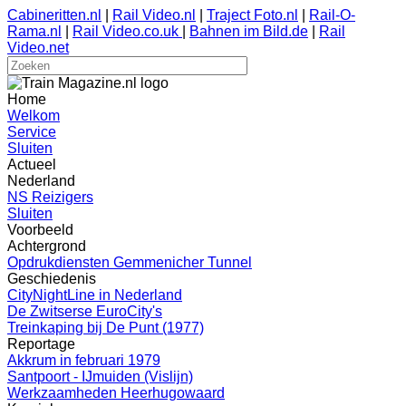
Cabineritten.nl
|
Rail Video.nl
|
Traject Foto.nl
|
Rail-O-
Rama.nl
|
Rail Video.co.uk
|
Bahnen im Bild.de
|
Rail
Video.net
Home
Welkom
Service
Sluiten
Actueel
Nederland
NS Reizigers
Sluiten
Voorbeeld
Achtergrond
Opdrukdiensten Gemmenicher Tunnel
Geschiedenis
CityNightLine in Nederland
De Zwitserse EuroCity's
Treinkaping bij De Punt (1977)
Reportage
Akkrum in februari 1979
Santpoort - IJmuiden (Vislijn)
Werkzaamheden Heerhugowaard