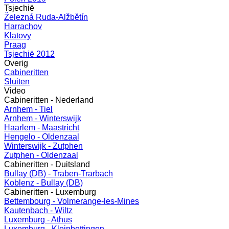
Tsjechië
Železná Ruda-Alžbětín
Harrachov
Klatovy
Praag
Tsjechië 2012
Overig
Cabineritten
Sluiten
Video
Cabineritten - Nederland
Arnhem - Tiel
Arnhem - Winterswijk
Haarlem - Maastricht
Hengelo - Oldenzaal
Winterswijk - Zutphen
Zutphen - Oldenzaal
Cabineritten - Duitsland
Bullay (DB) - Traben-Trarbach
Koblenz - Bullay (DB)
Cabineritten - Luxemburg
Bettembourg - Volmerange-les-Mines
Kautenbach - Wiltz
Luxemburg - Athus
Luxemburg - Kleinbettingen