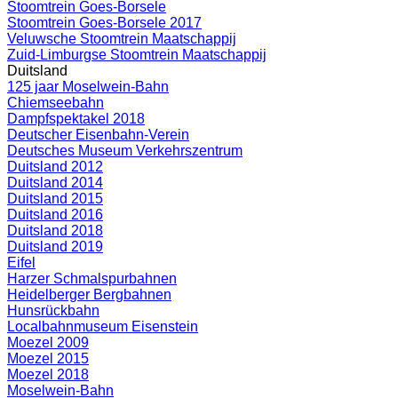
Stoomtrein Goes-Borsele
Stoomtrein Goes-Borsele 2017
Veluwsche Stoomtrein Maatschappij
Zuid-Limburgse Stoomtrein Maatschappij
Duitsland
125 jaar Moselwein-Bahn
Chiemseebahn
Dampfspektakel 2018
Deutscher Eisenbahn-Verein
Deutsches Museum Verkehrszentrum
Duitsland 2012
Duitsland 2014
Duitsland 2015
Duitsland 2016
Duitsland 2018
Duitsland 2019
Eifel
Harzer Schmalspurbahnen
Heidelberger Bergbahnen
Hunsrückbahn
Localbahnmuseum Eisenstein
Moezel 2009
Moezel 2015
Moezel 2018
Moselwein-Bahn