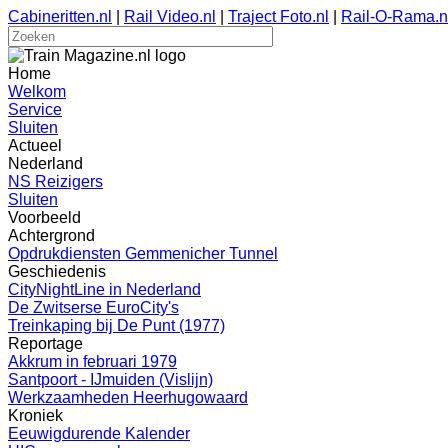
Cabineritten.nl
|
Rail Video.nl
|
Traject Foto.nl
|
Rail-O-Rama.n
Home
Welkom
Service
Sluiten
Actueel
Nederland
NS Reizigers
Sluiten
Voorbeeld
Achtergrond
Opdrukdiensten Gemmenicher Tunnel
Geschiedenis
CityNightLine in Nederland
De Zwitserse EuroCity's
Treinkaping bij De Punt (1977)
Reportage
Akkrum in februari 1979
Santpoort - IJmuiden (Vislijn)
Werkzaamheden Heerhugowaard
Kroniek
Eeuwigdurende Kalender