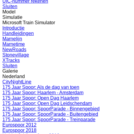
UIC-nummer rekenen
Sluiten
Model
Simulatie
Microsoft Train Simulator
Introductie
Handleidingen
Marnelijn
Marnetime
NewRoads
Stonevillage
XTracks
Sluiten
Galerie
Nederland
CityNightLine
175 Jaar Spoor: Als de dag van toen
175 Jaar Spoor: Haarlem - Amsterdam
175 Jaar Spoor: Open Dag Haarlem
175 Jaar Spoor: Open Dag Leidschendam
175 Jaar Spoor: SpoorParade - Binnengebied
175 Jaar Spoor: SpoorParade - Buitengebied
175 Jaar Spoor: SpoorParade - Treinparade
Eurospoor 2012
Eurospoor 2018