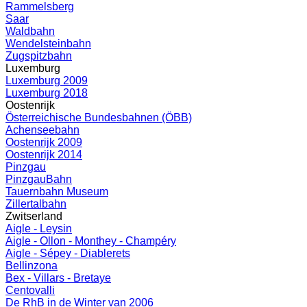
Rammelsberg
Saar
Waldbahn
Wendelsteinbahn
Zugspitzbahn
Luxemburg
Luxemburg 2009
Luxemburg 2018
Oostenrijk
Österreichische Bundesbahnen (ÖBB)
Achenseebahn
Oostenrijk 2009
Oostenrijk 2014
Pinzgau
PinzgauBahn
Tauernbahn Museum
Zillertalbahn
Zwitserland
Aigle - Leysin
Aigle - Ollon - Monthey - Champéry
Aigle - Sépey - Diablerets
Bellinzona
Bex - Villars - Bretaye
Centovalli
De RhB in de Winter van 2006