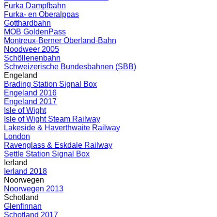
Furka Dampfbahn
Furka- en Oberalppas
Gotthardbahn
MOB GoldenPass
Montreux-Berner Oberland-Bahn
Noodweer 2005
Schöllenenbahn
Schweizerische Bundesbahnen (SBB)
Engeland
Brading Station Signal Box
Engeland 2016
Engeland 2017
Isle of Wight
Isle of Wight Steam Railway
Lakeside & Haverthwaite Railway
London
Ravenglass & Eskdale Railway
Settle Station Signal Box
Ierland
Ierland 2018
Noorwegen
Noorwegen 2013
Schotland
Glenfinnan
Schotland 2017