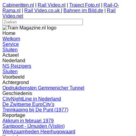
Cabineritten.nl
|
Rail Video.nl
|
Traject Foto.nl
|
Rail-O-
Rama.nl
|
Rail Video.co.uk
|
Bahnen im Bild.de
|
Rail
Video.net
Home
Welkom
Service
Sluiten
Actueel
Nederland
NS Reizigers
Sluiten
Voorbeeld
Achtergrond
Opdrukdiensten Gemmenicher Tunnel
Geschiedenis
CityNightLine in Nederland
De Zwitserse EuroCity's
Treinkaping bij De Punt (1977)
Reportage
Akkrum in februari 1979
Santpoort - IJmuiden (Vislijn)
Werkzaamheden Heerhugowaard