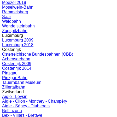
Moezel 2018
Moselwein-Bahn
Rammelsberg
Saar
Waldbahn
Wendelsteinbahn
Zugspitzbahn
Luxemburg
Luxemburg 2009
Luxemburg 2018
Oostenrijk
Österreichische Bundesbahnen (ÖBB)
Achenseebahn
Oostenrijk 2009
Oostenrijk 2014
Pinzgau
PinzgauBahn
Tauernbahn Museum
Zillertalbahn
Zwitserland
Aigle - Leysin
Aigle - Ollon - Monthey - Champéry
Aigle - Sépey - Diablerets
Bellinzona
Bex - Villars - Bretaye