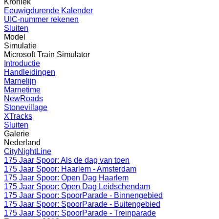
Kroniek
Eeuwigdurende Kalender
UIC-nummer rekenen
Sluiten
Model
Simulatie
Microsoft Train Simulator
Introductie
Handleidingen
Marnelijn
Marnetime
NewRoads
Stonevillage
XTracks
Sluiten
Galerie
Nederland
CityNightLine
175 Jaar Spoor: Als de dag van toen
175 Jaar Spoor: Haarlem - Amsterdam
175 Jaar Spoor: Open Dag Haarlem
175 Jaar Spoor: Open Dag Leidschendam
175 Jaar Spoor: SpoorParade - Binnengebied
175 Jaar Spoor: SpoorParade - Buitengebied
175 Jaar Spoor: SpoorParade - Treinparade