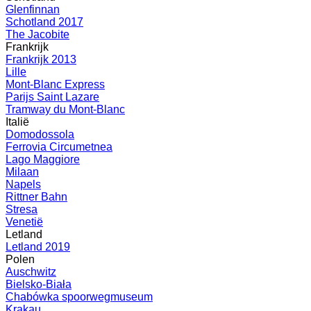
Glenfinnan
Schotland 2017
The Jacobite
Frankrijk
Frankrijk 2013
Lille
Mont-Blanc Express
Parijs Saint Lazare
Tramway du Mont-Blanc
Italië
Domodossola
Ferrovia Circumetnea
Lago Maggiore
Milaan
Napels
Rittner Bahn
Stresa
Venetië
Letland
Letland 2019
Polen
Auschwitz
Bielsko-Biała
Chabówka spoorwegmuseum
Krakau