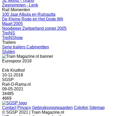
St. Moritz - Tirano
Zweisimmen - Lenk
Rail Momenten
100 Jaar Albula en Ruinaulta
De Kleine Rode en Het Grote Wit
Maart 2005
Noodweer Zwitserland zomer 2005
TreiNS
TreiNShow
Trailers
Serie trailers Cabineritten
Sluiten
Eurospoor 2018
Erik Kruithof
10-11-2018
SGSP
Rail-O-Rama.nl
09-05-2021
34485
4669
Contact
Privacy
Gebruiksvoorwaarden
Colofon
Sitemap
© SGSP 2021 | Train Magazine.nl