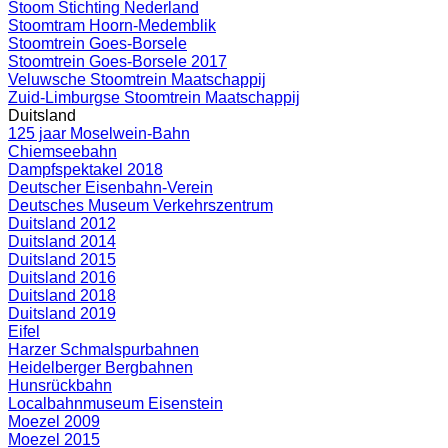
Stoom Stichting Nederland
Stoomtram Hoorn-Medemblik
Stoomtrein Goes-Borsele
Stoomtrein Goes-Borsele 2017
Veluwsche Stoomtrein Maatschappij
Zuid-Limburgse Stoomtrein Maatschappij
Duitsland
125 jaar Moselwein-Bahn
Chiemseebahn
Dampfspektakel 2018
Deutscher Eisenbahn-Verein
Deutsches Museum Verkehrszentrum
Duitsland 2012
Duitsland 2014
Duitsland 2015
Duitsland 2016
Duitsland 2018
Duitsland 2019
Eifel
Harzer Schmalspurbahnen
Heidelberger Bergbahnen
Hunsrückbahn
Localbahnmuseum Eisenstein
Moezel 2009
Moezel 2015