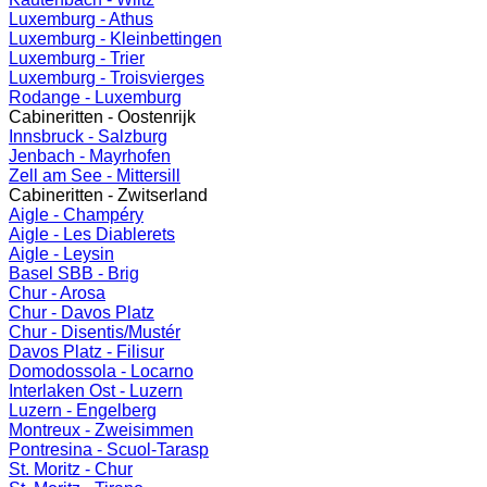
Luxemburg - Athus
Luxemburg - Kleinbettingen
Luxemburg - Trier
Luxemburg - Troisvierges
Rodange - Luxemburg
Cabineritten - Oostenrijk
Innsbruck - Salzburg
Jenbach - Mayrhofen
Zell am See - Mittersill
Cabineritten - Zwitserland
Aigle - Champéry
Aigle - Les Diablerets
Aigle - Leysin
Basel SBB - Brig
Chur - Arosa
Chur - Davos Platz
Chur - Disentis/Mustér
Davos Platz - Filisur
Domodossola - Locarno
Interlaken Ost - Luzern
Luzern - Engelberg
Montreux - Zweisimmen
Pontresina - Scuol-Tarasp
St. Moritz - Chur