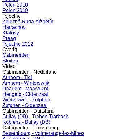
Polen 2010
Polen 2019
Tsjechië
Železná Ruda-Alžbětín
Harrachov
Klatovy
Praag
Tsjechië 2012
Overig
Cabineritten
Sluiten
Video
Cabineritten - Nederland
Arnhem - Tiel
Arnhem - Winterswijk
Haarlem - Maastricht
Hengelo - Oldenzaal
Winterswijk - Zutphen
Zutphen - Oldenzaal
Cabineritten - Duitsland
Bullay (DB) - Traben-Trarbach
Koblenz - Bullay (DB)
Cabineritten - Luxemburg
Bettembourg - Volmerange-les-Mines
Kautenbach - Wiltz