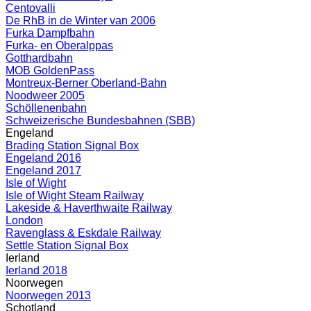
Centovalli
De RhB in de Winter van 2006
Furka Dampfbahn
Furka- en Oberalppas
Gotthardbahn
MOB GoldenPass
Montreux-Berner Oberland-Bahn
Noodweer 2005
Schöllenenbahn
Schweizerische Bundesbahnen (SBB)
Engeland
Brading Station Signal Box
Engeland 2016
Engeland 2017
Isle of Wight
Isle of Wight Steam Railway
Lakeside & Haverthwaite Railway
London
Ravenglass & Eskdale Railway
Settle Station Signal Box
Ierland
Ierland 2018
Noorwegen
Noorwegen 2013
Schotland