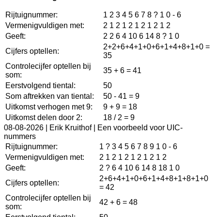
Rijtuignummer:
1 2 3 4 5 6 7 8 ? 1 0 - 6
Vermenigvuldigen met:
2 1 2 1 2 1 2 1 2 1 2
Geeft:
2 2 6 4 10 6 14 8 ? 1 0
2+2+6+4+1+0+6+1+4+8+1+0 =
Cijfers optellen:
35
Controlecijfer optellen bij
35 + 6 = 41
som:
Eerstvolgend tiental:
50
Som aftrekken van tiental:
50 - 41 = 9
Uitkomst verhogen met 9:
9 + 9 = 18
Uitkomst delen door 2:
18 / 2 = 9
08-08-2026 |
Erik Kruithof | Een voorbeeld voor UIC-
nummers
Rijtuignummer:
1 ? 3 4 5 6 7 8 9 1 0 - 6
Vermenigvuldigen met:
2 1 2 1 2 1 2 1 2 1 2
Geeft:
2 ? 6 4 10 6 14 8 18 1 0
2+6+4+1+0+6+1+4+8+1+8+1+0
Cijfers optellen:
= 42
Controlecijfer optellen bij
42 + 6 = 48
som: