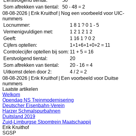
Eerstvolgend tiental:
50
Som aftrekken van tiental:
50 - 48 = 2
08-08-2026 |
Erik Kruithof | Nog een voorbeeld voor UIC-
nummers
Locnummer:
1 8 1 ? 0 1 - 5
Vermenigvuldigen met:
1 2 1 2 1 2
Geeft:
1 16 1 ? 0 2
Cijfers optellen:
1+1+6+1+0+2 = 11
Controlecijfer optellen bij som:
11 + 5 = 16
Eerstvolgend tiental:
20
Som aftrekken van tiental:
20 - 16 = 4
Uitkomst delen door 2:
4 / 2 = 2
08-08-2026 |
Erik Kruithof | Een voorbeeld voor Duitse
nummers
Laatste artikelen
Welkom
Opendag NS Treinmodernisering
Deutscher Eisenbahn-Verein
Harzer Schmalspurbahnen
Duitsland 2019
Zuid-Limburgse Stoomtrein Maatschappij
Erik Kruithof
SGSP