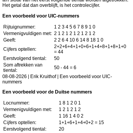
Het getal dat dan overblijft, is het controlecijfer.
Een voorbeeld voor UIC-nummers
Rijtuignummer:
1 2 3 4 5 6 7 8 9 1 0
Vermenigvuldigen met:
2 1 2 1 2 1 2 1 2 1 2
Geeft:
2 2 6 4 10 6 14 8 18 1 0
2+2+6+4+1+0+6+1+4+8+1+8+1+0
Cijfers optellen:
= 44
Eerstvolgend tiental:
50
Som aftrekken van
50 - 44 = 6
tiental:
08-08-2026 |
Erik Kruithof | Een voorbeeld voor UIC-
nummers
Een voorbeeld voor de Duitse nummers
Locnummer:
1 8 1 2 0 1
Vermenigvuldigen met:
1 2 1 2 1 2
Geeft:
1 16 1 4 0 2
Cijfers optellen:
1+1+6+1+4+0+2 = 15
Eerstvolgend tiental:
20