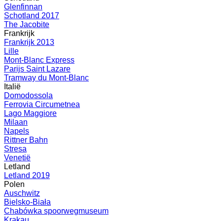
Glenfinnan
Schotland 2017
The Jacobite
Frankrijk
Frankrijk 2013
Lille
Mont-Blanc Express
Parijs Saint Lazare
Tramway du Mont-Blanc
Italië
Domodossola
Ferrovia Circumetnea
Lago Maggiore
Milaan
Napels
Rittner Bahn
Stresa
Venetië
Letland
Letland 2019
Polen
Auschwitz
Bielsko-Biała
Chabówka spoorwegmuseum
Krakau