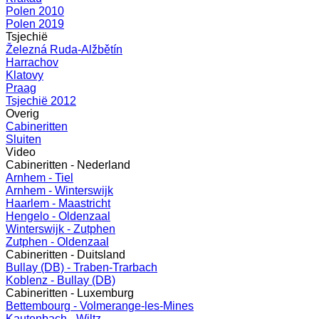
Polen 2010
Polen 2019
Tsjechië
Železná Ruda-Alžbětín
Harrachov
Klatovy
Praag
Tsjechië 2012
Overig
Cabineritten
Sluiten
Video
Cabineritten - Nederland
Arnhem - Tiel
Arnhem - Winterswijk
Haarlem - Maastricht
Hengelo - Oldenzaal
Winterswijk - Zutphen
Zutphen - Oldenzaal
Cabineritten - Duitsland
Bullay (DB) - Traben-Trarbach
Koblenz - Bullay (DB)
Cabineritten - Luxemburg
Bettembourg - Volmerange-les-Mines
Kautenbach - Wiltz