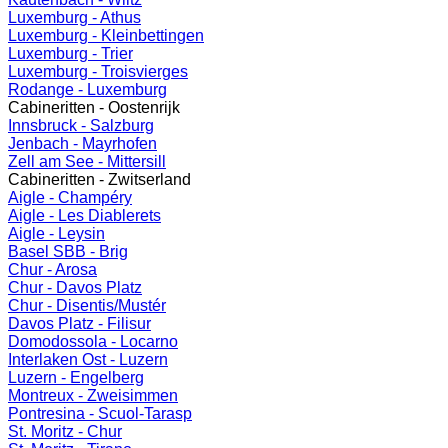
Luxemburg - Athus
Luxemburg - Kleinbettingen
Luxemburg - Trier
Luxemburg - Troisvierges
Rodange - Luxemburg
Cabineritten - Oostenrijk
Innsbruck - Salzburg
Jenbach - Mayrhofen
Zell am See - Mittersill
Cabineritten - Zwitserland
Aigle - Champéry
Aigle - Les Diablerets
Aigle - Leysin
Basel SBB - Brig
Chur - Arosa
Chur - Davos Platz
Chur - Disentis/Mustér
Davos Platz - Filisur
Domodossola - Locarno
Interlaken Ost - Luzern
Luzern - Engelberg
Montreux - Zweisimmen
Pontresina - Scuol-Tarasp
St. Moritz - Chur