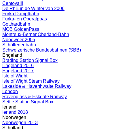
Centovalli
De RhB in de Winter van 2006
Furka Dampfbahn
Furka- en Oberalppas
Gotthardbahn
MOB GoldenPass
Montreux-Berner Oberland-Bahn
Noodweer 2005
Schöllenenbahn
Schweizerische Bundesbahnen (SBB)
Engeland
Brading Station Signal Box
Engeland 2016
Engeland 2017
Isle of Wight
Isle of Wight Steam Railway
Lakeside & Haverthwaite Railway
London
Ravenglass & Eskdale Railway
Settle Station Signal Box
Ierland
Ierland 2018
Noorwegen
Noorwegen 2013
Schotland