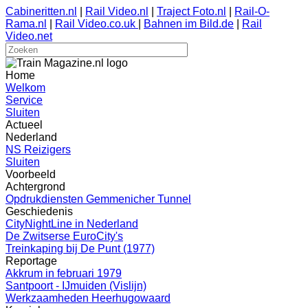
Cabineritten.nl
|
Rail Video.nl
|
Traject Foto.nl
|
Rail-O-
Rama.nl
|
Rail Video.co.uk
|
Bahnen im Bild.de
|
Rail
Video.net
Home
Welkom
Service
Sluiten
Actueel
Nederland
NS Reizigers
Sluiten
Voorbeeld
Achtergrond
Opdrukdiensten Gemmenicher Tunnel
Geschiedenis
CityNightLine in Nederland
De Zwitserse EuroCity's
Treinkaping bij De Punt (1977)
Reportage
Akkrum in februari 1979
Santpoort - IJmuiden (Vislijn)
Werkzaamheden Heerhugowaard