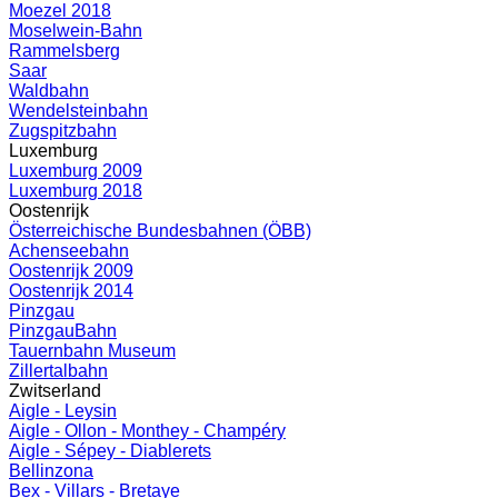
Moezel 2018
Moselwein-Bahn
Rammelsberg
Saar
Waldbahn
Wendelsteinbahn
Zugspitzbahn
Luxemburg
Luxemburg 2009
Luxemburg 2018
Oostenrijk
Österreichische Bundesbahnen (ÖBB)
Achenseebahn
Oostenrijk 2009
Oostenrijk 2014
Pinzgau
PinzgauBahn
Tauernbahn Museum
Zillertalbahn
Zwitserland
Aigle - Leysin
Aigle - Ollon - Monthey - Champéry
Aigle - Sépey - Diablerets
Bellinzona
Bex - Villars - Bretaye