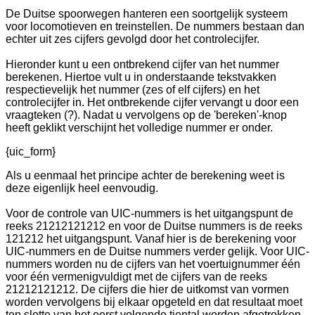
De Duitse spoorwegen hanteren een soortgelijk systeem
voor locomotieven en treinstellen. De nummers bestaan dan
echter uit zes cijfers gevolgd door het controlecijfer.
Hieronder kunt u een ontbrekend cijfer van het nummer
berekenen. Hiertoe vult u in onderstaande tekstvakken
respectievelijk het nummer (zes of elf cijfers) en het
controlecijfer in. Het ontbrekende cijfer vervangt u door een
vraagteken (?). Nadat u vervolgens op de 'bereken'-knop
heeft geklikt verschijnt het volledige nummer er onder.
{uic_form}
Als u eenmaal het principe achter de berekening weet is
deze eigenlijk heel eenvoudig.
Voor de controle van UIC-nummers is het uitgangspunt de
reeks 21212121212 en voor de Duitse nummers is de reeks
121212 het uitgangspunt. Vanaf hier is de berekening voor
UIC-nummers en de Duitse nummers verder gelijk. Voor UIC-
nummers worden nu de cijfers van het voertuignummer één
voor één vermenigvuldigt met de cijfers van de reeks
21212121212. De cijfers die hier de uitkomst van vormen
worden vervolgens bij elkaar opgeteld en dat resultaat moet
ten slotte van het eerst volgende tiental worden afgetrokken.