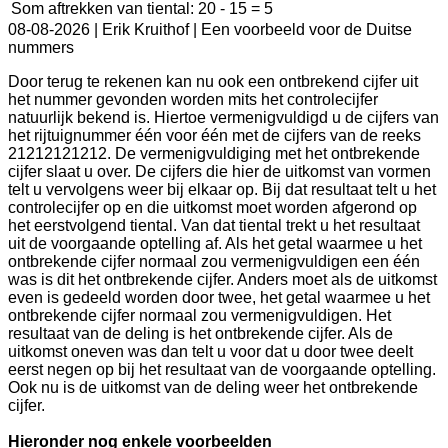
Som aftrekken van tiental:
20 - 15 = 5
08-08-2026 |
Erik Kruithof | Een voorbeeld voor de Duitse
nummers
Door terug te rekenen kan nu ook een ontbrekend cijfer uit
het nummer gevonden worden mits het controlecijfer
natuurlijk bekend is. Hiertoe vermenigvuldigd u de cijfers van
het rijtuignummer één voor één met de cijfers van de reeks
21212121212. De vermenigvuldiging met het ontbrekende
cijfer slaat u over. De cijfers die hier de uitkomst van vormen
telt u vervolgens weer bij elkaar op. Bij dat resultaat telt u het
controlecijfer op en die uitkomst moet worden afgerond op
het eerstvolgend tiental. Van dat tiental trekt u het resultaat
uit de voorgaande optelling af. Als het getal waarmee u het
ontbrekende cijfer normaal zou vermenigvuldigen een één
was is dit het ontbrekende cijfer. Anders moet als de uitkomst
even is gedeeld worden door twee, het getal waarmee u het
ontbrekende cijfer normaal zou vermenigvuldigen. Het
resultaat van de deling is het ontbrekende cijfer. Als de
uitkomst oneven was dan telt u voor dat u door twee deelt
eerst negen op bij het resultaat van de voorgaande optelling.
Ook nu is de uitkomst van de deling weer het ontbrekende
cijfer.
Hieronder nog enkele voorbeelden