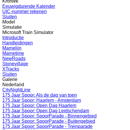
Kroniek
Eeuwigdurende Kalender
UIC-nummer rekenen
Sluiten
Model
Simulatie
Microsoft Train Simulator
Introductie
Handleidingen
Marnelijn
Marnetime
NewRoads
Stonevillage
XTracks
Sluiten
Galerie
Nederland
CityNightLine
175 Jaar Spoor: Als de dag van toen
175 Jaar Spoor: Haarlem - Amsterdam
175 Jaar Spoor: Open Dag Haarlem
175 Jaar Spoor: Open Dag Leidschendam
175 Jaar Spoor: SpoorParade - Binnengebied
175 Jaar Spoor: SpoorParade - Buitengebied
175 Jaar Spoor: SpoorParade - Treinparade