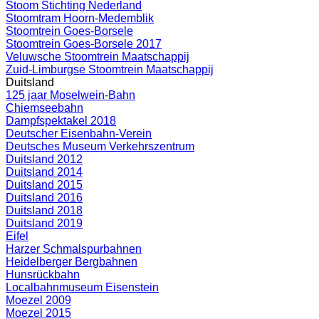
Stoom Stichting Nederland
Stoomtram Hoorn-Medemblik
Stoomtrein Goes-Borsele
Stoomtrein Goes-Borsele 2017
Veluwsche Stoomtrein Maatschappij
Zuid-Limburgse Stoomtrein Maatschappij
Duitsland
125 jaar Moselwein-Bahn
Chiemseebahn
Dampfspektakel 2018
Deutscher Eisenbahn-Verein
Deutsches Museum Verkehrszentrum
Duitsland 2012
Duitsland 2014
Duitsland 2015
Duitsland 2016
Duitsland 2018
Duitsland 2019
Eifel
Harzer Schmalspurbahnen
Heidelberger Bergbahnen
Hunsrückbahn
Localbahnmuseum Eisenstein
Moezel 2009
Moezel 2015