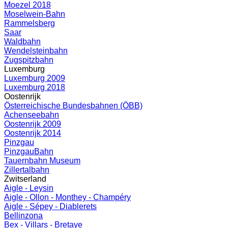
Moezel 2018
Moselwein-Bahn
Rammelsberg
Saar
Waldbahn
Wendelsteinbahn
Zugspitzbahn
Luxemburg
Luxemburg 2009
Luxemburg 2018
Oostenrijk
Österreichische Bundesbahnen (ÖBB)
Achenseebahn
Oostenrijk 2009
Oostenrijk 2014
Pinzgau
PinzgauBahn
Tauernbahn Museum
Zillertalbahn
Zwitserland
Aigle - Leysin
Aigle - Ollon - Monthey - Champéry
Aigle - Sépey - Diablerets
Bellinzona
Bex - Villars - Bretaye