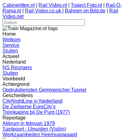
Cabineritten.nl
|
Rail Video.nl
|
Traject Foto.nl
|
Rail-O-
Rama.nl
|
Rail Video.co.uk
|
Bahnen im Bild.de
|
Rail
Video.net
Home
Welkom
Service
Sluiten
Actueel
Nederland
NS Reizigers
Sluiten
Voorbeeld
Achtergrond
Opdrukdiensten Gemmenicher Tunnel
Geschiedenis
CityNightLine in Nederland
De Zwitserse EuroCity's
Treinkaping bij De Punt (1977)
Reportage
Akkrum in februari 1979
Santpoort - IJmuiden (Vislijn)
Werkzaamheden Heerhugowaard