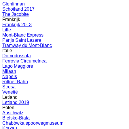
Glenfinnan
Schotland 2017
The Jacobite
Frankrijk
Frankrijk 2013
Lille
Mont-Blanc Express
Parijs Saint Lazare
Tramway du Mont-Blanc
Italië
Domodossola
Ferrovia Circumetnea
Lago Maggiore
Milaan
Napels
Rittner Bahn
Stresa
Venetië
Letland
Letland 2019
Polen
Auschwitz
Bielsko-Biała
Chabówka spoorwegmuseum
Krakau