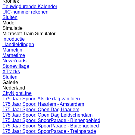
Kroniek
Eeuwigdurende Kalender
UIC-nummer rekenen
Sluiten
Model
Simulatie
Microsoft Train Simulator
Introductie
Handleidingen
Marnelijn
Marnetime
NewRoads
Stonevillage
XTracks
Sluiten
Galerie
Nederland
CityNightLine
175 Jaar Spoor: Als de dag van toen
175 Jaar Spoor: Haarlem - Amsterdam
175 Jaar Spoor: Open Dag Haarlem
175 Jaar Spoor: Open Dag Leidschendam
175 Jaar Spoor: SpoorParade - Binnengebied
175 Jaar Spoor: SpoorParade - Buitengebied
175 Jaar Spoor: SpoorParade - Treinparade