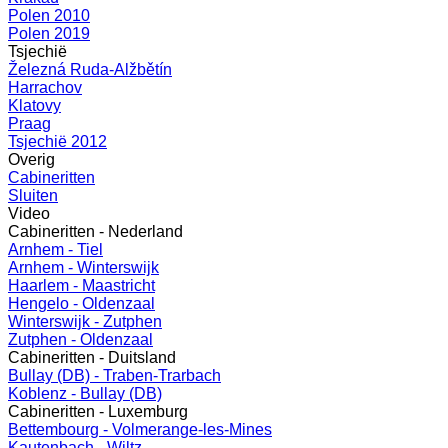
Polen 2010
Polen 2019
Tsjechië
Železná Ruda-Alžbětín
Harrachov
Klatovy
Praag
Tsjechië 2012
Overig
Cabineritten
Sluiten
Video
Cabineritten - Nederland
Arnhem - Tiel
Arnhem - Winterswijk
Haarlem - Maastricht
Hengelo - Oldenzaal
Winterswijk - Zutphen
Zutphen - Oldenzaal
Cabineritten - Duitsland
Bullay (DB) - Traben-Trarbach
Koblenz - Bullay (DB)
Cabineritten - Luxemburg
Bettembourg - Volmerange-les-Mines
Kautenbach - Wiltz