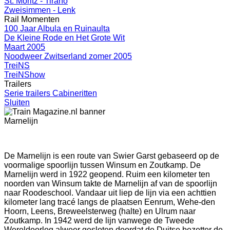
St. Moritz - Tirano
Zweisimmen - Lenk
Rail Momenten
100 Jaar Albula en Ruinaulta
De Kleine Rode en Het Grote Wit
Maart 2005
Noodweer Zwitserland zomer 2005
TreiNS
TreiNShow
Trailers
Serie trailers Cabineritten
Sluiten
Marnelijn
De Marnelijn is een route van Swier Garst gebaseerd op de
voormalige spoorlijn tussen Winsum en Zoutkamp. De
Marnelijn werd in 1922 geopend. Ruim een kilometer ten
noorden van Winsum takte de Marnelijn af van de spoorlijn
naar Roodeschool. Vandaar uit liep de lijn via een achttien
kilometer lang tracé langs de plaatsen Eenrum, Wehe-den
Hoorn, Leens, Breweelsterweg (halte) en Ulrum naar
Zoutkamp. In 1942 werd de lijn vanwege de Tweede
Wereldoorlog alweer gesloten doordat de Duitse bezetter de