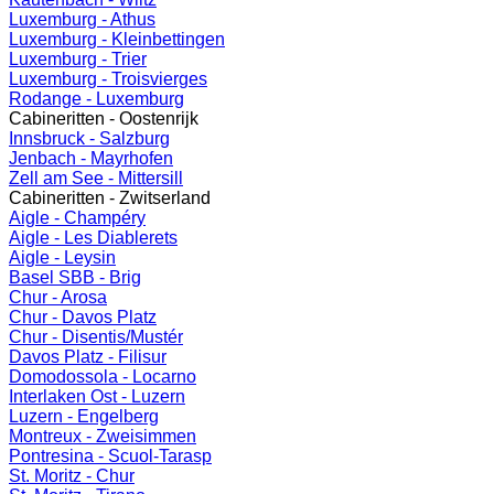
Luxemburg - Athus
Luxemburg - Kleinbettingen
Luxemburg - Trier
Luxemburg - Troisvierges
Rodange - Luxemburg
Cabineritten - Oostenrijk
Innsbruck - Salzburg
Jenbach - Mayrhofen
Zell am See - Mittersill
Cabineritten - Zwitserland
Aigle - Champéry
Aigle - Les Diablerets
Aigle - Leysin
Basel SBB - Brig
Chur - Arosa
Chur - Davos Platz
Chur - Disentis/Mustér
Davos Platz - Filisur
Domodossola - Locarno
Interlaken Ost - Luzern
Luzern - Engelberg
Montreux - Zweisimmen
Pontresina - Scuol-Tarasp
St. Moritz - Chur