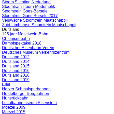
Stoom Stichting Nederland
Stoomtram Hoorn-Medemblik
Stoomtrein Goes-Borsele
Stoomtrein Goes-Borsele 2017
Veluwsche Stoomtrein Maatschappij
Zuid-Limburgse Stoomtrein Maatschappij
Duitsland
125 jaar Moselwein-Bahn
Chiemseebahn
Dampfspektakel 2018
Deutscher Eisenbahn-Verein
Deutsches Museum Verkehrszentrum
Duitsland 2012
Duitsland 2014
Duitsland 2015
Duitsland 2016
Duitsland 2018
Duitsland 2019
Eifel
Harzer Schmalspurbahnen
Heidelberger Bergbahnen
Hunsrückbahn
Localbahnmuseum Eisenstein
Moezel 2009
Moezel 2015