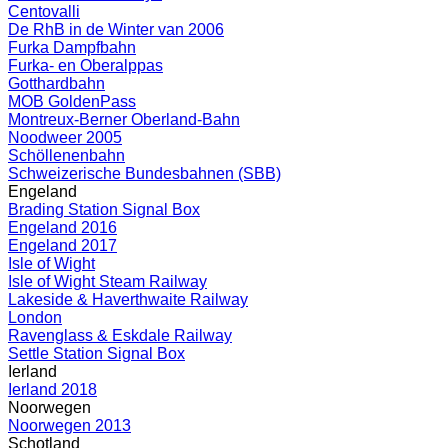
Centovalli
De RhB in de Winter van 2006
Furka Dampfbahn
Furka- en Oberalppas
Gotthardbahn
MOB GoldenPass
Montreux-Berner Oberland-Bahn
Noodweer 2005
Schöllenenbahn
Schweizerische Bundesbahnen (SBB)
Engeland
Brading Station Signal Box
Engeland 2016
Engeland 2017
Isle of Wight
Isle of Wight Steam Railway
Lakeside & Haverthwaite Railway
London
Ravenglass & Eskdale Railway
Settle Station Signal Box
Ierland
Ierland 2018
Noorwegen
Noorwegen 2013
Schotland