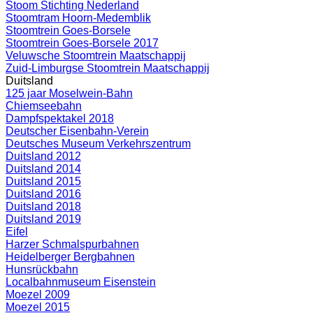
Stoom Stichting Nederland
Stoomtram Hoorn-Medemblik
Stoomtrein Goes-Borsele
Stoomtrein Goes-Borsele 2017
Veluwsche Stoomtrein Maatschappij
Zuid-Limburgse Stoomtrein Maatschappij
Duitsland
125 jaar Moselwein-Bahn
Chiemseebahn
Dampfspektakel 2018
Deutscher Eisenbahn-Verein
Deutsches Museum Verkehrszentrum
Duitsland 2012
Duitsland 2014
Duitsland 2015
Duitsland 2016
Duitsland 2018
Duitsland 2019
Eifel
Harzer Schmalspurbahnen
Heidelberger Bergbahnen
Hunsrückbahn
Localbahnmuseum Eisenstein
Moezel 2009
Moezel 2015