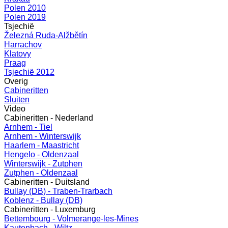
Polen 2010
Polen 2019
Tsjechië
Železná Ruda-Alžbětín
Harrachov
Klatovy
Praag
Tsjechië 2012
Overig
Cabineritten
Sluiten
Video
Cabineritten - Nederland
Arnhem - Tiel
Arnhem - Winterswijk
Haarlem - Maastricht
Hengelo - Oldenzaal
Winterswijk - Zutphen
Zutphen - Oldenzaal
Cabineritten - Duitsland
Bullay (DB) - Traben-Trarbach
Koblenz - Bullay (DB)
Cabineritten - Luxemburg
Bettembourg - Volmerange-les-Mines
Kautenbach - Wiltz