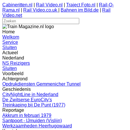
Cabineritten.nl
|
Rail Video.nl
|
Traject Foto.nl
|
Rail-O-
Rama.nl
|
Rail Video.co.uk
|
Bahnen im Bild.de
|
Rail
Video.net
Home
Welkom
Service
Sluiten
Actueel
Nederland
NS Reizigers
Sluiten
Voorbeeld
Achtergrond
Opdrukdiensten Gemmenicher Tunnel
Geschiedenis
CityNightLine in Nederland
De Zwitserse EuroCity's
Treinkaping bij De Punt (1977)
Reportage
Akkrum in februari 1979
Santpoort - IJmuiden (Vislijn)
Werkzaamheden Heerhugowaard