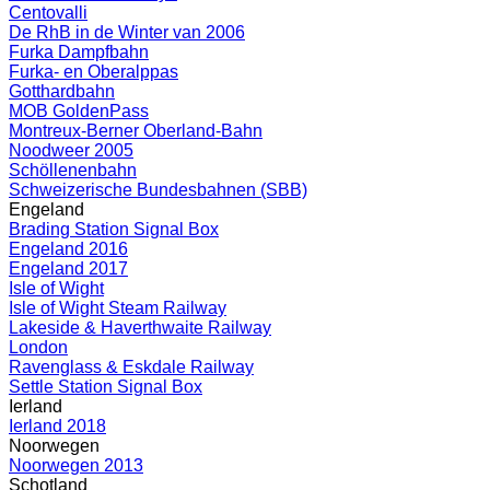
Centovalli
De RhB in de Winter van 2006
Furka Dampfbahn
Furka- en Oberalppas
Gotthardbahn
MOB GoldenPass
Montreux-Berner Oberland-Bahn
Noodweer 2005
Schöllenenbahn
Schweizerische Bundesbahnen (SBB)
Engeland
Brading Station Signal Box
Engeland 2016
Engeland 2017
Isle of Wight
Isle of Wight Steam Railway
Lakeside & Haverthwaite Railway
London
Ravenglass & Eskdale Railway
Settle Station Signal Box
Ierland
Ierland 2018
Noorwegen
Noorwegen 2013
Schotland