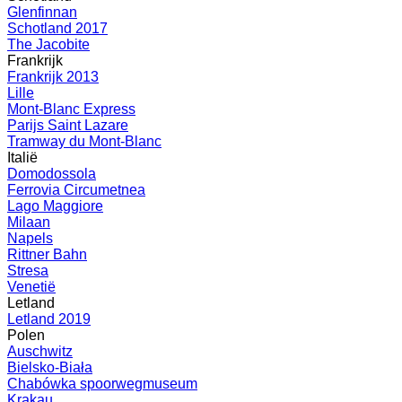
Glenfinnan
Schotland 2017
The Jacobite
Frankrijk
Frankrijk 2013
Lille
Mont-Blanc Express
Parijs Saint Lazare
Tramway du Mont-Blanc
Italië
Domodossola
Ferrovia Circumetnea
Lago Maggiore
Milaan
Napels
Rittner Bahn
Stresa
Venetië
Letland
Letland 2019
Polen
Auschwitz
Bielsko-Biała
Chabówka spoorwegmuseum
Krakau