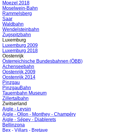
Moezel 2018
Moselwein-Bahn
Rammelsberg
Saar
Waldbahn
Wendelsteinbahn
Zugspitzbahn
Luxemburg
Luxemburg 2009
Luxemburg 2018
Oostenrijk
Österreichische Bundesbahnen (ÖBB)
Achenseebahn
Oostenrijk 2009
Oostenrijk 2014
Pinzgau
PinzgauBahn
Tauernbahn Museum
Zillertalbahn
Zwitserland
Aigle - Leysin
Aigle - Ollon - Monthey - Champéry
Aigle - Sépey - Diablerets
Bellinzona
Bex - Villars - Bretaye