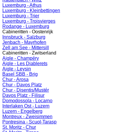
Luxemburg - Athus
Luxemburg - Kleinbettingen
Luxemburg - Trier
Luxemburg - Troisvierges
Rodange - Luxemburg
Cabineritten - Oostenrijk
Innsbruck - Salzburg
Jenbach - Mayrhofen
Zell am See - Mittersill
Cabineritten - Zwitserland
Aigle - Champéry
Aigle - Les Diablerets
Aigle - Leysin
Basel SBB - Brig
Chur - Arosa
Chur - Davos Platz
Chur - Disentis/Mustér
Davos Platz - Filisur
Domodossola - Locarno
Interlaken Ost - Luzern
Luzern - Engelberg
Montreux - Zweisimmen
Pontresina - Scuol-Tarasp
St. Moritz - Chur