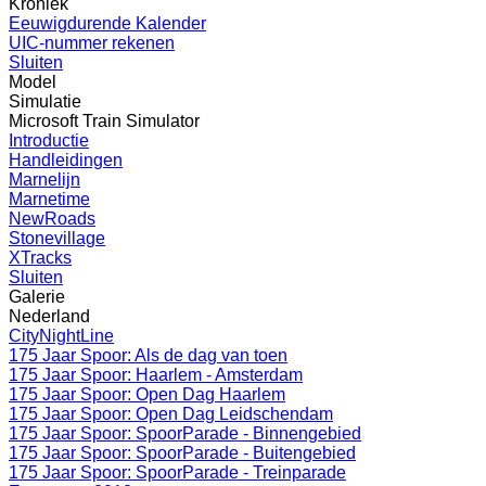
Kroniek
Eeuwigdurende Kalender
UIC-nummer rekenen
Sluiten
Model
Simulatie
Microsoft Train Simulator
Introductie
Handleidingen
Marnelijn
Marnetime
NewRoads
Stonevillage
XTracks
Sluiten
Galerie
Nederland
CityNightLine
175 Jaar Spoor: Als de dag van toen
175 Jaar Spoor: Haarlem - Amsterdam
175 Jaar Spoor: Open Dag Haarlem
175 Jaar Spoor: Open Dag Leidschendam
175 Jaar Spoor: SpoorParade - Binnengebied
175 Jaar Spoor: SpoorParade - Buitengebied
175 Jaar Spoor: SpoorParade - Treinparade