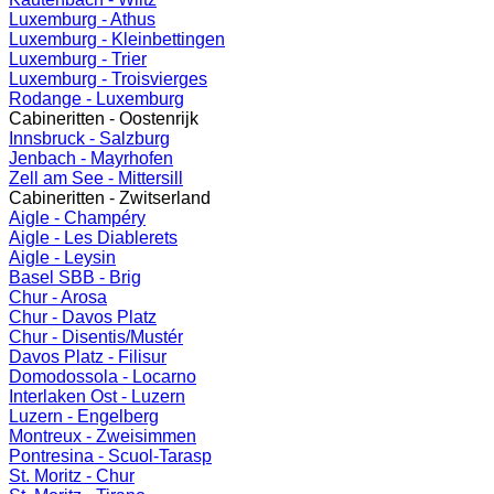
Luxemburg - Athus
Luxemburg - Kleinbettingen
Luxemburg - Trier
Luxemburg - Troisvierges
Rodange - Luxemburg
Cabineritten - Oostenrijk
Innsbruck - Salzburg
Jenbach - Mayrhofen
Zell am See - Mittersill
Cabineritten - Zwitserland
Aigle - Champéry
Aigle - Les Diablerets
Aigle - Leysin
Basel SBB - Brig
Chur - Arosa
Chur - Davos Platz
Chur - Disentis/Mustér
Davos Platz - Filisur
Domodossola - Locarno
Interlaken Ost - Luzern
Luzern - Engelberg
Montreux - Zweisimmen
Pontresina - Scuol-Tarasp
St. Moritz - Chur