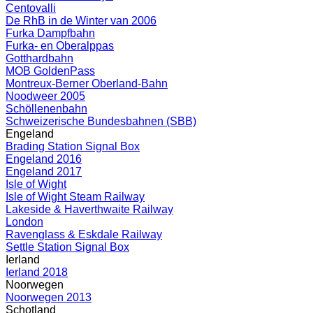
Centovalli
De RhB in de Winter van 2006
Furka Dampfbahn
Furka- en Oberalppas
Gotthardbahn
MOB GoldenPass
Montreux-Berner Oberland-Bahn
Noodweer 2005
Schöllenenbahn
Schweizerische Bundesbahnen (SBB)
Engeland
Brading Station Signal Box
Engeland 2016
Engeland 2017
Isle of Wight
Isle of Wight Steam Railway
Lakeside & Haverthwaite Railway
London
Ravenglass & Eskdale Railway
Settle Station Signal Box
Ierland
Ierland 2018
Noorwegen
Noorwegen 2013
Schotland