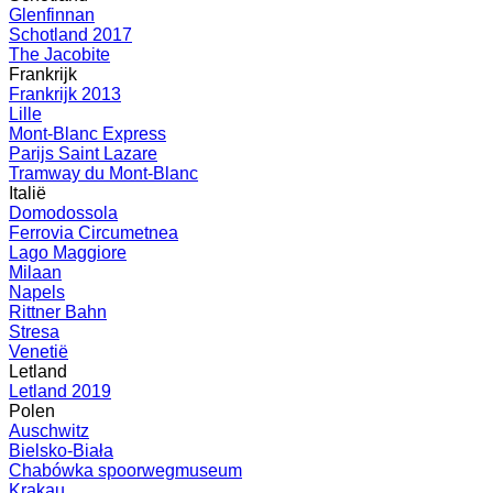
Glenfinnan
Schotland 2017
The Jacobite
Frankrijk
Frankrijk 2013
Lille
Mont-Blanc Express
Parijs Saint Lazare
Tramway du Mont-Blanc
Italië
Domodossola
Ferrovia Circumetnea
Lago Maggiore
Milaan
Napels
Rittner Bahn
Stresa
Venetië
Letland
Letland 2019
Polen
Auschwitz
Bielsko-Biała
Chabówka spoorwegmuseum
Krakau