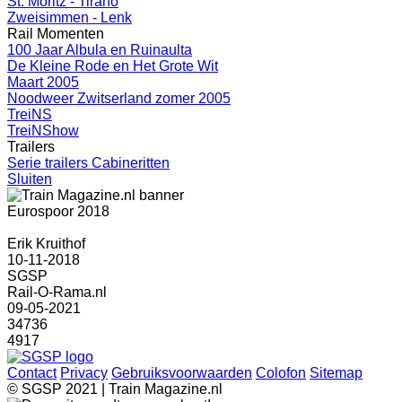
St. Moritz - Tirano
Zweisimmen - Lenk
Rail Momenten
100 Jaar Albula en Ruinaulta
De Kleine Rode en Het Grote Wit
Maart 2005
Noodweer Zwitserland zomer 2005
TreiNS
TreiNShow
Trailers
Serie trailers Cabineritten
Sluiten
Eurospoor 2018
Erik Kruithof
10-11-2018
SGSP
Rail-O-Rama.nl
09-05-2021
34736
4917
Contact
Privacy
Gebruiksvoorwaarden
Colofon
Sitemap
© SGSP 2021 | Train Magazine.nl