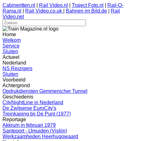
Cabineritten.nl
|
Rail Video.nl
|
Traject Foto.nl
|
Rail-O-
Rama.nl
|
Rail Video.co.uk
|
Bahnen im Bild.de
|
Rail
Video.net
Home
Welkom
Service
Sluiten
Actueel
Nederland
NS Reizigers
Sluiten
Voorbeeld
Achtergrond
Opdrukdiensten Gemmenicher Tunnel
Geschiedenis
CityNightLine in Nederland
De Zwitserse EuroCity's
Treinkaping bij De Punt (1977)
Reportage
Akkrum in februari 1979
Santpoort - IJmuiden (Vislijn)
Werkzaamheden Heerhugowaard