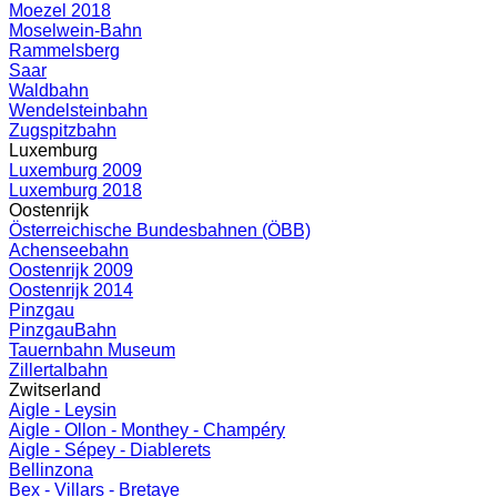
Moezel 2018
Moselwein-Bahn
Rammelsberg
Saar
Waldbahn
Wendelsteinbahn
Zugspitzbahn
Luxemburg
Luxemburg 2009
Luxemburg 2018
Oostenrijk
Österreichische Bundesbahnen (ÖBB)
Achenseebahn
Oostenrijk 2009
Oostenrijk 2014
Pinzgau
PinzgauBahn
Tauernbahn Museum
Zillertalbahn
Zwitserland
Aigle - Leysin
Aigle - Ollon - Monthey - Champéry
Aigle - Sépey - Diablerets
Bellinzona
Bex - Villars - Bretaye