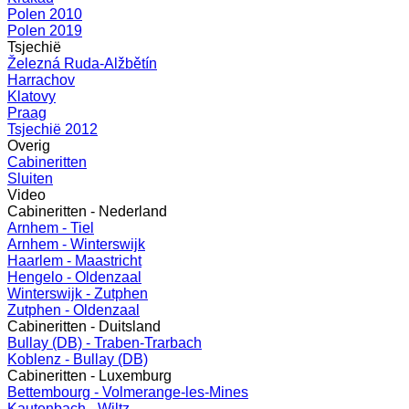
Polen 2010
Polen 2019
Tsjechië
Železná Ruda-Alžbětín
Harrachov
Klatovy
Praag
Tsjechië 2012
Overig
Cabineritten
Sluiten
Video
Cabineritten - Nederland
Arnhem - Tiel
Arnhem - Winterswijk
Haarlem - Maastricht
Hengelo - Oldenzaal
Winterswijk - Zutphen
Zutphen - Oldenzaal
Cabineritten - Duitsland
Bullay (DB) - Traben-Trarbach
Koblenz - Bullay (DB)
Cabineritten - Luxemburg
Bettembourg - Volmerange-les-Mines
Kautenbach - Wiltz