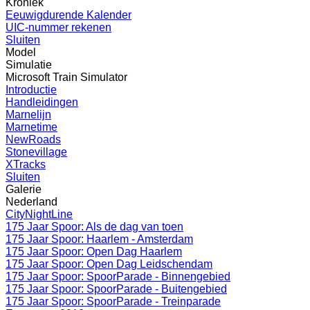
Kroniek
Eeuwigdurende Kalender
UIC-nummer rekenen
Sluiten
Model
Simulatie
Microsoft Train Simulator
Introductie
Handleidingen
Marnelijn
Marnetime
NewRoads
Stonevillage
XTracks
Sluiten
Galerie
Nederland
CityNightLine
175 Jaar Spoor: Als de dag van toen
175 Jaar Spoor: Haarlem - Amsterdam
175 Jaar Spoor: Open Dag Haarlem
175 Jaar Spoor: Open Dag Leidschendam
175 Jaar Spoor: SpoorParade - Binnengebied
175 Jaar Spoor: SpoorParade - Buitengebied
175 Jaar Spoor: SpoorParade - Treinparade