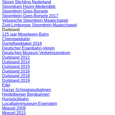
Stoom Stichting Nederland
Stoomtram Hoorn-Medemblik
Stoomtrein Goes-Borsele
Stoomtrein Goes-Borsele 2017
Veluwsche Stoomtrein Maatschappij
Zuid-Limburgse Stoomtrein Maatschappij
Duitsland
125 jaar Moselwein-Bahn
Chiemseebahn
Dampfspektakel 2018
Deutscher Eisenbahn-Verein
Deutsches Museum Verkehrszentrum
Duitsland 2012
Duitsland 2014
Duitsland 2015
Duitsland 2016
Duitsland 2018
Duitsland 2019
Eifel
Harzer Schmalspurbahnen
Heidelberger Bergbahnen
Hunsrückbahn
Localbahnmuseum Eisenstein
Moezel 2009
Moezel 2015