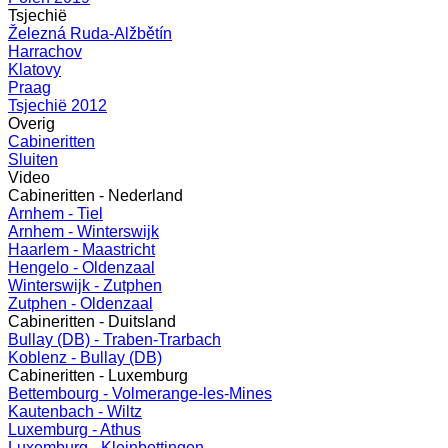
Tsjechië
Železná Ruda-Alžbětín
Harrachov
Klatovy
Praag
Tsjechië 2012
Overig
Cabineritten
Sluiten
Video
Cabineritten - Nederland
Arnhem - Tiel
Arnhem - Winterswijk
Haarlem - Maastricht
Hengelo - Oldenzaal
Winterswijk - Zutphen
Zutphen - Oldenzaal
Cabineritten - Duitsland
Bullay (DB) - Traben-Trarbach
Koblenz - Bullay (DB)
Cabineritten - Luxemburg
Bettembourg - Volmerange-les-Mines
Kautenbach - Wiltz
Luxemburg - Athus
Luxemburg - Kleinbettingen