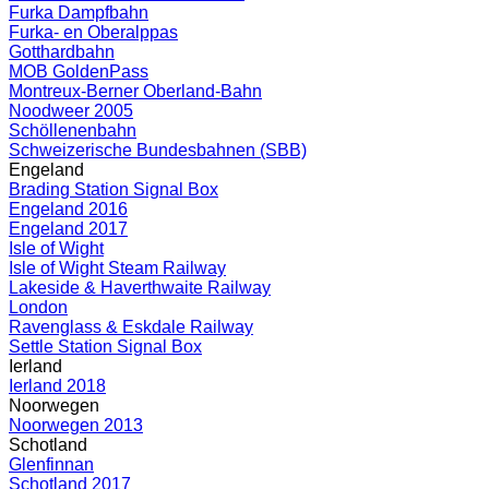
Furka Dampfbahn
Furka- en Oberalppas
Gotthardbahn
MOB GoldenPass
Montreux-Berner Oberland-Bahn
Noodweer 2005
Schöllenenbahn
Schweizerische Bundesbahnen (SBB)
Engeland
Brading Station Signal Box
Engeland 2016
Engeland 2017
Isle of Wight
Isle of Wight Steam Railway
Lakeside & Haverthwaite Railway
London
Ravenglass & Eskdale Railway
Settle Station Signal Box
Ierland
Ierland 2018
Noorwegen
Noorwegen 2013
Schotland
Glenfinnan
Schotland 2017