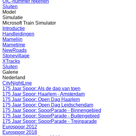
UIC-nummer rekenen
Sluiten
Model
Simulatie
Microsoft Train Simulator
Introductie
Handleidingen
Marnelijn
Marnetime
NewRoads
Stonevillage
XTracks
Sluiten
Galerie
Nederland
CityNightLine
175 Jaar Spoor: Als de dag van toen
175 Jaar Spoor: Haarlem - Amsterdam
175 Jaar Spoor: Open Dag Haarlem
175 Jaar Spoor: Open Dag Leidschendam
175 Jaar Spoor: SpoorParade - Binnengebied
175 Jaar Spoor: SpoorParade - Buitengebied
175 Jaar Spoor: SpoorParade - Treinparade
Eurospoor 2012
Eurospoor 2018