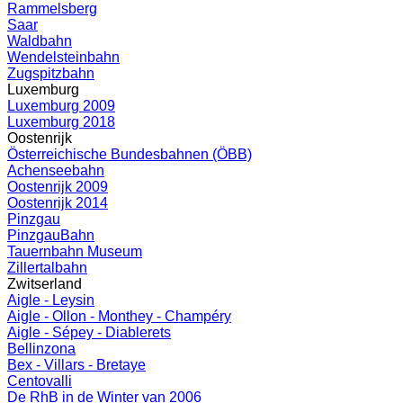
Rammelsberg
Saar
Waldbahn
Wendelsteinbahn
Zugspitzbahn
Luxemburg
Luxemburg 2009
Luxemburg 2018
Oostenrijk
Österreichische Bundesbahnen (ÖBB)
Achenseebahn
Oostenrijk 2009
Oostenrijk 2014
Pinzgau
PinzgauBahn
Tauernbahn Museum
Zillertalbahn
Zwitserland
Aigle - Leysin
Aigle - Ollon - Monthey - Champéry
Aigle - Sépey - Diablerets
Bellinzona
Bex - Villars - Bretaye
Centovalli
De RhB in de Winter van 2006