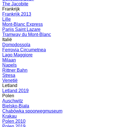
The Jacobite
Frankrijk
Frankrijk 2013
Lille
Mont-Blanc Express
Parijs Saint Lazare
Tramway du Mont-Blanc
Italië
Domodossola
Ferrovia Circumetnea
Lago Maggiore
Milaan
Napels
Rittner Bahn
Stresa
Venetië
Letland
Letland 2019
Polen
Auschwitz
Bielsko-Biała
Chabówka spoorwegmuseum
Krakau
Polen 2010
Polen 2019