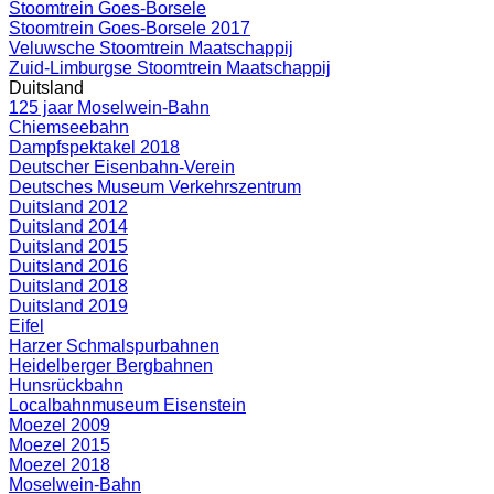
Stoomtrein Goes-Borsele
Stoomtrein Goes-Borsele 2017
Veluwsche Stoomtrein Maatschappij
Zuid-Limburgse Stoomtrein Maatschappij
Duitsland
125 jaar Moselwein-Bahn
Chiemseebahn
Dampfspektakel 2018
Deutscher Eisenbahn-Verein
Deutsches Museum Verkehrszentrum
Duitsland 2012
Duitsland 2014
Duitsland 2015
Duitsland 2016
Duitsland 2018
Duitsland 2019
Eifel
Harzer Schmalspurbahnen
Heidelberger Bergbahnen
Hunsrückbahn
Localbahnmuseum Eisenstein
Moezel 2009
Moezel 2015
Moezel 2018
Moselwein-Bahn