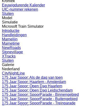
Kroniek
Eeuwigdurende Kalender
UIC-nummer rekenen
Sluiten
Model
Simulatie
Microsoft Train Simulator
Introductie
Handleidingen
Marnelijn
Marnetime
NewRoads
Stonevillage
XTracks
Sluiten
Galerie
Nederland
CityNightLine
175 Jaar Spoor: Als de dag van toen
175 Jaar Spoor: Haarlem - Amsterdam
175 Jaar Spoor: Open Dag Haarlem
175 Jaar Spoor: Open Dag Leidschendam
175 Jaar Spoor: SpoorParade - Binnengebied
175 Jaar Spoor: SpoorParade - Buitengebied
175 Jaar Spoor: SpoorParade - Treinparade