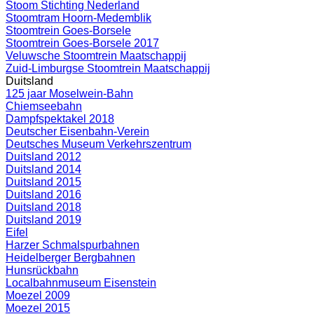
Stoom Stichting Nederland
Stoomtram Hoorn-Medemblik
Stoomtrein Goes-Borsele
Stoomtrein Goes-Borsele 2017
Veluwsche Stoomtrein Maatschappij
Zuid-Limburgse Stoomtrein Maatschappij
Duitsland
125 jaar Moselwein-Bahn
Chiemseebahn
Dampfspektakel 2018
Deutscher Eisenbahn-Verein
Deutsches Museum Verkehrszentrum
Duitsland 2012
Duitsland 2014
Duitsland 2015
Duitsland 2016
Duitsland 2018
Duitsland 2019
Eifel
Harzer Schmalspurbahnen
Heidelberger Bergbahnen
Hunsrückbahn
Localbahnmuseum Eisenstein
Moezel 2009
Moezel 2015