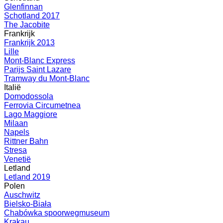
Glenfinnan
Schotland 2017
The Jacobite
Frankrijk
Frankrijk 2013
Lille
Mont-Blanc Express
Parijs Saint Lazare
Tramway du Mont-Blanc
Italië
Domodossola
Ferrovia Circumetnea
Lago Maggiore
Milaan
Napels
Rittner Bahn
Stresa
Venetië
Letland
Letland 2019
Polen
Auschwitz
Bielsko-Biała
Chabówka spoorwegmuseum
Krakau