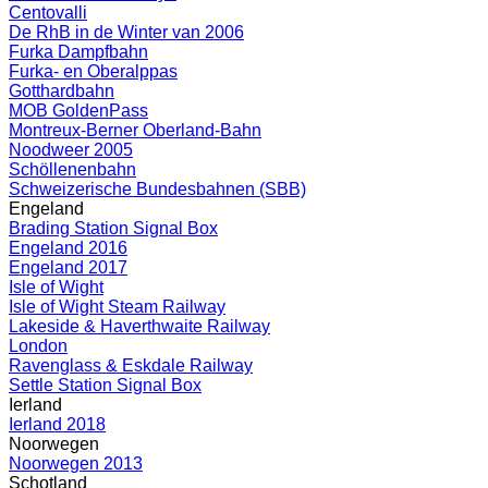
Centovalli
De RhB in de Winter van 2006
Furka Dampfbahn
Furka- en Oberalppas
Gotthardbahn
MOB GoldenPass
Montreux-Berner Oberland-Bahn
Noodweer 2005
Schöllenenbahn
Schweizerische Bundesbahnen (SBB)
Engeland
Brading Station Signal Box
Engeland 2016
Engeland 2017
Isle of Wight
Isle of Wight Steam Railway
Lakeside & Haverthwaite Railway
London
Ravenglass & Eskdale Railway
Settle Station Signal Box
Ierland
Ierland 2018
Noorwegen
Noorwegen 2013
Schotland