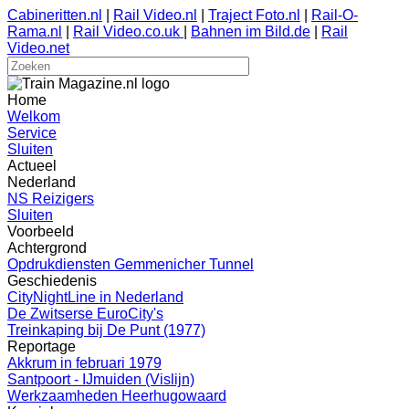
Cabineritten.nl
|
Rail Video.nl
|
Traject Foto.nl
|
Rail-O-
Rama.nl
|
Rail Video.co.uk
|
Bahnen im Bild.de
|
Rail
Video.net
Home
Welkom
Service
Sluiten
Actueel
Nederland
NS Reizigers
Sluiten
Voorbeeld
Achtergrond
Opdrukdiensten Gemmenicher Tunnel
Geschiedenis
CityNightLine in Nederland
De Zwitserse EuroCity's
Treinkaping bij De Punt (1977)
Reportage
Akkrum in februari 1979
Santpoort - IJmuiden (Vislijn)
Werkzaamheden Heerhugowaard