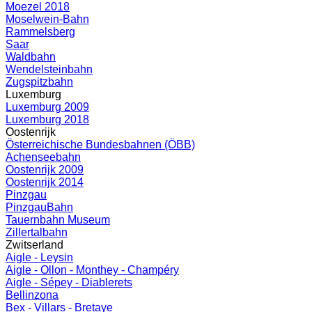
Moezel 2018
Moselwein-Bahn
Rammelsberg
Saar
Waldbahn
Wendelsteinbahn
Zugspitzbahn
Luxemburg
Luxemburg 2009
Luxemburg 2018
Oostenrijk
Österreichische Bundesbahnen (ÖBB)
Achenseebahn
Oostenrijk 2009
Oostenrijk 2014
Pinzgau
PinzgauBahn
Tauernbahn Museum
Zillertalbahn
Zwitserland
Aigle - Leysin
Aigle - Ollon - Monthey - Champéry
Aigle - Sépey - Diablerets
Bellinzona
Bex - Villars - Bretaye