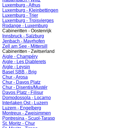
Luxemburg - Athus
Luxemburg - Kleinbettingen
Luxemburg - Trier
Luxemburg - Troisvierges
Rodange - Luxemburg
Cabineritten - Oostenrijk
Innsbruck - Salzburg
Jenbach - Mayrhofen
Zell am See - Mittersill
Cabineritten - Zwitserland
Aigle - Champéry
Aigle - Les Diablerets
Aigle - Leysin
Basel SBB - Brig
Chur - Arosa
Chur - Davos Platz
Chur - Disentis/Mustér
Davos Platz - Filisur
Domodossola - Locarno
Interlaken Ost - Luzern
Luzern - Engelberg
Montreux - Zweisimmen
Pontresina - Scuol-Tarasp
St. Moritz - Chur