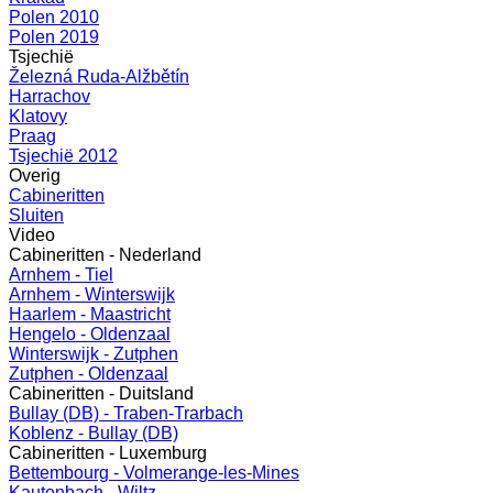
Polen 2010
Polen 2019
Tsjechië
Železná Ruda-Alžbětín
Harrachov
Klatovy
Praag
Tsjechië 2012
Overig
Cabineritten
Sluiten
Video
Cabineritten - Nederland
Arnhem - Tiel
Arnhem - Winterswijk
Haarlem - Maastricht
Hengelo - Oldenzaal
Winterswijk - Zutphen
Zutphen - Oldenzaal
Cabineritten - Duitsland
Bullay (DB) - Traben-Trarbach
Koblenz - Bullay (DB)
Cabineritten - Luxemburg
Bettembourg - Volmerange-les-Mines
Kautenbach - Wiltz