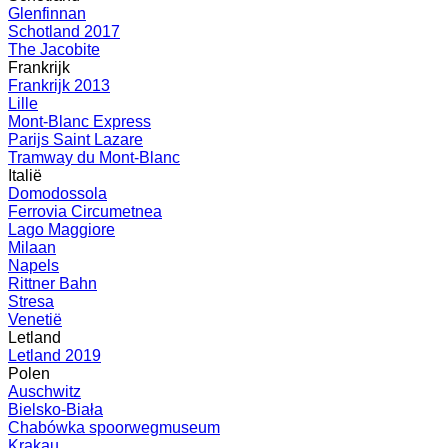
Glenfinnan
Schotland 2017
The Jacobite
Frankrijk
Frankrijk 2013
Lille
Mont-Blanc Express
Parijs Saint Lazare
Tramway du Mont-Blanc
Italië
Domodossola
Ferrovia Circumetnea
Lago Maggiore
Milaan
Napels
Rittner Bahn
Stresa
Venetië
Letland
Letland 2019
Polen
Auschwitz
Bielsko-Biała
Chabówka spoorwegmuseum
Krakau