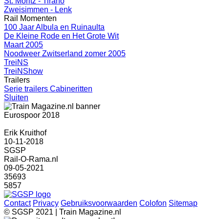
St. Moritz - Tirano
Zweisimmen - Lenk
Rail Momenten
100 Jaar Albula en Ruinaulta
De Kleine Rode en Het Grote Wit
Maart 2005
Noodweer Zwitserland zomer 2005
TreiNS
TreiNShow
Trailers
Serie trailers Cabineritten
Sluiten
Eurospoor 2018
Erik Kruithof
10-11-2018
SGSP
Rail-O-Rama.nl
09-05-2021
35693
5857
Contact
Privacy
Gebruiksvoorwaarden
Colofon
Sitemap
© SGSP 2021 | Train Magazine.nl