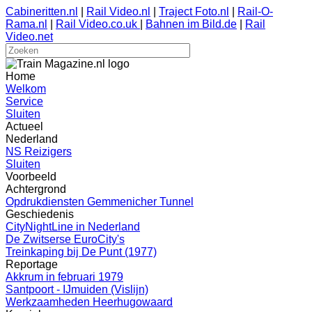
Cabineritten.nl
|
Rail Video.nl
|
Traject Foto.nl
|
Rail-O-
Rama.nl
|
Rail Video.co.uk
|
Bahnen im Bild.de
|
Rail
Video.net
Home
Welkom
Service
Sluiten
Actueel
Nederland
NS Reizigers
Sluiten
Voorbeeld
Achtergrond
Opdrukdiensten Gemmenicher Tunnel
Geschiedenis
CityNightLine in Nederland
De Zwitserse EuroCity's
Treinkaping bij De Punt (1977)
Reportage
Akkrum in februari 1979
Santpoort - IJmuiden (Vislijn)
Werkzaamheden Heerhugowaard