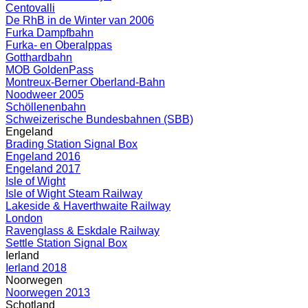
Centovalli
De RhB in de Winter van 2006
Furka Dampfbahn
Furka- en Oberalppas
Gotthardbahn
MOB GoldenPass
Montreux-Berner Oberland-Bahn
Noodweer 2005
Schöllenenbahn
Schweizerische Bundesbahnen (SBB)
Engeland
Brading Station Signal Box
Engeland 2016
Engeland 2017
Isle of Wight
Isle of Wight Steam Railway
Lakeside & Haverthwaite Railway
London
Ravenglass & Eskdale Railway
Settle Station Signal Box
Ierland
Ierland 2018
Noorwegen
Noorwegen 2013
Schotland