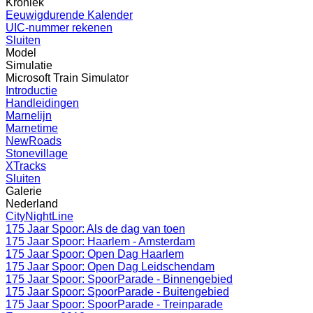
Kroniek
Eeuwigdurende Kalender
UIC-nummer rekenen
Sluiten
Model
Simulatie
Microsoft Train Simulator
Introductie
Handleidingen
Marnelijn
Marnetime
NewRoads
Stonevillage
XTracks
Sluiten
Galerie
Nederland
CityNightLine
175 Jaar Spoor: Als de dag van toen
175 Jaar Spoor: Haarlem - Amsterdam
175 Jaar Spoor: Open Dag Haarlem
175 Jaar Spoor: Open Dag Leidschendam
175 Jaar Spoor: SpoorParade - Binnengebied
175 Jaar Spoor: SpoorParade - Buitengebied
175 Jaar Spoor: SpoorParade - Treinparade