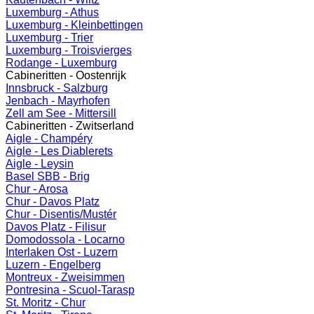
Luxemburg - Athus
Luxemburg - Kleinbettingen
Luxemburg - Trier
Luxemburg - Troisvierges
Rodange - Luxemburg
Cabineritten - Oostenrijk
Innsbruck - Salzburg
Jenbach - Mayrhofen
Zell am See - Mittersill
Cabineritten - Zwitserland
Aigle - Champéry
Aigle - Les Diablerets
Aigle - Leysin
Basel SBB - Brig
Chur - Arosa
Chur - Davos Platz
Chur - Disentis/Mustér
Davos Platz - Filisur
Domodossola - Locarno
Interlaken Ost - Luzern
Luzern - Engelberg
Montreux - Zweisimmen
Pontresina - Scuol-Tarasp
St. Moritz - Chur