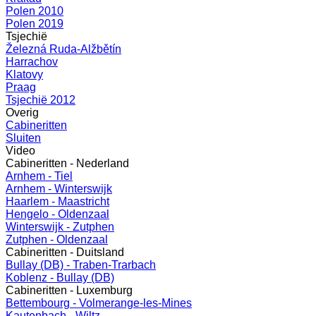
Polen 2010
Polen 2019
Tsjechië
Železná Ruda-Alžbětín
Harrachov
Klatovy
Praag
Tsjechië 2012
Overig
Cabineritten
Sluiten
Video
Cabineritten - Nederland
Arnhem - Tiel
Arnhem - Winterswijk
Haarlem - Maastricht
Hengelo - Oldenzaal
Winterswijk - Zutphen
Zutphen - Oldenzaal
Cabineritten - Duitsland
Bullay (DB) - Traben-Trarbach
Koblenz - Bullay (DB)
Cabineritten - Luxemburg
Bettembourg - Volmerange-les-Mines
Kautenbach - Wiltz