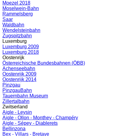
Moezel 2018
Moselwein-Bahn
Rammelsberg
Saar
Waldbahn
Wendelsteinbahn
Zugspitzbahn
Luxemburg
Luxemburg 2009
Luxemburg 2018
Oostenrijk
Österreichische Bundesbahnen (ÖBB)
Achenseebahn
Oostenrijk 2009
Oostenrijk 2014
Pinzgau
PinzgauBahn
Tauernbahn Museum
Zillertalbahn
Zwitserland
Aigle - Leysin
Aigle - Ollon - Monthey - Champéry
Aigle - Sépey - Diablerets
Bellinzona
Bex - Villars - Bretaye