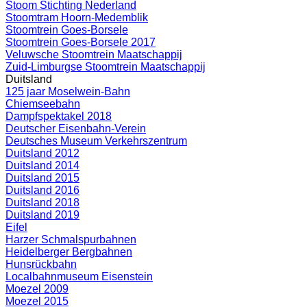
Stoom Stichting Nederland
Stoomtram Hoorn-Medemblik
Stoomtrein Goes-Borsele
Stoomtrein Goes-Borsele 2017
Veluwsche Stoomtrein Maatschappij
Zuid-Limburgse Stoomtrein Maatschappij
Duitsland
125 jaar Moselwein-Bahn
Chiemseebahn
Dampfspektakel 2018
Deutscher Eisenbahn-Verein
Deutsches Museum Verkehrszentrum
Duitsland 2012
Duitsland 2014
Duitsland 2015
Duitsland 2016
Duitsland 2018
Duitsland 2019
Eifel
Harzer Schmalspurbahnen
Heidelberger Bergbahnen
Hunsrückbahn
Localbahnmuseum Eisenstein
Moezel 2009
Moezel 2015