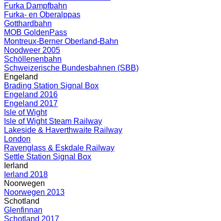
Furka Dampfbahn
Furka- en Oberalppas
Gotthardbahn
MOB GoldenPass
Montreux-Berner Oberland-Bahn
Noodweer 2005
Schöllenenbahn
Schweizerische Bundesbahnen (SBB)
Engeland
Brading Station Signal Box
Engeland 2016
Engeland 2017
Isle of Wight
Isle of Wight Steam Railway
Lakeside & Haverthwaite Railway
London
Ravenglass & Eskdale Railway
Settle Station Signal Box
Ierland
Ierland 2018
Noorwegen
Noorwegen 2013
Schotland
Glenfinnan
Schotland 2017