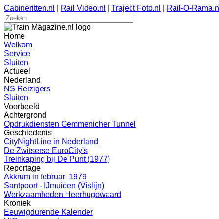
Cabineritten.nl
|
Rail Video.nl
|
Traject Foto.nl
|
Rail-O-Rama.n
Home
Welkom
Service
Sluiten
Actueel
Nederland
NS Reizigers
Sluiten
Voorbeeld
Achtergrond
Opdrukdiensten Gemmenicher Tunnel
Geschiedenis
CityNightLine in Nederland
De Zwitserse EuroCity's
Treinkaping bij De Punt (1977)
Reportage
Akkrum in februari 1979
Santpoort - IJmuiden (Vislijn)
Werkzaamheden Heerhugowaard
Kroniek
Eeuwigdurende Kalender