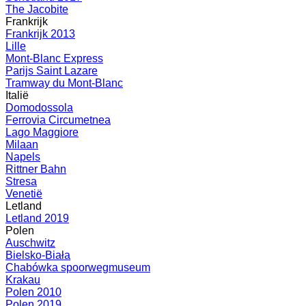
The Jacobite
Frankrijk
Frankrijk 2013
Lille
Mont-Blanc Express
Parijs Saint Lazare
Tramway du Mont-Blanc
Italië
Domodossola
Ferrovia Circumetnea
Lago Maggiore
Milaan
Napels
Rittner Bahn
Stresa
Venetië
Letland
Letland 2019
Polen
Auschwitz
Bielsko-Biała
Chabówka spoorwegmuseum
Krakau
Polen 2010
Polen 2019