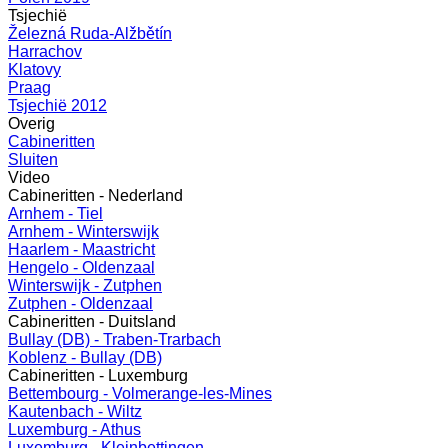
Tsjechië
Železná Ruda-Alžbětín
Harrachov
Klatovy
Praag
Tsjechië 2012
Overig
Cabineritten
Sluiten
Video
Cabineritten - Nederland
Arnhem - Tiel
Arnhem - Winterswijk
Haarlem - Maastricht
Hengelo - Oldenzaal
Winterswijk - Zutphen
Zutphen - Oldenzaal
Cabineritten - Duitsland
Bullay (DB) - Traben-Trarbach
Koblenz - Bullay (DB)
Cabineritten - Luxemburg
Bettembourg - Volmerange-les-Mines
Kautenbach - Wiltz
Luxemburg - Athus
Luxemburg - Kleinbettingen