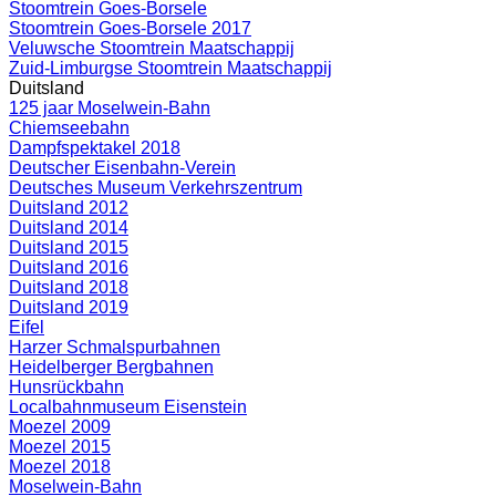
Stoomtrein Goes-Borsele
Stoomtrein Goes-Borsele 2017
Veluwsche Stoomtrein Maatschappij
Zuid-Limburgse Stoomtrein Maatschappij
Duitsland
125 jaar Moselwein-Bahn
Chiemseebahn
Dampfspektakel 2018
Deutscher Eisenbahn-Verein
Deutsches Museum Verkehrszentrum
Duitsland 2012
Duitsland 2014
Duitsland 2015
Duitsland 2016
Duitsland 2018
Duitsland 2019
Eifel
Harzer Schmalspurbahnen
Heidelberger Bergbahnen
Hunsrückbahn
Localbahnmuseum Eisenstein
Moezel 2009
Moezel 2015
Moezel 2018
Moselwein-Bahn