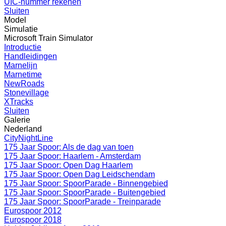
UIC-nummer rekenen
Sluiten
Model
Simulatie
Microsoft Train Simulator
Introductie
Handleidingen
Marnelijn
Marnetime
NewRoads
Stonevillage
XTracks
Sluiten
Galerie
Nederland
CityNightLine
175 Jaar Spoor: Als de dag van toen
175 Jaar Spoor: Haarlem - Amsterdam
175 Jaar Spoor: Open Dag Haarlem
175 Jaar Spoor: Open Dag Leidschendam
175 Jaar Spoor: SpoorParade - Binnengebied
175 Jaar Spoor: SpoorParade - Buitengebied
175 Jaar Spoor: SpoorParade - Treinparade
Eurospoor 2012
Eurospoor 2018