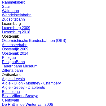
Rammelsberg
Saar
Waldbahn
Wendelsteinbahn
Zugspitzbahn
Luxemburg
Luxemburg 2009
Luxemburg 2018
Oostenrijk
Österreichische Bundesbahnen (ÖBB)
Achenseebahn
Oostenrijk 2009
Oostenrijk 2014
Pinzgau
PinzgauBahn
Tauernbahn Museum
Zillertalbahn
Zwitserland
Aigle - Leysin
Aigle - Ollon - Monthey - Champéry
Aigle - Sépey - Diablerets
Bellinzona
Bex - Villars - Bretaye
Centovalli
De RhB in de Winter van 2006