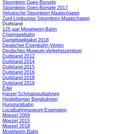
Stoomtrein Goes-Borsele
Stoomtrein Goes-Borsele 2017
Veluwsche Stoomtrein Maatschappij
Zuid-Limburgse Stoomtrein Maatschappij
Duitsland
125 jaar Moselwein-Bahn
Chiemseebahn
Dampfspektakel 2018
Deutscher Eisenbahn-Verein
Deutsches Museum Verkehrszentrum
Duitsland 2012
Duitsland 2014
Duitsland 2015
Duitsland 2016
Duitsland 2018
Duitsland 2019
Eifel
Harzer Schmalspurbahnen
Heidelberger Bergbahnen
Hunsrückbahn
Localbahnmuseum Eisenstein
Moezel 2009
Moezel 2015
Moezel 2018
Moselwein-Bahn