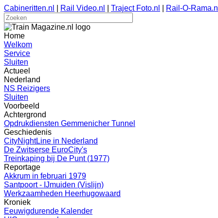
Cabineritten.nl
|
Rail Video.nl
|
Traject Foto.nl
|
Rail-O-Rama.n
Home
Welkom
Service
Sluiten
Actueel
Nederland
NS Reizigers
Sluiten
Voorbeeld
Achtergrond
Opdrukdiensten Gemmenicher Tunnel
Geschiedenis
CityNightLine in Nederland
De Zwitserse EuroCity's
Treinkaping bij De Punt (1977)
Reportage
Akkrum in februari 1979
Santpoort - IJmuiden (Vislijn)
Werkzaamheden Heerhugowaard
Kroniek
Eeuwigdurende Kalender