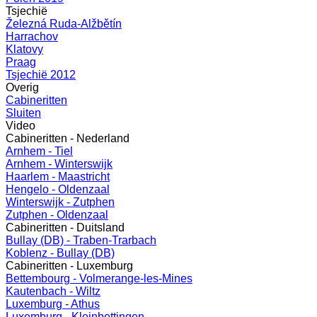
Tsjechië
Železná Ruda-Alžbětín
Harrachov
Klatovy
Praag
Tsjechië 2012
Overig
Cabineritten
Sluiten
Video
Cabineritten - Nederland
Arnhem - Tiel
Arnhem - Winterswijk
Haarlem - Maastricht
Hengelo - Oldenzaal
Winterswijk - Zutphen
Zutphen - Oldenzaal
Cabineritten - Duitsland
Bullay (DB) - Traben-Trarbach
Koblenz - Bullay (DB)
Cabineritten - Luxemburg
Bettembourg - Volmerange-les-Mines
Kautenbach - Wiltz
Luxemburg - Athus
Luxemburg - Kleinbettingen