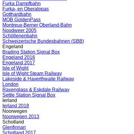
Furka Dampfbahn
Furka- en Oberalppas
Gotthardbahn
MOB GoldenPass
Montreux-Berner Oberland-Bahn
Noodweer 2005
Schöllenenbahn
Schweizerische Bundesbahnen (SBB)
Engeland
Brading Station Signal Box
Engeland 2016
Engeland 2017
Isle of Wight
Isle of Wight Steam Railway
Lakeside & Haverthwaite Railway
London
Ravenglass & Eskdale Railway
Settle Station Signal Box
Ierland
Ierland 2018
Noorwegen
Noorwegen 2013
Schotland
Glenfinnan
Schotland 2017