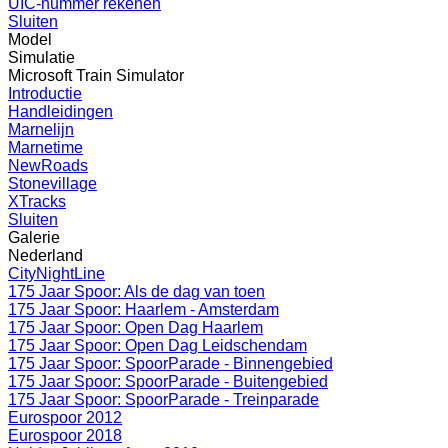
UIC-nummer rekenen
Sluiten
Model
Simulatie
Microsoft Train Simulator
Introductie
Handleidingen
Marnelijn
Marnetime
NewRoads
Stonevillage
XTracks
Sluiten
Galerie
Nederland
CityNightLine
175 Jaar Spoor: Als de dag van toen
175 Jaar Spoor: Haarlem - Amsterdam
175 Jaar Spoor: Open Dag Haarlem
175 Jaar Spoor: Open Dag Leidschendam
175 Jaar Spoor: SpoorParade - Binnengebied
175 Jaar Spoor: SpoorParade - Buitengebied
175 Jaar Spoor: SpoorParade - Treinparade
Eurospoor 2012
Eurospoor 2018