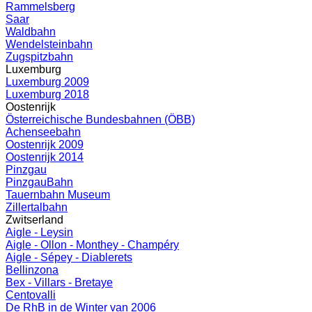
Rammelsberg
Saar
Waldbahn
Wendelsteinbahn
Zugspitzbahn
Luxemburg
Luxemburg 2009
Luxemburg 2018
Oostenrijk
Österreichische Bundesbahnen (ÖBB)
Achenseebahn
Oostenrijk 2009
Oostenrijk 2014
Pinzgau
PinzgauBahn
Tauernbahn Museum
Zillertalbahn
Zwitserland
Aigle - Leysin
Aigle - Ollon - Monthey - Champéry
Aigle - Sépey - Diablerets
Bellinzona
Bex - Villars - Bretaye
Centovalli
De RhB in de Winter van 2006