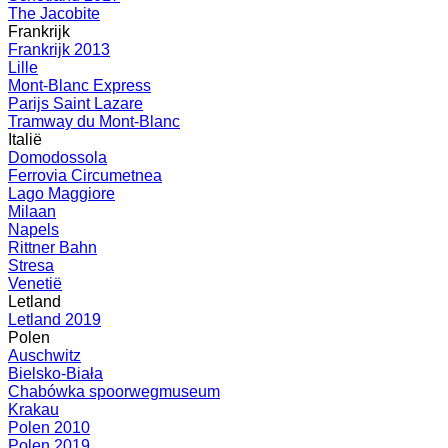
The Jacobite
Frankrijk
Frankrijk 2013
Lille
Mont-Blanc Express
Parijs Saint Lazare
Tramway du Mont-Blanc
Italië
Domodossola
Ferrovia Circumetnea
Lago Maggiore
Milaan
Napels
Rittner Bahn
Stresa
Venetië
Letland
Letland 2019
Polen
Auschwitz
Bielsko-Biała
Chabówka spoorwegmuseum
Krakau
Polen 2010
Polen 2019