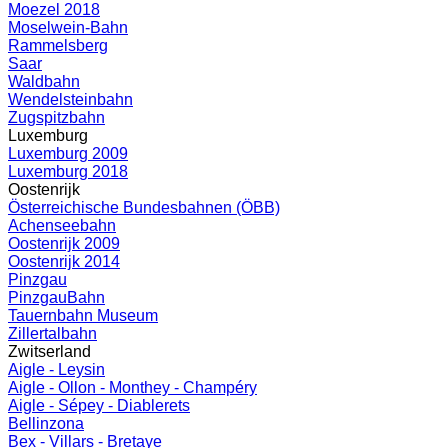
Moezel 2018
Moselwein-Bahn
Rammelsberg
Saar
Waldbahn
Wendelsteinbahn
Zugspitzbahn
Luxemburg
Luxemburg 2009
Luxemburg 2018
Oostenrijk
Österreichische Bundesbahnen (ÖBB)
Achenseebahn
Oostenrijk 2009
Oostenrijk 2014
Pinzgau
PinzgauBahn
Tauernbahn Museum
Zillertalbahn
Zwitserland
Aigle - Leysin
Aigle - Ollon - Monthey - Champéry
Aigle - Sépey - Diablerets
Bellinzona
Bex - Villars - Bretaye