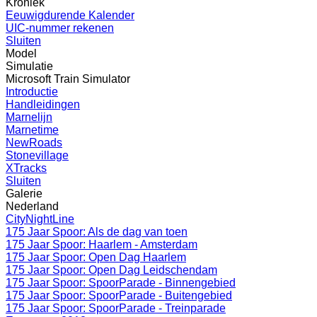
Kroniek
Eeuwigdurende Kalender
UIC-nummer rekenen
Sluiten
Model
Simulatie
Microsoft Train Simulator
Introductie
Handleidingen
Marnelijn
Marnetime
NewRoads
Stonevillage
XTracks
Sluiten
Galerie
Nederland
CityNightLine
175 Jaar Spoor: Als de dag van toen
175 Jaar Spoor: Haarlem - Amsterdam
175 Jaar Spoor: Open Dag Haarlem
175 Jaar Spoor: Open Dag Leidschendam
175 Jaar Spoor: SpoorParade - Binnengebied
175 Jaar Spoor: SpoorParade - Buitengebied
175 Jaar Spoor: SpoorParade - Treinparade