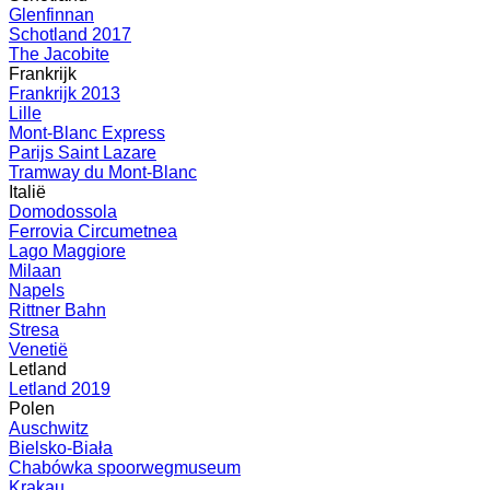
Glenfinnan
Schotland 2017
The Jacobite
Frankrijk
Frankrijk 2013
Lille
Mont-Blanc Express
Parijs Saint Lazare
Tramway du Mont-Blanc
Italië
Domodossola
Ferrovia Circumetnea
Lago Maggiore
Milaan
Napels
Rittner Bahn
Stresa
Venetië
Letland
Letland 2019
Polen
Auschwitz
Bielsko-Biała
Chabówka spoorwegmuseum
Krakau