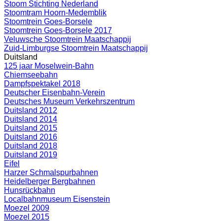
Stoom Stichting Nederland
Stoomtram Hoorn-Medemblik
Stoomtrein Goes-Borsele
Stoomtrein Goes-Borsele 2017
Veluwsche Stoomtrein Maatschappij
Zuid-Limburgse Stoomtrein Maatschappij
Duitsland
125 jaar Moselwein-Bahn
Chiemseebahn
Dampfspektakel 2018
Deutscher Eisenbahn-Verein
Deutsches Museum Verkehrszentrum
Duitsland 2012
Duitsland 2014
Duitsland 2015
Duitsland 2016
Duitsland 2018
Duitsland 2019
Eifel
Harzer Schmalspurbahnen
Heidelberger Bergbahnen
Hunsrückbahn
Localbahnmuseum Eisenstein
Moezel 2009
Moezel 2015