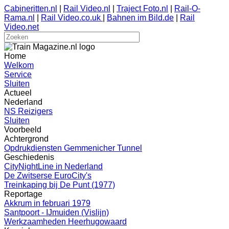
Cabineritten.nl
|
Rail Video.nl
|
Traject Foto.nl
|
Rail-O-
Rama.nl
|
Rail Video.co.uk
|
Bahnen im Bild.de
|
Rail
Video.net
Home
Welkom
Service
Sluiten
Actueel
Nederland
NS Reizigers
Sluiten
Voorbeeld
Achtergrond
Opdrukdiensten Gemmenicher Tunnel
Geschiedenis
CityNightLine in Nederland
De Zwitserse EuroCity's
Treinkaping bij De Punt (1977)
Reportage
Akkrum in februari 1979
Santpoort - IJmuiden (Vislijn)
Werkzaamheden Heerhugowaard