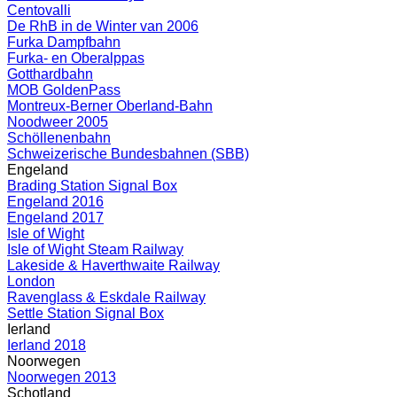
Centovalli
De RhB in de Winter van 2006
Furka Dampfbahn
Furka- en Oberalppas
Gotthardbahn
MOB GoldenPass
Montreux-Berner Oberland-Bahn
Noodweer 2005
Schöllenenbahn
Schweizerische Bundesbahnen (SBB)
Engeland
Brading Station Signal Box
Engeland 2016
Engeland 2017
Isle of Wight
Isle of Wight Steam Railway
Lakeside & Haverthwaite Railway
London
Ravenglass & Eskdale Railway
Settle Station Signal Box
Ierland
Ierland 2018
Noorwegen
Noorwegen 2013
Schotland