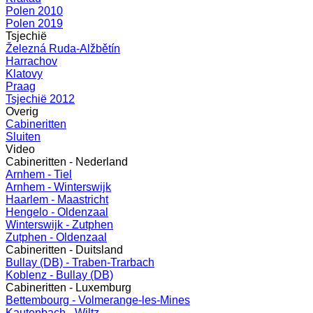
Polen 2010
Polen 2019
Tsjechië
Železná Ruda-Alžbětín
Harrachov
Klatovy
Praag
Tsjechië 2012
Overig
Cabineritten
Sluiten
Video
Cabineritten - Nederland
Arnhem - Tiel
Arnhem - Winterswijk
Haarlem - Maastricht
Hengelo - Oldenzaal
Winterswijk - Zutphen
Zutphen - Oldenzaal
Cabineritten - Duitsland
Bullay (DB) - Traben-Trarbach
Koblenz - Bullay (DB)
Cabineritten - Luxemburg
Bettembourg - Volmerange-les-Mines
Kautenbach - Wiltz