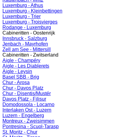
Luxemburg - Athus
Luxemburg - Kleinbettingen
Luxemburg - Trier
Luxemburg - Troisvierges
Rodange - Luxemburg
Cabineritten - Oostenrijk
Innsbruck - Salzburg
Jenbach - Mayrhofen
Zell am See - Mittersill
Cabineritten - Zwitserland
Aigle - Champéry
Aigle - Les Diablerets
Aigle - Leysin
Basel SBB - Brig
Chur - Arosa
Chur - Davos Platz
Chur - Disentis/Mustér
Davos Platz - Filisur
Domodossola - Locarno
Interlaken Ost - Luzern
Luzern - Engelberg
Montreux - Zweisimmen
Pontresina - Scuol-Tarasp
St. Moritz - Chur