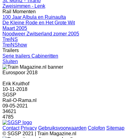
St. Moritz - Tirano
Zweisimmen - Lenk
Rail Momenten
100 Jaar Albula en Ruinaulta
De Kleine Rode en Het Grote Wit
Maart 2005
Noodweer Zwitserland zomer 2005
TreiNS
TreiNShow
Trailers
Serie trailers Cabineritten
Sluiten
Eurospoor 2018
Erik Kruithof
10-11-2018
SGSP
Rail-O-Rama.nl
09-05-2021
34621
4785
Contact
Privacy
Gebruiksvoorwaarden
Colofon
Sitemap
© SGSP 2021 | Train Magazine.nl