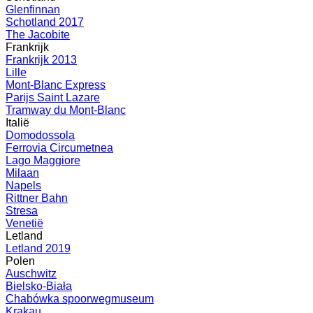
Glenfinnan
Schotland 2017
The Jacobite
Frankrijk
Frankrijk 2013
Lille
Mont-Blanc Express
Parijs Saint Lazare
Tramway du Mont-Blanc
Italië
Domodossola
Ferrovia Circumetnea
Lago Maggiore
Milaan
Napels
Rittner Bahn
Stresa
Venetië
Letland
Letland 2019
Polen
Auschwitz
Bielsko-Biała
Chabówka spoorwegmuseum
Krakau