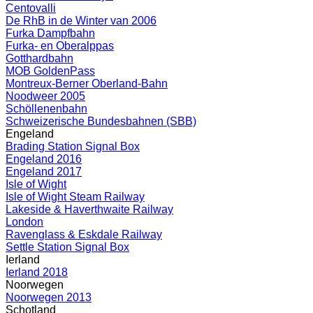
Centovalli
De RhB in de Winter van 2006
Furka Dampfbahn
Furka- en Oberalppas
Gotthardbahn
MOB GoldenPass
Montreux-Berner Oberland-Bahn
Noodweer 2005
Schöllenenbahn
Schweizerische Bundesbahnen (SBB)
Engeland
Brading Station Signal Box
Engeland 2016
Engeland 2017
Isle of Wight
Isle of Wight Steam Railway
Lakeside & Haverthwaite Railway
London
Ravenglass & Eskdale Railway
Settle Station Signal Box
Ierland
Ierland 2018
Noorwegen
Noorwegen 2013
Schotland