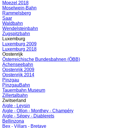
Moezel 2018
Moselwein-Bahn
Rammelsberg
Saar
Waldbahn
Wendelsteinbahn
Zugspitzbahn
Luxemburg
Luxemburg 2009
Luxemburg 2018
Oostenrijk
Österreichische Bundesbahnen (ÖBB)
Achenseebahn
Oostenrijk 2009
Oostenrijk 2014
Pinzgau
PinzgauBahn
Tauernbahn Museum
Zillertalbahn
Zwitserland
Aigle - Leysin
Aigle - Ollon - Monthey - Champéry
Aigle - Sépey - Diablerets
Bellinzona
Bex - Villars - Bretaye