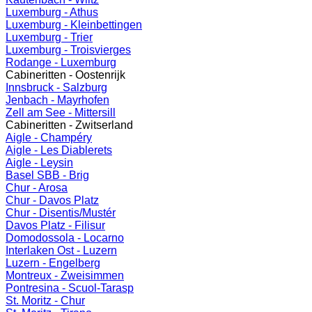
Luxemburg - Athus
Luxemburg - Kleinbettingen
Luxemburg - Trier
Luxemburg - Troisvierges
Rodange - Luxemburg
Cabineritten - Oostenrijk
Innsbruck - Salzburg
Jenbach - Mayrhofen
Zell am See - Mittersill
Cabineritten - Zwitserland
Aigle - Champéry
Aigle - Les Diablerets
Aigle - Leysin
Basel SBB - Brig
Chur - Arosa
Chur - Davos Platz
Chur - Disentis/Mustér
Davos Platz - Filisur
Domodossola - Locarno
Interlaken Ost - Luzern
Luzern - Engelberg
Montreux - Zweisimmen
Pontresina - Scuol-Tarasp
St. Moritz - Chur