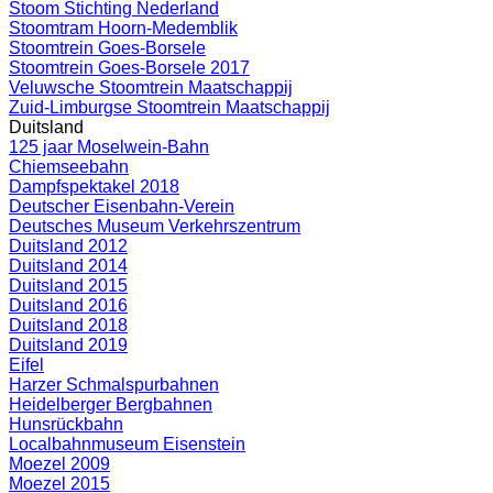
Stoom Stichting Nederland
Stoomtram Hoorn-Medemblik
Stoomtrein Goes-Borsele
Stoomtrein Goes-Borsele 2017
Veluwsche Stoomtrein Maatschappij
Zuid-Limburgse Stoomtrein Maatschappij
Duitsland
125 jaar Moselwein-Bahn
Chiemseebahn
Dampfspektakel 2018
Deutscher Eisenbahn-Verein
Deutsches Museum Verkehrszentrum
Duitsland 2012
Duitsland 2014
Duitsland 2015
Duitsland 2016
Duitsland 2018
Duitsland 2019
Eifel
Harzer Schmalspurbahnen
Heidelberger Bergbahnen
Hunsrückbahn
Localbahnmuseum Eisenstein
Moezel 2009
Moezel 2015