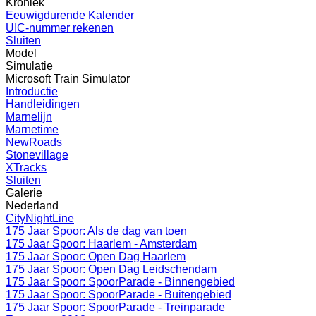
Kroniek
Eeuwigdurende Kalender
UIC-nummer rekenen
Sluiten
Model
Simulatie
Microsoft Train Simulator
Introductie
Handleidingen
Marnelijn
Marnetime
NewRoads
Stonevillage
XTracks
Sluiten
Galerie
Nederland
CityNightLine
175 Jaar Spoor: Als de dag van toen
175 Jaar Spoor: Haarlem - Amsterdam
175 Jaar Spoor: Open Dag Haarlem
175 Jaar Spoor: Open Dag Leidschendam
175 Jaar Spoor: SpoorParade - Binnengebied
175 Jaar Spoor: SpoorParade - Buitengebied
175 Jaar Spoor: SpoorParade - Treinparade