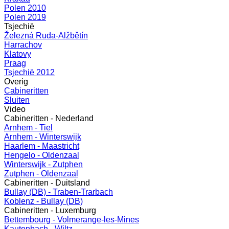
Polen 2010
Polen 2019
Tsjechië
Železná Ruda-Alžbětín
Harrachov
Klatovy
Praag
Tsjechië 2012
Overig
Cabineritten
Sluiten
Video
Cabineritten - Nederland
Arnhem - Tiel
Arnhem - Winterswijk
Haarlem - Maastricht
Hengelo - Oldenzaal
Winterswijk - Zutphen
Zutphen - Oldenzaal
Cabineritten - Duitsland
Bullay (DB) - Traben-Trarbach
Koblenz - Bullay (DB)
Cabineritten - Luxemburg
Bettembourg - Volmerange-les-Mines
Kautenbach - Wiltz