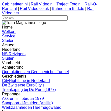
Cabineritten.nl
|
Rail Video.nl
|
Traject Foto.nl
|
Rail-O-
Rama.nl
|
Rail Video.co.uk
|
Bahnen im Bild.de
|
Rail
Video.net
Home
Welkom
Service
Sluiten
Actueel
Nederland
NS Reizigers
Sluiten
Voorbeeld
Achtergrond
Opdrukdiensten Gemmenicher Tunnel
Geschiedenis
CityNightLine in Nederland
De Zwitserse EuroCity's
Treinkaping bij De Punt (1977)
Reportage
Akkrum in februari 1979
Santpoort - IJmuiden (Vislijn)
Werkzaamheden Heerhugowaard