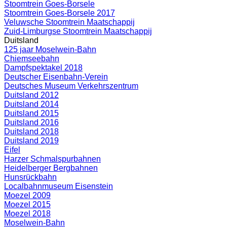
Stoomtrein Goes-Borsele
Stoomtrein Goes-Borsele 2017
Veluwsche Stoomtrein Maatschappij
Zuid-Limburgse Stoomtrein Maatschappij
Duitsland
125 jaar Moselwein-Bahn
Chiemseebahn
Dampfspektakel 2018
Deutscher Eisenbahn-Verein
Deutsches Museum Verkehrszentrum
Duitsland 2012
Duitsland 2014
Duitsland 2015
Duitsland 2016
Duitsland 2018
Duitsland 2019
Eifel
Harzer Schmalspurbahnen
Heidelberger Bergbahnen
Hunsrückbahn
Localbahnmuseum Eisenstein
Moezel 2009
Moezel 2015
Moezel 2018
Moselwein-Bahn