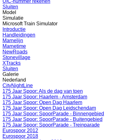
UIC-nummer rekenen
Sluiten
Model
Simulatie
Microsoft Train Simulator
Introductie
Handleidingen
Marnelijn
Marnetime
NewRoads
Stonevillage
XTracks
Sluiten
Galerie
Nederland
CityNightLine
175 Jaar Spoor: Als de dag van toen
175 Jaar Spoor: Haarlem - Amsterdam
175 Jaar Spoor: Open Dag Haarlem
175 Jaar Spoor: Open Dag Leidschendam
175 Jaar Spoor: SpoorParade - Binnengebied
175 Jaar Spoor: SpoorParade - Buitengebied
175 Jaar Spoor: SpoorParade - Treinparade
Eurospoor 2012
Eurospoor 2018