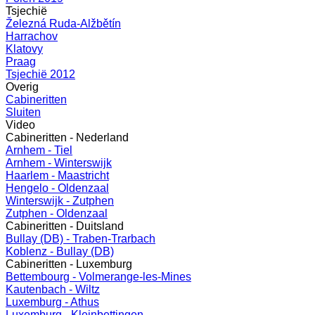
Tsjechië
Železná Ruda-Alžbětín
Harrachov
Klatovy
Praag
Tsjechië 2012
Overig
Cabineritten
Sluiten
Video
Cabineritten - Nederland
Arnhem - Tiel
Arnhem - Winterswijk
Haarlem - Maastricht
Hengelo - Oldenzaal
Winterswijk - Zutphen
Zutphen - Oldenzaal
Cabineritten - Duitsland
Bullay (DB) - Traben-Trarbach
Koblenz - Bullay (DB)
Cabineritten - Luxemburg
Bettembourg - Volmerange-les-Mines
Kautenbach - Wiltz
Luxemburg - Athus
Luxemburg - Kleinbettingen