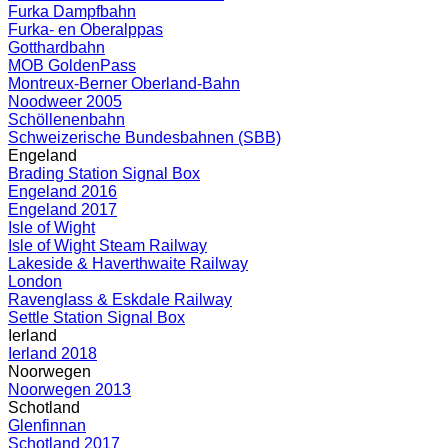
Furka Dampfbahn
Furka- en Oberalppas
Gotthardbahn
MOB GoldenPass
Montreux-Berner Oberland-Bahn
Noodweer 2005
Schöllenenbahn
Schweizerische Bundesbahnen (SBB)
Engeland
Brading Station Signal Box
Engeland 2016
Engeland 2017
Isle of Wight
Isle of Wight Steam Railway
Lakeside & Haverthwaite Railway
London
Ravenglass & Eskdale Railway
Settle Station Signal Box
Ierland
Ierland 2018
Noorwegen
Noorwegen 2013
Schotland
Glenfinnan
Schotland 2017