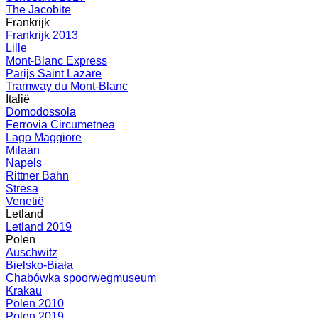
The Jacobite
Frankrijk
Frankrijk 2013
Lille
Mont-Blanc Express
Parijs Saint Lazare
Tramway du Mont-Blanc
Italië
Domodossola
Ferrovia Circumetnea
Lago Maggiore
Milaan
Napels
Rittner Bahn
Stresa
Venetië
Letland
Letland 2019
Polen
Auschwitz
Bielsko-Biała
Chabówka spoorwegmuseum
Krakau
Polen 2010
Polen 2019