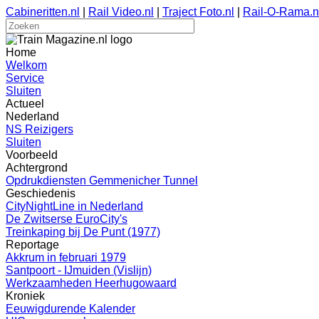
Cabineritten.nl
|
Rail Video.nl
|
Traject Foto.nl
|
Rail-O-Rama.n
Home
Welkom
Service
Sluiten
Actueel
Nederland
NS Reizigers
Sluiten
Voorbeeld
Achtergrond
Opdrukdiensten Gemmenicher Tunnel
Geschiedenis
CityNightLine in Nederland
De Zwitserse EuroCity's
Treinkaping bij De Punt (1977)
Reportage
Akkrum in februari 1979
Santpoort - IJmuiden (Vislijn)
Werkzaamheden Heerhugowaard
Kroniek
Eeuwigdurende Kalender