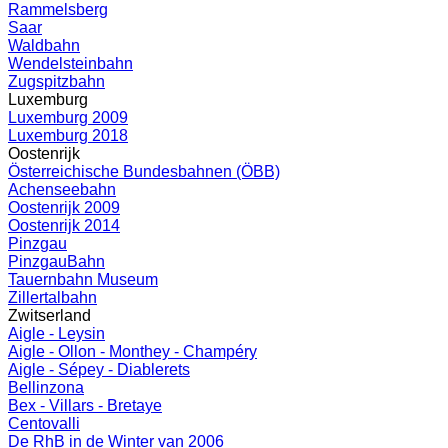
Rammelsberg
Saar
Waldbahn
Wendelsteinbahn
Zugspitzbahn
Luxemburg
Luxemburg 2009
Luxemburg 2018
Oostenrijk
Österreichische Bundesbahnen (ÖBB)
Achenseebahn
Oostenrijk 2009
Oostenrijk 2014
Pinzgau
PinzgauBahn
Tauernbahn Museum
Zillertalbahn
Zwitserland
Aigle - Leysin
Aigle - Ollon - Monthey - Champéry
Aigle - Sépey - Diablerets
Bellinzona
Bex - Villars - Bretaye
Centovalli
De RhB in de Winter van 2006