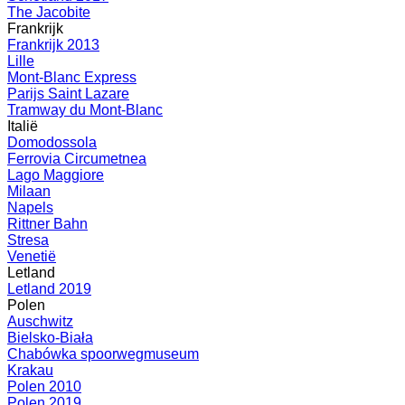
The Jacobite
Frankrijk
Frankrijk 2013
Lille
Mont-Blanc Express
Parijs Saint Lazare
Tramway du Mont-Blanc
Italië
Domodossola
Ferrovia Circumetnea
Lago Maggiore
Milaan
Napels
Rittner Bahn
Stresa
Venetië
Letland
Letland 2019
Polen
Auschwitz
Bielsko-Biała
Chabówka spoorwegmuseum
Krakau
Polen 2010
Polen 2019