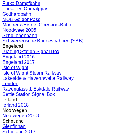
Furka Dampfbahn
Furka- en Oberalppas
Gotthardbahn
MOB GoldenPass
Montreux-Berner Oberland-Bahn
Noodweer 2005
Schöllenenbahn
Schweizerische Bundesbahnen (SBB)
Engeland
Brading Station Signal Box
Engeland 2016
Engeland 2017
Isle of Wight
Isle of Wight Steam Railway
Lakeside & Haverthwaite Railway
London
Ravenglass & Eskdale Railway
Settle Station Signal Box
Ierland
Ierland 2018
Noorwegen
Noorwegen 2013
Schotland
Glenfinnan
Schotland 2017