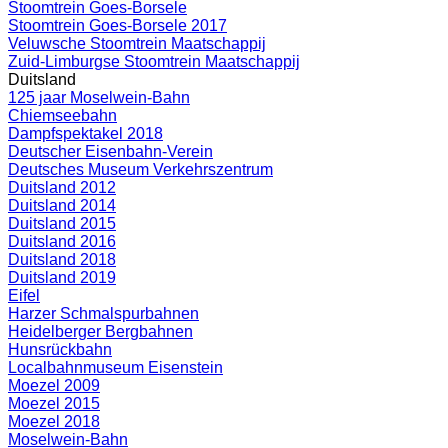
Stoomtrein Goes-Borsele
Stoomtrein Goes-Borsele 2017
Veluwsche Stoomtrein Maatschappij
Zuid-Limburgse Stoomtrein Maatschappij
Duitsland
125 jaar Moselwein-Bahn
Chiemseebahn
Dampfspektakel 2018
Deutscher Eisenbahn-Verein
Deutsches Museum Verkehrszentrum
Duitsland 2012
Duitsland 2014
Duitsland 2015
Duitsland 2016
Duitsland 2018
Duitsland 2019
Eifel
Harzer Schmalspurbahnen
Heidelberger Bergbahnen
Hunsrückbahn
Localbahnmuseum Eisenstein
Moezel 2009
Moezel 2015
Moezel 2018
Moselwein-Bahn