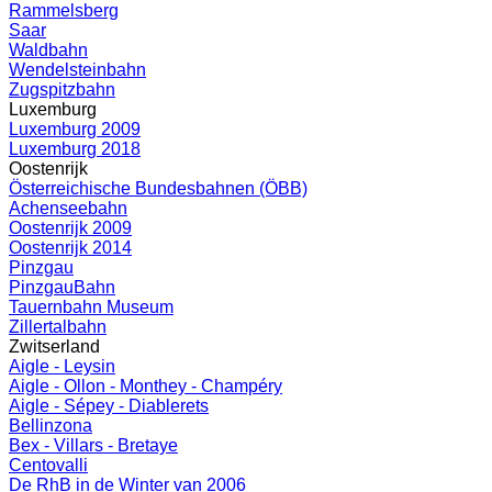
Rammelsberg
Saar
Waldbahn
Wendelsteinbahn
Zugspitzbahn
Luxemburg
Luxemburg 2009
Luxemburg 2018
Oostenrijk
Österreichische Bundesbahnen (ÖBB)
Achenseebahn
Oostenrijk 2009
Oostenrijk 2014
Pinzgau
PinzgauBahn
Tauernbahn Museum
Zillertalbahn
Zwitserland
Aigle - Leysin
Aigle - Ollon - Monthey - Champéry
Aigle - Sépey - Diablerets
Bellinzona
Bex - Villars - Bretaye
Centovalli
De RhB in de Winter van 2006