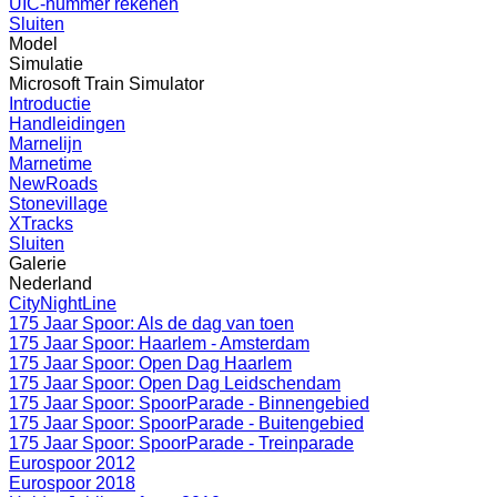
UIC-nummer rekenen
Sluiten
Model
Simulatie
Microsoft Train Simulator
Introductie
Handleidingen
Marnelijn
Marnetime
NewRoads
Stonevillage
XTracks
Sluiten
Galerie
Nederland
CityNightLine
175 Jaar Spoor: Als de dag van toen
175 Jaar Spoor: Haarlem - Amsterdam
175 Jaar Spoor: Open Dag Haarlem
175 Jaar Spoor: Open Dag Leidschendam
175 Jaar Spoor: SpoorParade - Binnengebied
175 Jaar Spoor: SpoorParade - Buitengebied
175 Jaar Spoor: SpoorParade - Treinparade
Eurospoor 2012
Eurospoor 2018