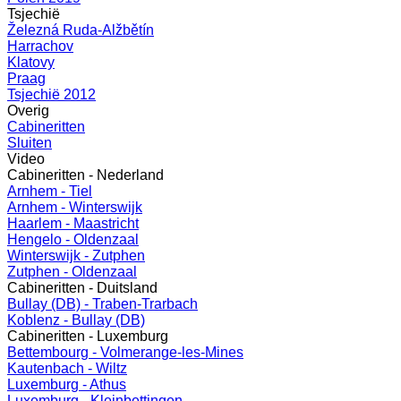
Tsjechië
Železná Ruda-Alžbětín
Harrachov
Klatovy
Praag
Tsjechië 2012
Overig
Cabineritten
Sluiten
Video
Cabineritten - Nederland
Arnhem - Tiel
Arnhem - Winterswijk
Haarlem - Maastricht
Hengelo - Oldenzaal
Winterswijk - Zutphen
Zutphen - Oldenzaal
Cabineritten - Duitsland
Bullay (DB) - Traben-Trarbach
Koblenz - Bullay (DB)
Cabineritten - Luxemburg
Bettembourg - Volmerange-les-Mines
Kautenbach - Wiltz
Luxemburg - Athus
Luxemburg - Kleinbettingen