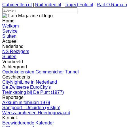
Cabineritten.nl
|
Rail Video.nl
|
Traject Foto.nl
|
Rail-O-Rama.n
Home
Welkom
Service
Sluiten
Actueel
Nederland
NS Reizigers
Sluiten
Voorbeeld
Achtergrond
Opdrukdiensten Gemmenicher Tunnel
Geschiedenis
CityNightLine in Nederland
De Zwitserse EuroCity's
Treinkaping bij De Punt (1977)
Reportage
Akkrum in februari 1979
Santpoort - IJmuiden (Vislijn)
Werkzaamheden Heerhugowaard
Kroniek
Eeuwigdurende Kalender