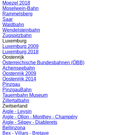
Moezel 2018
Moselwein-Bahn
Rammelsberg
Saar
Waldbahn
Wendelsteinbahn
Zugspitzbahn
Luxemburg
Luxemburg 2009
Luxemburg 2018
Oostenrijk
Österreichische Bundesbahnen (ÖBB)
Achenseebahn
Oostenrijk 2009
Oostenrijk 2014
Pinzgau
PinzgauBahn
Tauernbahn Museum
Zillertalbahn
Zwitserland
Aigle - Leysin
Aigle - Ollon - Monthey - Champéry
Aigle - Sépey - Diablerets
Bellinzona
Bex - Villars - Bretaye