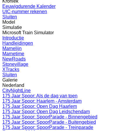
Kroniek
Eeuwigdurende Kalender
UIC-nummer rekenen
Sluiten
Model
Simulatie
Microsoft Train Simulator
Introductie
Handleidingen
Marnelijn
Marnetime
NewRoads
Stonevillage
XTracks
Sluiten
Galerie
Nederland
CityNightLine
175 Jaar Spoor: Als de dag van toen
175 Jaar Spoor: Haarlem - Amsterdam
175 Jaar Spoor: Open Dag Haarlem
175 Jaar Spoor: Open Dag Leidschendam
175 Jaar Spoor: SpoorParade - Binnengebied
175 Jaar Spoor: SpoorParade - Buitengebied
175 Jaar Spoor: SpoorParade - Treinparade