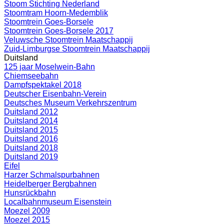
Stoom Stichting Nederland
Stoomtram Hoorn-Medemblik
Stoomtrein Goes-Borsele
Stoomtrein Goes-Borsele 2017
Veluwsche Stoomtrein Maatschappij
Zuid-Limburgse Stoomtrein Maatschappij
Duitsland
125 jaar Moselwein-Bahn
Chiemseebahn
Dampfspektakel 2018
Deutscher Eisenbahn-Verein
Deutsches Museum Verkehrszentrum
Duitsland 2012
Duitsland 2014
Duitsland 2015
Duitsland 2016
Duitsland 2018
Duitsland 2019
Eifel
Harzer Schmalspurbahnen
Heidelberger Bergbahnen
Hunsrückbahn
Localbahnmuseum Eisenstein
Moezel 2009
Moezel 2015