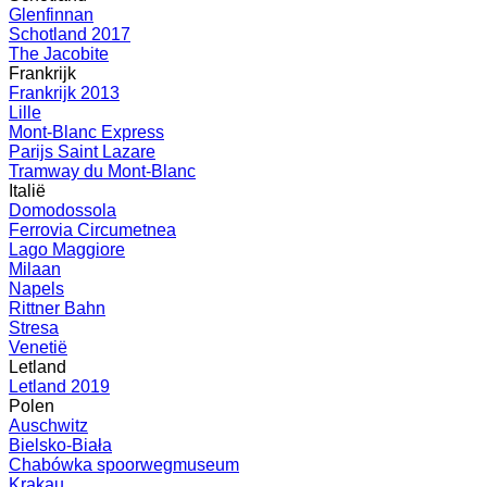
Glenfinnan
Schotland 2017
The Jacobite
Frankrijk
Frankrijk 2013
Lille
Mont-Blanc Express
Parijs Saint Lazare
Tramway du Mont-Blanc
Italië
Domodossola
Ferrovia Circumetnea
Lago Maggiore
Milaan
Napels
Rittner Bahn
Stresa
Venetië
Letland
Letland 2019
Polen
Auschwitz
Bielsko-Biała
Chabówka spoorwegmuseum
Krakau