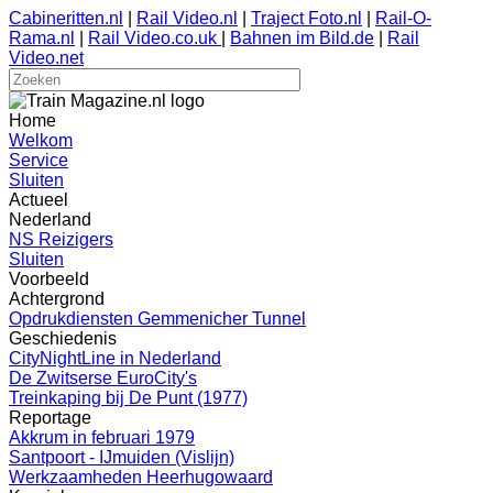
Cabineritten.nl
|
Rail Video.nl
|
Traject Foto.nl
|
Rail-O-
Rama.nl
|
Rail Video.co.uk
|
Bahnen im Bild.de
|
Rail
Video.net
Home
Welkom
Service
Sluiten
Actueel
Nederland
NS Reizigers
Sluiten
Voorbeeld
Achtergrond
Opdrukdiensten Gemmenicher Tunnel
Geschiedenis
CityNightLine in Nederland
De Zwitserse EuroCity's
Treinkaping bij De Punt (1977)
Reportage
Akkrum in februari 1979
Santpoort - IJmuiden (Vislijn)
Werkzaamheden Heerhugowaard