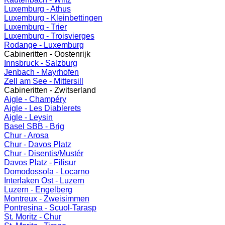
Luxemburg - Athus
Luxemburg - Kleinbettingen
Luxemburg - Trier
Luxemburg - Troisvierges
Rodange - Luxemburg
Cabineritten - Oostenrijk
Innsbruck - Salzburg
Jenbach - Mayrhofen
Zell am See - Mittersill
Cabineritten - Zwitserland
Aigle - Champéry
Aigle - Les Diablerets
Aigle - Leysin
Basel SBB - Brig
Chur - Arosa
Chur - Davos Platz
Chur - Disentis/Mustér
Davos Platz - Filisur
Domodossola - Locarno
Interlaken Ost - Luzern
Luzern - Engelberg
Montreux - Zweisimmen
Pontresina - Scuol-Tarasp
St. Moritz - Chur