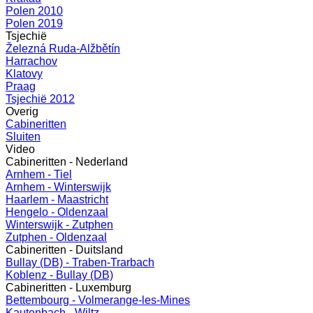
Polen 2010
Polen 2019
Tsjechië
Železná Ruda-Alžbětín
Harrachov
Klatovy
Praag
Tsjechië 2012
Overig
Cabineritten
Sluiten
Video
Cabineritten - Nederland
Arnhem - Tiel
Arnhem - Winterswijk
Haarlem - Maastricht
Hengelo - Oldenzaal
Winterswijk - Zutphen
Zutphen - Oldenzaal
Cabineritten - Duitsland
Bullay (DB) - Traben-Trarbach
Koblenz - Bullay (DB)
Cabineritten - Luxemburg
Bettembourg - Volmerange-les-Mines
Kautenbach - Wiltz