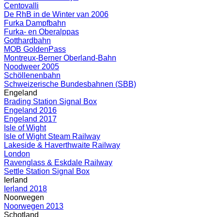
Centovalli
De RhB in de Winter van 2006
Furka Dampfbahn
Furka- en Oberalppas
Gotthardbahn
MOB GoldenPass
Montreux-Berner Oberland-Bahn
Noodweer 2005
Schöllenenbahn
Schweizerische Bundesbahnen (SBB)
Engeland
Brading Station Signal Box
Engeland 2016
Engeland 2017
Isle of Wight
Isle of Wight Steam Railway
Lakeside & Haverthwaite Railway
London
Ravenglass & Eskdale Railway
Settle Station Signal Box
Ierland
Ierland 2018
Noorwegen
Noorwegen 2013
Schotland