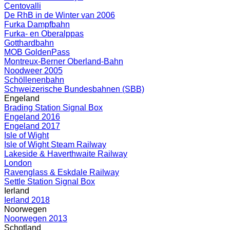
Centovalli
De RhB in de Winter van 2006
Furka Dampfbahn
Furka- en Oberalppas
Gotthardbahn
MOB GoldenPass
Montreux-Berner Oberland-Bahn
Noodweer 2005
Schöllenenbahn
Schweizerische Bundesbahnen (SBB)
Engeland
Brading Station Signal Box
Engeland 2016
Engeland 2017
Isle of Wight
Isle of Wight Steam Railway
Lakeside & Haverthwaite Railway
London
Ravenglass & Eskdale Railway
Settle Station Signal Box
Ierland
Ierland 2018
Noorwegen
Noorwegen 2013
Schotland