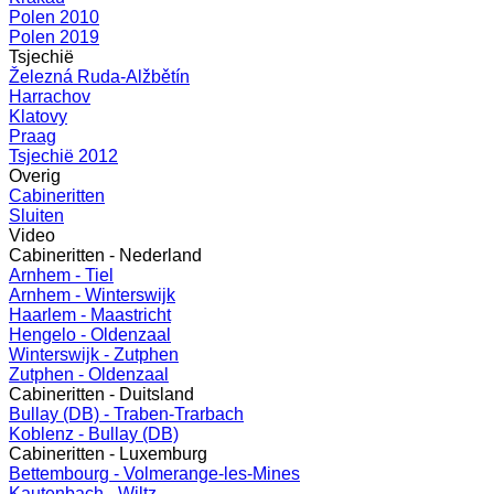
Polen 2010
Polen 2019
Tsjechië
Železná Ruda-Alžbětín
Harrachov
Klatovy
Praag
Tsjechië 2012
Overig
Cabineritten
Sluiten
Video
Cabineritten - Nederland
Arnhem - Tiel
Arnhem - Winterswijk
Haarlem - Maastricht
Hengelo - Oldenzaal
Winterswijk - Zutphen
Zutphen - Oldenzaal
Cabineritten - Duitsland
Bullay (DB) - Traben-Trarbach
Koblenz - Bullay (DB)
Cabineritten - Luxemburg
Bettembourg - Volmerange-les-Mines
Kautenbach - Wiltz