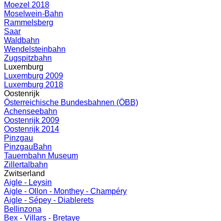
Moezel 2018
Moselwein-Bahn
Rammelsberg
Saar
Waldbahn
Wendelsteinbahn
Zugspitzbahn
Luxemburg
Luxemburg 2009
Luxemburg 2018
Oostenrijk
Österreichische Bundesbahnen (ÖBB)
Achenseebahn
Oostenrijk 2009
Oostenrijk 2014
Pinzgau
PinzgauBahn
Tauernbahn Museum
Zillertalbahn
Zwitserland
Aigle - Leysin
Aigle - Ollon - Monthey - Champéry
Aigle - Sépey - Diablerets
Bellinzona
Bex - Villars - Bretaye