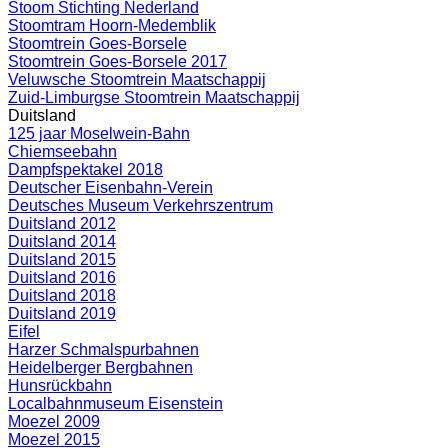
Stoom Stichting Nederland
Stoomtram Hoorn-Medemblik
Stoomtrein Goes-Borsele
Stoomtrein Goes-Borsele 2017
Veluwsche Stoomtrein Maatschappij
Zuid-Limburgse Stoomtrein Maatschappij
Duitsland
125 jaar Moselwein-Bahn
Chiemseebahn
Dampfspektakel 2018
Deutscher Eisenbahn-Verein
Deutsches Museum Verkehrszentrum
Duitsland 2012
Duitsland 2014
Duitsland 2015
Duitsland 2016
Duitsland 2018
Duitsland 2019
Eifel
Harzer Schmalspurbahnen
Heidelberger Bergbahnen
Hunsrückbahn
Localbahnmuseum Eisenstein
Moezel 2009
Moezel 2015