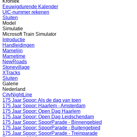
Kroniek
Eeuwigdurende Kalender
UIC-nummer rekenen
Sluiten
Model
Simulatie
Microsoft Train Simulator
Introductie
Handleidingen
Marnelijn
Marnetime
NewRoads
Stonevillage
XTracks
Sluiten
Galerie
Nederland
CityNightLine
175 Jaar Spoor: Als de dag van toen
175 Jaar Spoor: Haarlem - Amsterdam
175 Jaar Spoor: Open Dag Haarlem
175 Jaar Spoor: Open Dag Leidschendam
175 Jaar Spoor: SpoorParade - Binnengebied
175 Jaar Spoor: SpoorParade - Buitengebied
175 Jaar Spoor: SpoorParade - Treinparade