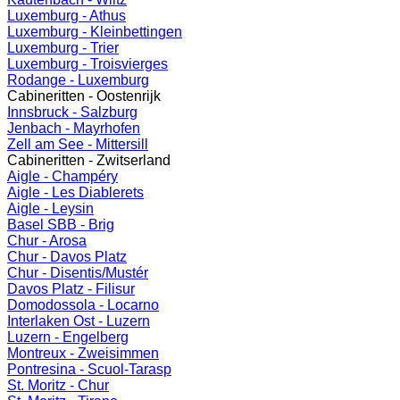
Luxemburg - Athus
Luxemburg - Kleinbettingen
Luxemburg - Trier
Luxemburg - Troisvierges
Rodange - Luxemburg
Cabineritten - Oostenrijk
Innsbruck - Salzburg
Jenbach - Mayrhofen
Zell am See - Mittersill
Cabineritten - Zwitserland
Aigle - Champéry
Aigle - Les Diablerets
Aigle - Leysin
Basel SBB - Brig
Chur - Arosa
Chur - Davos Platz
Chur - Disentis/Mustér
Davos Platz - Filisur
Domodossola - Locarno
Interlaken Ost - Luzern
Luzern - Engelberg
Montreux - Zweisimmen
Pontresina - Scuol-Tarasp
St. Moritz - Chur