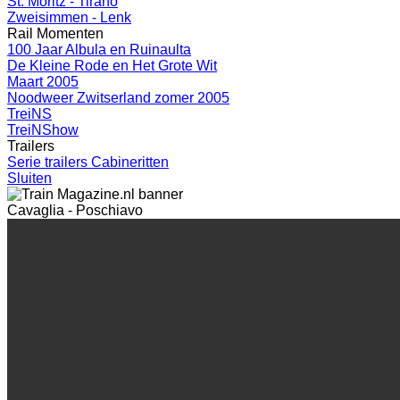
St. Moritz - Tirano
Zweisimmen - Lenk
Rail Momenten
100 Jaar Albula en Ruinaulta
De Kleine Rode en Het Grote Wit
Maart 2005
Noodweer Zwitserland zomer 2005
TreiNS
TreiNShow
Trailers
Serie trailers Cabineritten
Sluiten
Cavaglia - Poschiavo