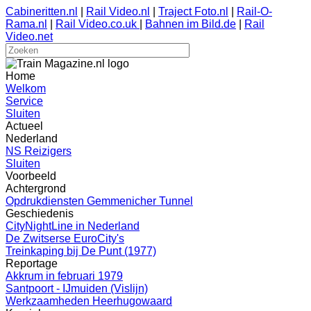
Cabineritten.nl
|
Rail Video.nl
|
Traject Foto.nl
|
Rail-O-
Rama.nl
|
Rail Video.co.uk
|
Bahnen im Bild.de
|
Rail
Video.net
Home
Welkom
Service
Sluiten
Actueel
Nederland
NS Reizigers
Sluiten
Voorbeeld
Achtergrond
Opdrukdiensten Gemmenicher Tunnel
Geschiedenis
CityNightLine in Nederland
De Zwitserse EuroCity's
Treinkaping bij De Punt (1977)
Reportage
Akkrum in februari 1979
Santpoort - IJmuiden (Vislijn)
Werkzaamheden Heerhugowaard