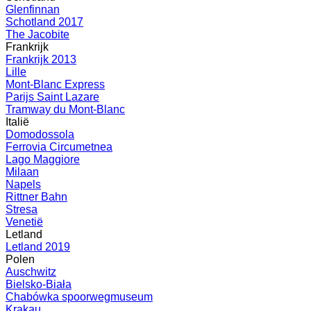
Glenfinnan
Schotland 2017
The Jacobite
Frankrijk
Frankrijk 2013
Lille
Mont-Blanc Express
Parijs Saint Lazare
Tramway du Mont-Blanc
Italië
Domodossola
Ferrovia Circumetnea
Lago Maggiore
Milaan
Napels
Rittner Bahn
Stresa
Venetië
Letland
Letland 2019
Polen
Auschwitz
Bielsko-Biała
Chabówka spoorwegmuseum
Krakau