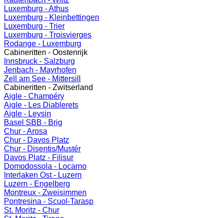
Luxemburg - Athus
Luxemburg - Kleinbettingen
Luxemburg - Trier
Luxemburg - Troisvierges
Rodange - Luxemburg
Cabineritten - Oostenrijk
Innsbruck - Salzburg
Jenbach - Mayrhofen
Zell am See - Mittersill
Cabineritten - Zwitserland
Aigle - Champéry
Aigle - Les Diablerets
Aigle - Leysin
Basel SBB - Brig
Chur - Arosa
Chur - Davos Platz
Chur - Disentis/Mustér
Davos Platz - Filisur
Domodossola - Locarno
Interlaken Ost - Luzern
Luzern - Engelberg
Montreux - Zweisimmen
Pontresina - Scuol-Tarasp
St. Moritz - Chur