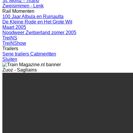
St. Moritz - Tirano
Zweisimmen - Lenk
Rail Momenten
100 Jaar Albula en Ruinaulta
De Kleine Rode en Het Grote Wit
Maart 2005
Noodweer Zwitserland zomer 2005
TreiNS
TreiNShow
Trailers
Serie trailers Cabineritten
Sluiten
Zuoz - Sagliains