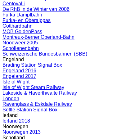
Centovalli
De RhB in de Winter van 2006
Furka Dampfbahn
Furka- en Oberalppas
Gotthardbahn
MOB GoldenPass
Montreux-Berner Oberland-Bahn
Noodweer 2005
Schöllenenbahn
Schweizerische Bundesbahnen (SBB)
Engeland
Brading Station Signal Box
Engeland 2016
Engeland 2017
Isle of Wight
Isle of Wight Steam Railway
Lakeside & Haverthwaite Railway
London
Ravenglass & Eskdale Railway
Settle Station Signal Box
Ierland
Ierland 2018
Noorwegen
Noorwegen 2013
Schotland