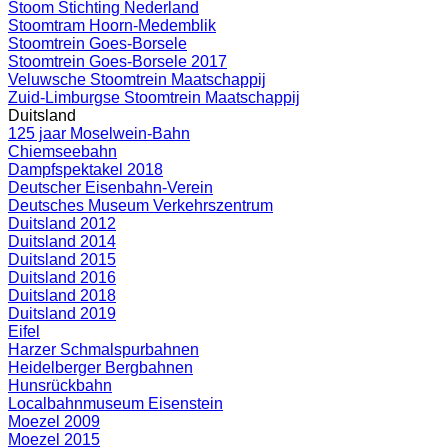
Stoom Stichting Nederland
Stoomtram Hoorn-Medemblik
Stoomtrein Goes-Borsele
Stoomtrein Goes-Borsele 2017
Veluwsche Stoomtrein Maatschappij
Zuid-Limburgse Stoomtrein Maatschappij
Duitsland
125 jaar Moselwein-Bahn
Chiemseebahn
Dampfspektakel 2018
Deutscher Eisenbahn-Verein
Deutsches Museum Verkehrszentrum
Duitsland 2012
Duitsland 2014
Duitsland 2015
Duitsland 2016
Duitsland 2018
Duitsland 2019
Eifel
Harzer Schmalspurbahnen
Heidelberger Bergbahnen
Hunsrückbahn
Localbahnmuseum Eisenstein
Moezel 2009
Moezel 2015