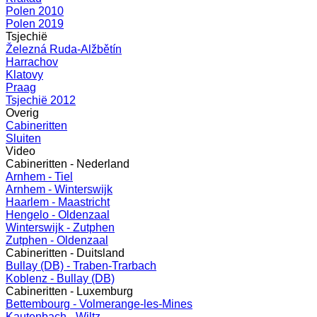
Polen 2010
Polen 2019
Tsjechië
Železná Ruda-Alžbětín
Harrachov
Klatovy
Praag
Tsjechië 2012
Overig
Cabineritten
Sluiten
Video
Cabineritten - Nederland
Arnhem - Tiel
Arnhem - Winterswijk
Haarlem - Maastricht
Hengelo - Oldenzaal
Winterswijk - Zutphen
Zutphen - Oldenzaal
Cabineritten - Duitsland
Bullay (DB) - Traben-Trarbach
Koblenz - Bullay (DB)
Cabineritten - Luxemburg
Bettembourg - Volmerange-les-Mines
Kautenbach - Wiltz