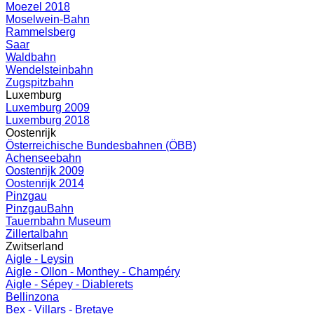
Moezel 2018
Moselwein-Bahn
Rammelsberg
Saar
Waldbahn
Wendelsteinbahn
Zugspitzbahn
Luxemburg
Luxemburg 2009
Luxemburg 2018
Oostenrijk
Österreichische Bundesbahnen (ÖBB)
Achenseebahn
Oostenrijk 2009
Oostenrijk 2014
Pinzgau
PinzgauBahn
Tauernbahn Museum
Zillertalbahn
Zwitserland
Aigle - Leysin
Aigle - Ollon - Monthey - Champéry
Aigle - Sépey - Diablerets
Bellinzona
Bex - Villars - Bretaye