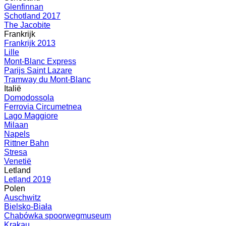
Glenfinnan
Schotland 2017
The Jacobite
Frankrijk
Frankrijk 2013
Lille
Mont-Blanc Express
Parijs Saint Lazare
Tramway du Mont-Blanc
Italië
Domodossola
Ferrovia Circumetnea
Lago Maggiore
Milaan
Napels
Rittner Bahn
Stresa
Venetië
Letland
Letland 2019
Polen
Auschwitz
Bielsko-Biała
Chabówka spoorwegmuseum
Krakau