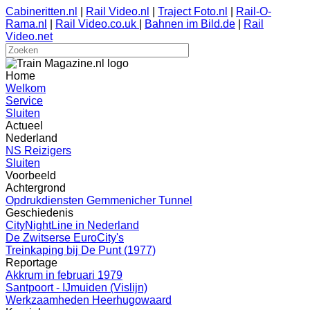
Cabineritten.nl
|
Rail Video.nl
|
Traject Foto.nl
|
Rail-O-
Rama.nl
|
Rail Video.co.uk
|
Bahnen im Bild.de
|
Rail
Video.net
Home
Welkom
Service
Sluiten
Actueel
Nederland
NS Reizigers
Sluiten
Voorbeeld
Achtergrond
Opdrukdiensten Gemmenicher Tunnel
Geschiedenis
CityNightLine in Nederland
De Zwitserse EuroCity's
Treinkaping bij De Punt (1977)
Reportage
Akkrum in februari 1979
Santpoort - IJmuiden (Vislijn)
Werkzaamheden Heerhugowaard