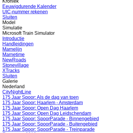
Kroniek
Eeuwigdurende Kalender
UIC-nummer rekenen
Sluiten
Model
Simulatie
Microsoft Train Simulator
Introductie
Handleidingen
Marnelijn
Marnetime
NewRoads
Stonevillage
XTracks
Sluiten
Galerie
Nederland
CityNightLine
175 Jaar Spoor: Als de dag van toen
175 Jaar Spoor: Haarlem - Amsterdam
175 Jaar Spoor: Open Dag Haarlem
175 Jaar Spoor: Open Dag Leidschendam
175 Jaar Spoor: SpoorParade - Binnengebied
175 Jaar Spoor: SpoorParade - Buitengebied
175 Jaar Spoor: SpoorParade - Treinparade