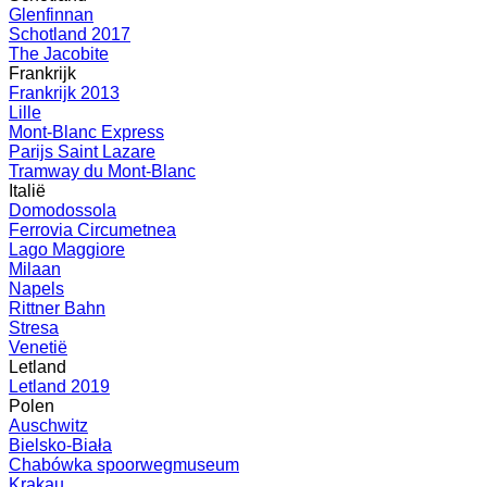
Glenfinnan
Schotland 2017
The Jacobite
Frankrijk
Frankrijk 2013
Lille
Mont-Blanc Express
Parijs Saint Lazare
Tramway du Mont-Blanc
Italië
Domodossola
Ferrovia Circumetnea
Lago Maggiore
Milaan
Napels
Rittner Bahn
Stresa
Venetië
Letland
Letland 2019
Polen
Auschwitz
Bielsko-Biała
Chabówka spoorwegmuseum
Krakau