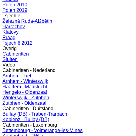
Polen 2010
Polen 2019
Tsjechië
Železná Ruda-Alžbětín
Harrachov
Klatovy
Praag
Tsjechië 2012
Overig
Cabineritten
Sluiten
Video
Cabineritten - Nederland
Arnhem - Tiel
Arnhem - Winterswijk
Haarlem - Maastricht
Hengelo - Oldenzaal
Winterswijk - Zutphen
Zutphen - Oldenzaal
Cabineritten - Duitsland
Bullay (DB) - Traben-Trarbach
Koblenz - Bullay (DB)
Cabineritten - Luxemburg
Bettembourg - Volmerange-les-Mines
Kautenbach - Wiltz