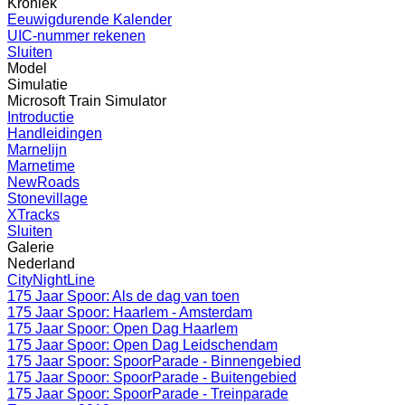
Kroniek
Eeuwigdurende Kalender
UIC-nummer rekenen
Sluiten
Model
Simulatie
Microsoft Train Simulator
Introductie
Handleidingen
Marnelijn
Marnetime
NewRoads
Stonevillage
XTracks
Sluiten
Galerie
Nederland
CityNightLine
175 Jaar Spoor: Als de dag van toen
175 Jaar Spoor: Haarlem - Amsterdam
175 Jaar Spoor: Open Dag Haarlem
175 Jaar Spoor: Open Dag Leidschendam
175 Jaar Spoor: SpoorParade - Binnengebied
175 Jaar Spoor: SpoorParade - Buitengebied
175 Jaar Spoor: SpoorParade - Treinparade