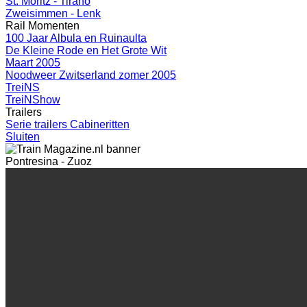
St. Moritz - Tirano
Zweisimmen - Lenk
Rail Momenten
100 Jaar Albula en Ruinaulta
De Kleine Rode en Het Grote Wit
Maart 2005
Noodweer Zwitserland zomer 2005
TreiNS
TreiNShow
Trailers
Serie trailers Cabineritten
Sluiten
Pontresina - Zuoz