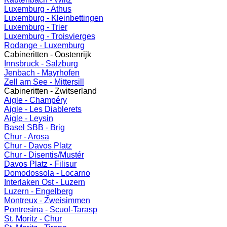
Luxemburg - Athus
Luxemburg - Kleinbettingen
Luxemburg - Trier
Luxemburg - Troisvierges
Rodange - Luxemburg
Cabineritten - Oostenrijk
Innsbruck - Salzburg
Jenbach - Mayrhofen
Zell am See - Mittersill
Cabineritten - Zwitserland
Aigle - Champéry
Aigle - Les Diablerets
Aigle - Leysin
Basel SBB - Brig
Chur - Arosa
Chur - Davos Platz
Chur - Disentis/Mustér
Davos Platz - Filisur
Domodossola - Locarno
Interlaken Ost - Luzern
Luzern - Engelberg
Montreux - Zweisimmen
Pontresina - Scuol-Tarasp
St. Moritz - Chur