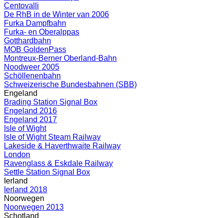
Centovalli
De RhB in de Winter van 2006
Furka Dampfbahn
Furka- en Oberalppas
Gotthardbahn
MOB GoldenPass
Montreux-Berner Oberland-Bahn
Noodweer 2005
Schöllenenbahn
Schweizerische Bundesbahnen (SBB)
Engeland
Brading Station Signal Box
Engeland 2016
Engeland 2017
Isle of Wight
Isle of Wight Steam Railway
Lakeside & Haverthwaite Railway
London
Ravenglass & Eskdale Railway
Settle Station Signal Box
Ierland
Ierland 2018
Noorwegen
Noorwegen 2013
Schotland