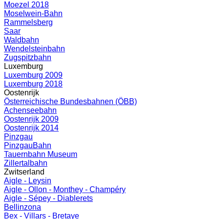
Moezel 2018
Moselwein-Bahn
Rammelsberg
Saar
Waldbahn
Wendelsteinbahn
Zugspitzbahn
Luxemburg
Luxemburg 2009
Luxemburg 2018
Oostenrijk
Österreichische Bundesbahnen (ÖBB)
Achenseebahn
Oostenrijk 2009
Oostenrijk 2014
Pinzgau
PinzgauBahn
Tauernbahn Museum
Zillertalbahn
Zwitserland
Aigle - Leysin
Aigle - Ollon - Monthey - Champéry
Aigle - Sépey - Diablerets
Bellinzona
Bex - Villars - Bretaye