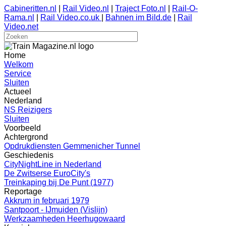
Cabineritten.nl
|
Rail Video.nl
|
Traject Foto.nl
|
Rail-O-
Rama.nl
|
Rail Video.co.uk
|
Bahnen im Bild.de
|
Rail
Video.net
Home
Welkom
Service
Sluiten
Actueel
Nederland
NS Reizigers
Sluiten
Voorbeeld
Achtergrond
Opdrukdiensten Gemmenicher Tunnel
Geschiedenis
CityNightLine in Nederland
De Zwitserse EuroCity's
Treinkaping bij De Punt (1977)
Reportage
Akkrum in februari 1979
Santpoort - IJmuiden (Vislijn)
Werkzaamheden Heerhugowaard