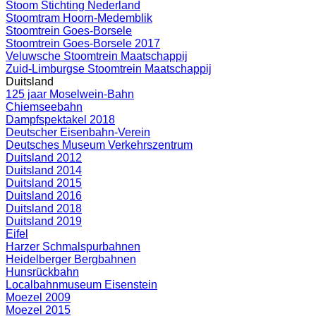
Stoom Stichting Nederland
Stoomtram Hoorn-Medemblik
Stoomtrein Goes-Borsele
Stoomtrein Goes-Borsele 2017
Veluwsche Stoomtrein Maatschappij
Zuid-Limburgse Stoomtrein Maatschappij
Duitsland
125 jaar Moselwein-Bahn
Chiemseebahn
Dampfspektakel 2018
Deutscher Eisenbahn-Verein
Deutsches Museum Verkehrszentrum
Duitsland 2012
Duitsland 2014
Duitsland 2015
Duitsland 2016
Duitsland 2018
Duitsland 2019
Eifel
Harzer Schmalspurbahnen
Heidelberger Bergbahnen
Hunsrückbahn
Localbahnmuseum Eisenstein
Moezel 2009
Moezel 2015