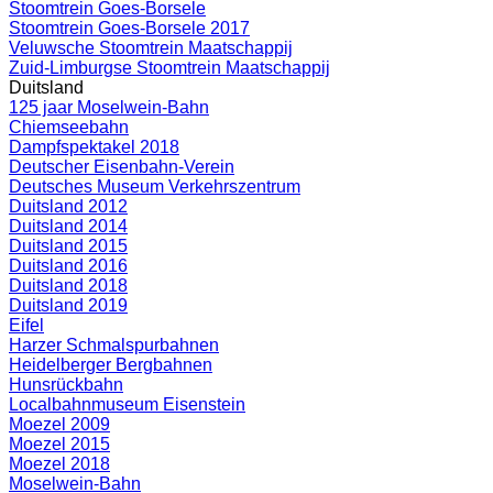
Stoomtrein Goes-Borsele
Stoomtrein Goes-Borsele 2017
Veluwsche Stoomtrein Maatschappij
Zuid-Limburgse Stoomtrein Maatschappij
Duitsland
125 jaar Moselwein-Bahn
Chiemseebahn
Dampfspektakel 2018
Deutscher Eisenbahn-Verein
Deutsches Museum Verkehrszentrum
Duitsland 2012
Duitsland 2014
Duitsland 2015
Duitsland 2016
Duitsland 2018
Duitsland 2019
Eifel
Harzer Schmalspurbahnen
Heidelberger Bergbahnen
Hunsrückbahn
Localbahnmuseum Eisenstein
Moezel 2009
Moezel 2015
Moezel 2018
Moselwein-Bahn