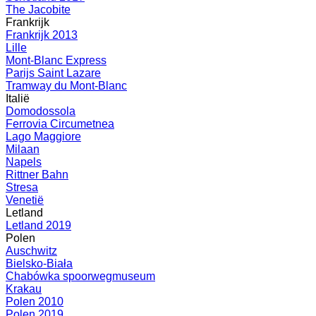
The Jacobite
Frankrijk
Frankrijk 2013
Lille
Mont-Blanc Express
Parijs Saint Lazare
Tramway du Mont-Blanc
Italië
Domodossola
Ferrovia Circumetnea
Lago Maggiore
Milaan
Napels
Rittner Bahn
Stresa
Venetië
Letland
Letland 2019
Polen
Auschwitz
Bielsko-Biała
Chabówka spoorwegmuseum
Krakau
Polen 2010
Polen 2019