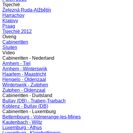
Tsjechië
Železná Ruda-Alžbětín
Harrachov
Klatovy
Praag
Tsjechië 2012
Overig
Cabineritten
Sluiten
Video
Cabineritten - Nederland
Arnhem - Tiel
Arnhem - Winterswijk
Haarlem - Maastricht
Hengelo - Oldenzaal
Winterswijk - Zutphen
Zutphen - Oldenzaal
Cabineritten - Duitsland
Bullay (DB) - Traben-Trarbach
Koblenz - Bullay (DB)
Cabineritten - Luxemburg
Bettembourg - Volmerange-les-Mines
Kautenbach - Wiltz
Luxemburg - Athus
Luxemburg - Kleinbettingen