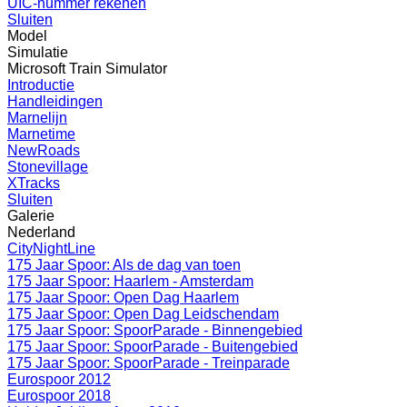
UIC-nummer rekenen
Sluiten
Model
Simulatie
Microsoft Train Simulator
Introductie
Handleidingen
Marnelijn
Marnetime
NewRoads
Stonevillage
XTracks
Sluiten
Galerie
Nederland
CityNightLine
175 Jaar Spoor: Als de dag van toen
175 Jaar Spoor: Haarlem - Amsterdam
175 Jaar Spoor: Open Dag Haarlem
175 Jaar Spoor: Open Dag Leidschendam
175 Jaar Spoor: SpoorParade - Binnengebied
175 Jaar Spoor: SpoorParade - Buitengebied
175 Jaar Spoor: SpoorParade - Treinparade
Eurospoor 2012
Eurospoor 2018