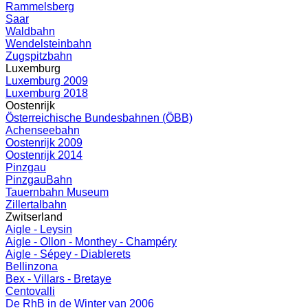
Rammelsberg
Saar
Waldbahn
Wendelsteinbahn
Zugspitzbahn
Luxemburg
Luxemburg 2009
Luxemburg 2018
Oostenrijk
Österreichische Bundesbahnen (ÖBB)
Achenseebahn
Oostenrijk 2009
Oostenrijk 2014
Pinzgau
PinzgauBahn
Tauernbahn Museum
Zillertalbahn
Zwitserland
Aigle - Leysin
Aigle - Ollon - Monthey - Champéry
Aigle - Sépey - Diablerets
Bellinzona
Bex - Villars - Bretaye
Centovalli
De RhB in de Winter van 2006