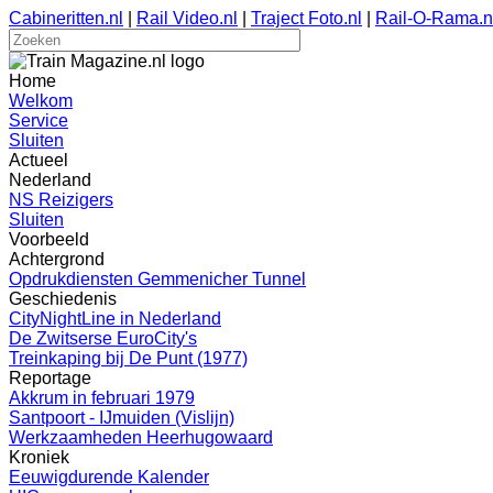
Cabineritten.nl
|
Rail Video.nl
|
Traject Foto.nl
|
Rail-O-Rama.n
Home
Welkom
Service
Sluiten
Actueel
Nederland
NS Reizigers
Sluiten
Voorbeeld
Achtergrond
Opdrukdiensten Gemmenicher Tunnel
Geschiedenis
CityNightLine in Nederland
De Zwitserse EuroCity's
Treinkaping bij De Punt (1977)
Reportage
Akkrum in februari 1979
Santpoort - IJmuiden (Vislijn)
Werkzaamheden Heerhugowaard
Kroniek
Eeuwigdurende Kalender