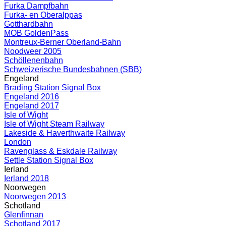
Furka Dampfbahn
Furka- en Oberalppas
Gotthardbahn
MOB GoldenPass
Montreux-Berner Oberland-Bahn
Noodweer 2005
Schöllenenbahn
Schweizerische Bundesbahnen (SBB)
Engeland
Brading Station Signal Box
Engeland 2016
Engeland 2017
Isle of Wight
Isle of Wight Steam Railway
Lakeside & Haverthwaite Railway
London
Ravenglass & Eskdale Railway
Settle Station Signal Box
Ierland
Ierland 2018
Noorwegen
Noorwegen 2013
Schotland
Glenfinnan
Schotland 2017