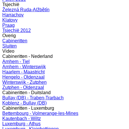
Tsjechië
Železná Ruda-Alžbětín
Harrachov
Klatovy
Praag
Tsjechië 2012
Overig
Cabineritten
Sluiten
Video
Cabineritten - Nederland
Arnhem - Tiel
Arnhem - Winterswijk
Haarlem - Maastricht
Hengelo - Oldenzaal
Winterswijk - Zutphen
Zutphen - Oldenzaal
Cabineritten - Duitsland
Bullay (DB) - Traben-Trarbach
Koblenz - Bullay (DB)
Cabineritten - Luxemburg
Bettembourg - Volmerange-les-Mines
Kautenbach - Wiltz
Luxemburg - Athus
Luxemburg - Kleinbettingen