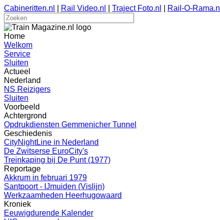
Cabineritten.nl
|
Rail Video.nl
|
Traject Foto.nl
|
Rail-O-Rama.n
Home
Welkom
Service
Sluiten
Actueel
Nederland
NS Reizigers
Sluiten
Voorbeeld
Achtergrond
Opdrukdiensten Gemmenicher Tunnel
Geschiedenis
CityNightLine in Nederland
De Zwitserse EuroCity's
Treinkaping bij De Punt (1977)
Reportage
Akkrum in februari 1979
Santpoort - IJmuiden (Vislijn)
Werkzaamheden Heerhugowaard
Kroniek
Eeuwigdurende Kalender