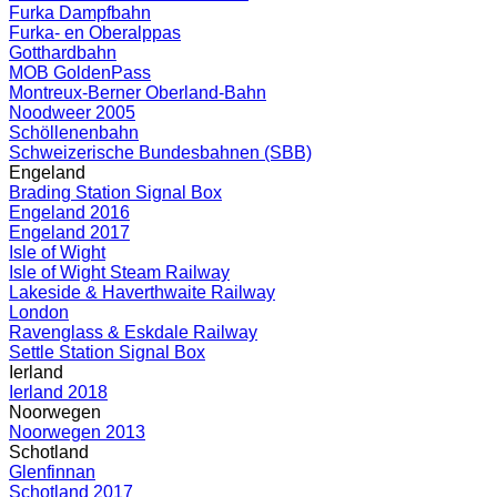
Furka Dampfbahn
Furka- en Oberalppas
Gotthardbahn
MOB GoldenPass
Montreux-Berner Oberland-Bahn
Noodweer 2005
Schöllenenbahn
Schweizerische Bundesbahnen (SBB)
Engeland
Brading Station Signal Box
Engeland 2016
Engeland 2017
Isle of Wight
Isle of Wight Steam Railway
Lakeside & Haverthwaite Railway
London
Ravenglass & Eskdale Railway
Settle Station Signal Box
Ierland
Ierland 2018
Noorwegen
Noorwegen 2013
Schotland
Glenfinnan
Schotland 2017