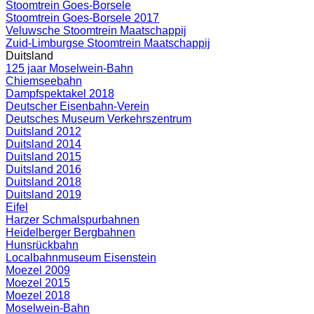
Stoomtrein Goes-Borsele
Stoomtrein Goes-Borsele 2017
Veluwsche Stoomtrein Maatschappij
Zuid-Limburgse Stoomtrein Maatschappij
Duitsland
125 jaar Moselwein-Bahn
Chiemseebahn
Dampfspektakel 2018
Deutscher Eisenbahn-Verein
Deutsches Museum Verkehrszentrum
Duitsland 2012
Duitsland 2014
Duitsland 2015
Duitsland 2016
Duitsland 2018
Duitsland 2019
Eifel
Harzer Schmalspurbahnen
Heidelberger Bergbahnen
Hunsrückbahn
Localbahnmuseum Eisenstein
Moezel 2009
Moezel 2015
Moezel 2018
Moselwein-Bahn