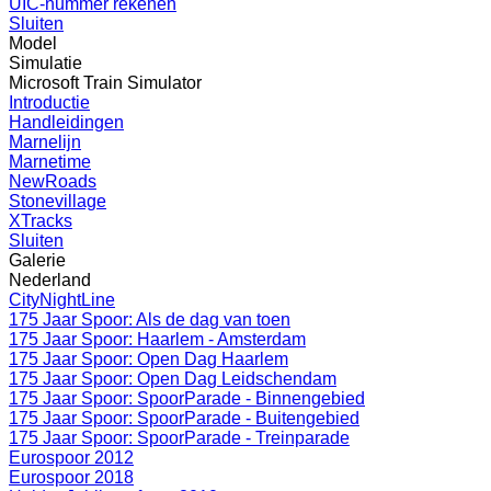
UIC-nummer rekenen
Sluiten
Model
Simulatie
Microsoft Train Simulator
Introductie
Handleidingen
Marnelijn
Marnetime
NewRoads
Stonevillage
XTracks
Sluiten
Galerie
Nederland
CityNightLine
175 Jaar Spoor: Als de dag van toen
175 Jaar Spoor: Haarlem - Amsterdam
175 Jaar Spoor: Open Dag Haarlem
175 Jaar Spoor: Open Dag Leidschendam
175 Jaar Spoor: SpoorParade - Binnengebied
175 Jaar Spoor: SpoorParade - Buitengebied
175 Jaar Spoor: SpoorParade - Treinparade
Eurospoor 2012
Eurospoor 2018