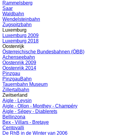
Rammelsberg
Saar
Waldbahn
Wendelsteinbahn
Zugspitzbahn
Luxemburg
Luxemburg 2009
Luxemburg 2018
Oostenrijk
Österreichische Bundesbahnen (ÖBB)
Achenseebahn
Oostenrijk 2009
Oostenrijk 2014
Pinzgau
PinzgauBahn
Tauernbahn Museum
Zillertalbahn
Zwitserland
Aigle - Leysin
Aigle - Ollon - Monthey - Champéry
Aigle - Sépey - Diablerets
Bellinzona
Bex - Villars - Bretaye
Centovalli
De RhB in de Winter van 2006