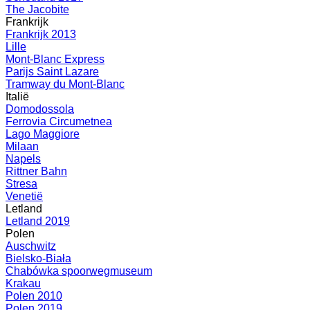
The Jacobite
Frankrijk
Frankrijk 2013
Lille
Mont-Blanc Express
Parijs Saint Lazare
Tramway du Mont-Blanc
Italië
Domodossola
Ferrovia Circumetnea
Lago Maggiore
Milaan
Napels
Rittner Bahn
Stresa
Venetië
Letland
Letland 2019
Polen
Auschwitz
Bielsko-Biała
Chabówka spoorwegmuseum
Krakau
Polen 2010
Polen 2019