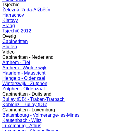
Tsjechië
Železná Ruda-Alžbětín
Harrachov
Klatovy
Praag
Tsjechië 2012
Overig
Cabineritten
Sluiten
Video
Cabineritten - Nederland
Arnhem - Tiel
Arnhem - Winterswijk
Haarlem - Maastricht
Hengelo - Oldenzaal
Winterswijk - Zutphen
Zutphen - Oldenzaal
Cabineritten - Duitsland
Bullay (DB) - Traben-Trarbach
Koblenz - Bullay (DB)
Cabineritten - Luxemburg
Bettembourg - Volmerange-les-Mines
Kautenbach - Wiltz
Luxemburg - Athus
Luxemburg - Kleinbettingen