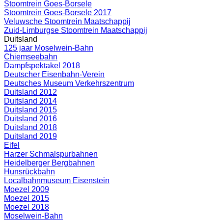
Stoomtrein Goes-Borsele
Stoomtrein Goes-Borsele 2017
Veluwsche Stoomtrein Maatschappij
Zuid-Limburgse Stoomtrein Maatschappij
Duitsland
125 jaar Moselwein-Bahn
Chiemseebahn
Dampfspektakel 2018
Deutscher Eisenbahn-Verein
Deutsches Museum Verkehrszentrum
Duitsland 2012
Duitsland 2014
Duitsland 2015
Duitsland 2016
Duitsland 2018
Duitsland 2019
Eifel
Harzer Schmalspurbahnen
Heidelberger Bergbahnen
Hunsrückbahn
Localbahnmuseum Eisenstein
Moezel 2009
Moezel 2015
Moezel 2018
Moselwein-Bahn