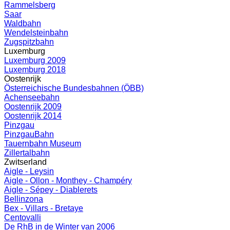
Rammelsberg
Saar
Waldbahn
Wendelsteinbahn
Zugspitzbahn
Luxemburg
Luxemburg 2009
Luxemburg 2018
Oostenrijk
Österreichische Bundesbahnen (ÖBB)
Achenseebahn
Oostenrijk 2009
Oostenrijk 2014
Pinzgau
PinzgauBahn
Tauernbahn Museum
Zillertalbahn
Zwitserland
Aigle - Leysin
Aigle - Ollon - Monthey - Champéry
Aigle - Sépey - Diablerets
Bellinzona
Bex - Villars - Bretaye
Centovalli
De RhB in de Winter van 2006