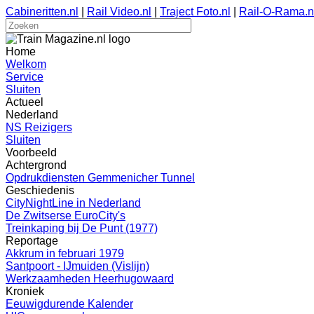
Cabineritten.nl
|
Rail Video.nl
|
Traject Foto.nl
|
Rail-O-Rama.n
Home
Welkom
Service
Sluiten
Actueel
Nederland
NS Reizigers
Sluiten
Voorbeeld
Achtergrond
Opdrukdiensten Gemmenicher Tunnel
Geschiedenis
CityNightLine in Nederland
De Zwitserse EuroCity's
Treinkaping bij De Punt (1977)
Reportage
Akkrum in februari 1979
Santpoort - IJmuiden (Vislijn)
Werkzaamheden Heerhugowaard
Kroniek
Eeuwigdurende Kalender