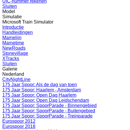
UIC-nummer rekenen
Sluiten
Model
Simulatie
Microsoft Train Simulator
Introductie
Handleidingen
Marnelijn
Marnetime
NewRoads
Stonevillage
XTracks
Sluiten
Galerie
Nederland
CityNightLine
175 Jaar Spoor: Als de dag van toen
175 Jaar Spoor: Haarlem - Amsterdam
175 Jaar Spoor: Open Dag Haarlem
175 Jaar Spoor: Open Dag Leidschendam
175 Jaar Spoor: SpoorParade - Binnengebied
175 Jaar Spoor: SpoorParade - Buitengebied
175 Jaar Spoor: SpoorParade - Treinparade
Eurospoor 2012
Eurospoor 2018