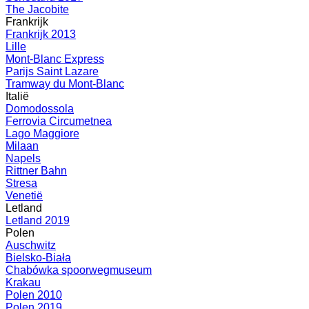
The Jacobite
Frankrijk
Frankrijk 2013
Lille
Mont-Blanc Express
Parijs Saint Lazare
Tramway du Mont-Blanc
Italië
Domodossola
Ferrovia Circumetnea
Lago Maggiore
Milaan
Napels
Rittner Bahn
Stresa
Venetië
Letland
Letland 2019
Polen
Auschwitz
Bielsko-Biała
Chabówka spoorwegmuseum
Krakau
Polen 2010
Polen 2019