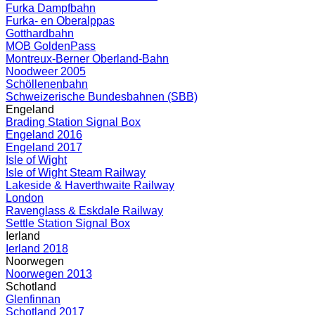
Furka Dampfbahn
Furka- en Oberalppas
Gotthardbahn
MOB GoldenPass
Montreux-Berner Oberland-Bahn
Noodweer 2005
Schöllenenbahn
Schweizerische Bundesbahnen (SBB)
Engeland
Brading Station Signal Box
Engeland 2016
Engeland 2017
Isle of Wight
Isle of Wight Steam Railway
Lakeside & Haverthwaite Railway
London
Ravenglass & Eskdale Railway
Settle Station Signal Box
Ierland
Ierland 2018
Noorwegen
Noorwegen 2013
Schotland
Glenfinnan
Schotland 2017