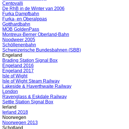
Centovalli
De RhB in de Winter van 2006
Furka Dampfbahn
Furka- en Oberalppas
Gotthardbahn
MOB GoldenPass
Montreux-Berner Oberland-Bahn
Noodweer 2005
Schöllenenbahn
Schweizerische Bundesbahnen (SBB)
Engeland
Brading Station Signal Box
Engeland 2016
Engeland 2017
Isle of Wight
Isle of Wight Steam Railway
Lakeside & Haverthwaite Railway
London
Ravenglass & Eskdale Railway
Settle Station Signal Box
Ierland
Ierland 2018
Noorwegen
Noorwegen 2013
Schotland