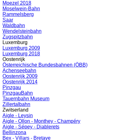
Moezel 2018
Moselwein-Bahn
Rammelsberg
Saar
Waldbahn
Wendelsteinbahn
Zugspitzbahn
Luxemburg
Luxemburg 2009
Luxemburg 2018
Oostenrijk
Österreichische Bundesbahnen (ÖBB)
Achenseebahn
Oostenrijk 2009
Oostenrijk 2014
Pinzgau
PinzgauBahn
Tauernbahn Museum
Zillertalbahn
Zwitserland
Aigle - Leysin
Aigle - Ollon - Monthey - Champéry
Aigle - Sépey - Diablerets
Bellinzona
Bex - Villars - Bretaye