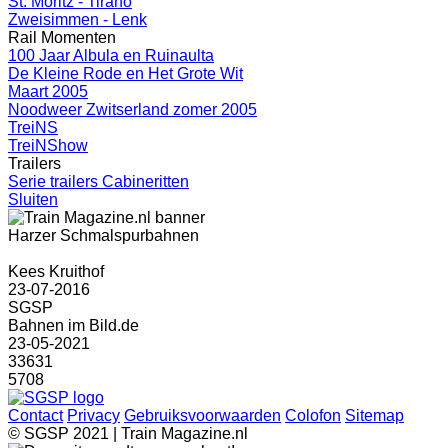
St. Moritz - Tirano
Zweisimmen - Lenk
Rail Momenten
100 Jaar Albula en Ruinaulta
De Kleine Rode en Het Grote Wit
Maart 2005
Noodweer Zwitserland zomer 2005
TreiNS
TreiNShow
Trailers
Serie trailers Cabineritten
Sluiten
Harzer Schmalspurbahnen
Kees Kruithof
23-07-2016
SGSP
Bahnen im Bild.de
23-05-2021
33631
5708
Contact
Privacy
Gebruiksvoorwaarden
Colofon
Sitemap
© SGSP 2021 | Train Magazine.nl