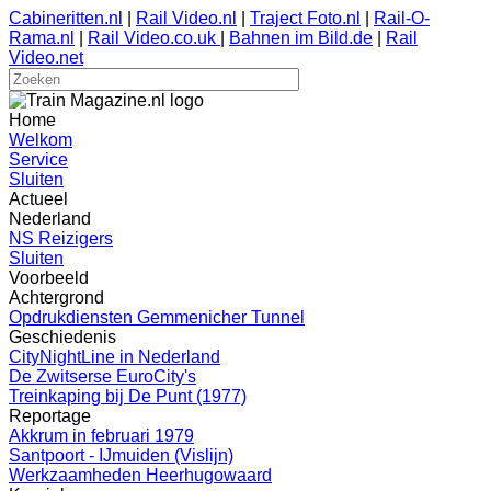
Cabineritten.nl
|
Rail Video.nl
|
Traject Foto.nl
|
Rail-O-
Rama.nl
|
Rail Video.co.uk
|
Bahnen im Bild.de
|
Rail
Video.net
Home
Welkom
Service
Sluiten
Actueel
Nederland
NS Reizigers
Sluiten
Voorbeeld
Achtergrond
Opdrukdiensten Gemmenicher Tunnel
Geschiedenis
CityNightLine in Nederland
De Zwitserse EuroCity's
Treinkaping bij De Punt (1977)
Reportage
Akkrum in februari 1979
Santpoort - IJmuiden (Vislijn)
Werkzaamheden Heerhugowaard