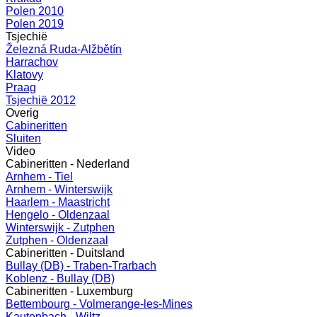
Polen 2010
Polen 2019
Tsjechië
Železná Ruda-Alžbětín
Harrachov
Klatovy
Praag
Tsjechië 2012
Overig
Cabineritten
Sluiten
Video
Cabineritten - Nederland
Arnhem - Tiel
Arnhem - Winterswijk
Haarlem - Maastricht
Hengelo - Oldenzaal
Winterswijk - Zutphen
Zutphen - Oldenzaal
Cabineritten - Duitsland
Bullay (DB) - Traben-Trarbach
Koblenz - Bullay (DB)
Cabineritten - Luxemburg
Bettembourg - Volmerange-les-Mines
Kautenbach - Wiltz