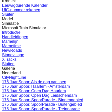
Kroniek
Eeuwigdurende Kalender
UIC-nummer rekenen
Sluiten
Model
Simulatie
Microsoft Train Simulator
Introductie
Handleidingen
Marnelijn
Marnetime
NewRoads
Stonevillage
XTracks
Sluiten
Galerie
Nederland
CityNightLine
175 Jaar Spoor: Als de dag van toen
175 Jaar Spoor: Haarlem - Amsterdam
175 Jaar Spoor: Open Dag Haarlem
175 Jaar Spoor: Open Dag Leidschendam
175 Jaar Spoor: SpoorParade - Binnengebied
175 Jaar Spoor: SpoorParade - Buitengebied
175 Jaar Spoor: SpoorParade - Treinparade