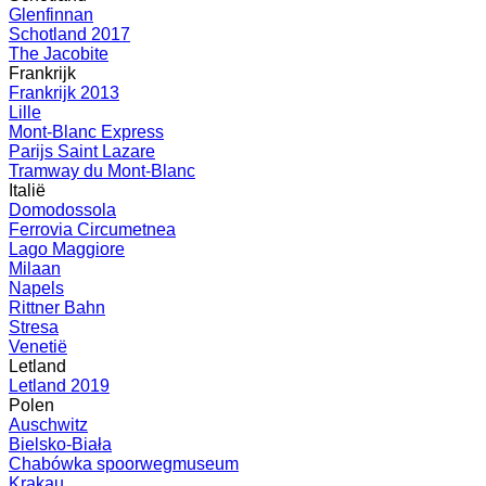
Glenfinnan
Schotland 2017
The Jacobite
Frankrijk
Frankrijk 2013
Lille
Mont-Blanc Express
Parijs Saint Lazare
Tramway du Mont-Blanc
Italië
Domodossola
Ferrovia Circumetnea
Lago Maggiore
Milaan
Napels
Rittner Bahn
Stresa
Venetië
Letland
Letland 2019
Polen
Auschwitz
Bielsko-Biała
Chabówka spoorwegmuseum
Krakau