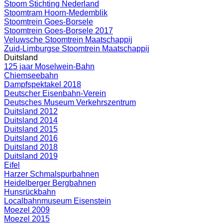
Stoom Stichting Nederland
Stoomtram Hoorn-Medemblik
Stoomtrein Goes-Borsele
Stoomtrein Goes-Borsele 2017
Veluwsche Stoomtrein Maatschappij
Zuid-Limburgse Stoomtrein Maatschappij
Duitsland
125 jaar Moselwein-Bahn
Chiemseebahn
Dampfspektakel 2018
Deutscher Eisenbahn-Verein
Deutsches Museum Verkehrszentrum
Duitsland 2012
Duitsland 2014
Duitsland 2015
Duitsland 2016
Duitsland 2018
Duitsland 2019
Eifel
Harzer Schmalspurbahnen
Heidelberger Bergbahnen
Hunsrückbahn
Localbahnmuseum Eisenstein
Moezel 2009
Moezel 2015