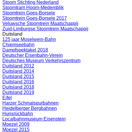
Stoom Stichting Nederland
Stoomtram Hoorn-Medemblik
Stoomtrein Goes-Borsele
Stoomtrein Goes-Borsele 2017
Veluwsche Stoomtrein Maatschappij
Zuid-Limburgse Stoomtrein Maatschappij
Duitsland
125 jaar Moselwein-Bahn
Chiemseebahn
Dampfspektakel 2018
Deutscher Eisenbahn-Verein
Deutsches Museum Verkehrszentrum
Duitsland 2012
Duitsland 2014
Duitsland 2015
Duitsland 2016
Duitsland 2018
Duitsland 2019
Eifel
Harzer Schmalspurbahnen
Heidelberger Bergbahnen
Hunsrückbahn
Localbahnmuseum Eisenstein
Moezel 2009
Moezel 2015