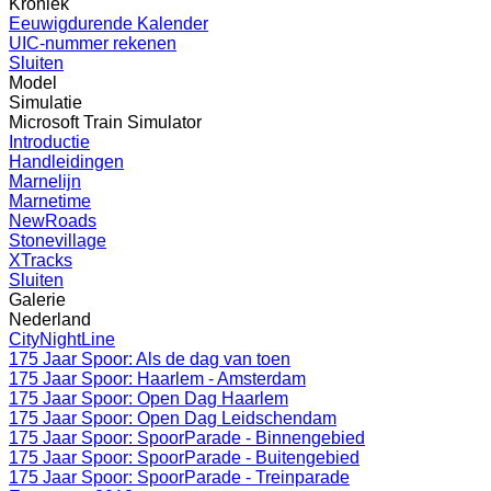
Kroniek
Eeuwigdurende Kalender
UIC-nummer rekenen
Sluiten
Model
Simulatie
Microsoft Train Simulator
Introductie
Handleidingen
Marnelijn
Marnetime
NewRoads
Stonevillage
XTracks
Sluiten
Galerie
Nederland
CityNightLine
175 Jaar Spoor: Als de dag van toen
175 Jaar Spoor: Haarlem - Amsterdam
175 Jaar Spoor: Open Dag Haarlem
175 Jaar Spoor: Open Dag Leidschendam
175 Jaar Spoor: SpoorParade - Binnengebied
175 Jaar Spoor: SpoorParade - Buitengebied
175 Jaar Spoor: SpoorParade - Treinparade