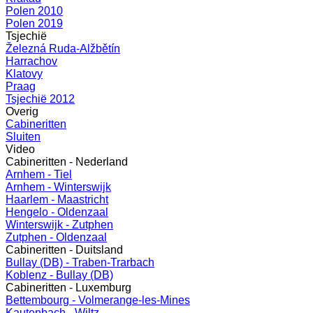
Polen 2010
Polen 2019
Tsjechië
Železná Ruda-Alžbětín
Harrachov
Klatovy
Praag
Tsjechië 2012
Overig
Cabineritten
Sluiten
Video
Cabineritten - Nederland
Arnhem - Tiel
Arnhem - Winterswijk
Haarlem - Maastricht
Hengelo - Oldenzaal
Winterswijk - Zutphen
Zutphen - Oldenzaal
Cabineritten - Duitsland
Bullay (DB) - Traben-Trarbach
Koblenz - Bullay (DB)
Cabineritten - Luxemburg
Bettembourg - Volmerange-les-Mines
Kautenbach - Wiltz