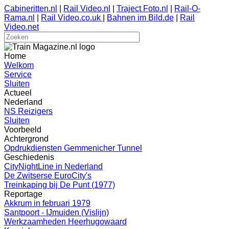
Cabineritten.nl
|
Rail Video.nl
|
Traject Foto.nl
|
Rail-O-
Rama.nl
|
Rail Video.co.uk
|
Bahnen im Bild.de
|
Rail
Video.net
Home
Welkom
Service
Sluiten
Actueel
Nederland
NS Reizigers
Sluiten
Voorbeeld
Achtergrond
Opdrukdiensten Gemmenicher Tunnel
Geschiedenis
CityNightLine in Nederland
De Zwitserse EuroCity's
Treinkaping bij De Punt (1977)
Reportage
Akkrum in februari 1979
Santpoort - IJmuiden (Vislijn)
Werkzaamheden Heerhugowaard