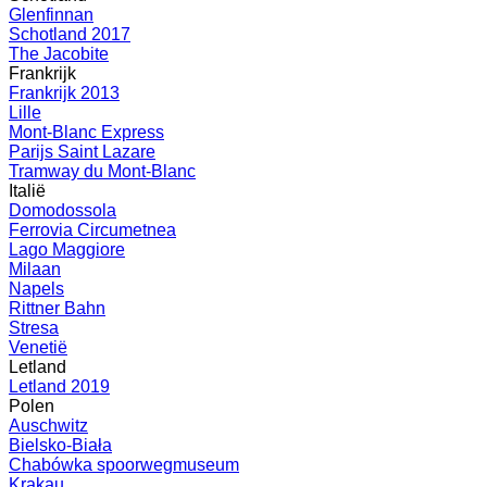
Glenfinnan
Schotland 2017
The Jacobite
Frankrijk
Frankrijk 2013
Lille
Mont-Blanc Express
Parijs Saint Lazare
Tramway du Mont-Blanc
Italië
Domodossola
Ferrovia Circumetnea
Lago Maggiore
Milaan
Napels
Rittner Bahn
Stresa
Venetië
Letland
Letland 2019
Polen
Auschwitz
Bielsko-Biała
Chabówka spoorwegmuseum
Krakau