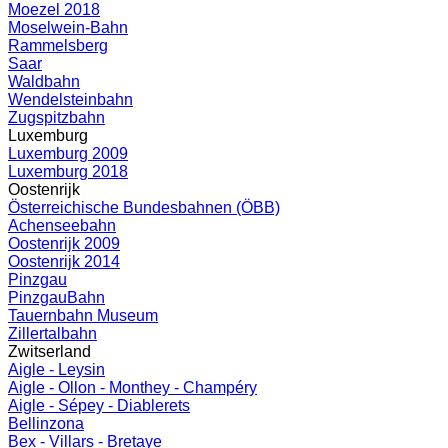
Moezel 2018
Moselwein-Bahn
Rammelsberg
Saar
Waldbahn
Wendelsteinbahn
Zugspitzbahn
Luxemburg
Luxemburg 2009
Luxemburg 2018
Oostenrijk
Österreichische Bundesbahnen (ÖBB)
Achenseebahn
Oostenrijk 2009
Oostenrijk 2014
Pinzgau
PinzgauBahn
Tauernbahn Museum
Zillertalbahn
Zwitserland
Aigle - Leysin
Aigle - Ollon - Monthey - Champéry
Aigle - Sépey - Diablerets
Bellinzona
Bex - Villars - Bretaye