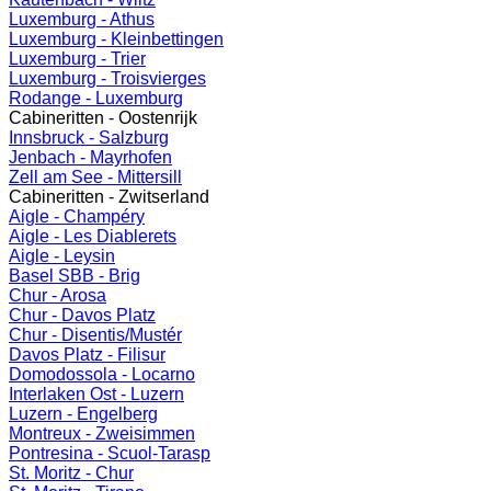
Luxemburg - Athus
Luxemburg - Kleinbettingen
Luxemburg - Trier
Luxemburg - Troisvierges
Rodange - Luxemburg
Cabineritten - Oostenrijk
Innsbruck - Salzburg
Jenbach - Mayrhofen
Zell am See - Mittersill
Cabineritten - Zwitserland
Aigle - Champéry
Aigle - Les Diablerets
Aigle - Leysin
Basel SBB - Brig
Chur - Arosa
Chur - Davos Platz
Chur - Disentis/Mustér
Davos Platz - Filisur
Domodossola - Locarno
Interlaken Ost - Luzern
Luzern - Engelberg
Montreux - Zweisimmen
Pontresina - Scuol-Tarasp
St. Moritz - Chur