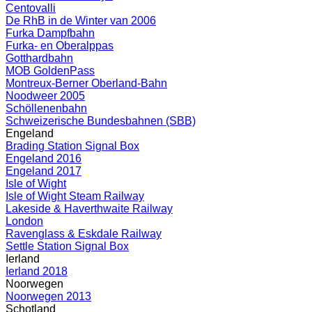
Centovalli
De RhB in de Winter van 2006
Furka Dampfbahn
Furka- en Oberalppas
Gotthardbahn
MOB GoldenPass
Montreux-Berner Oberland-Bahn
Noodweer 2005
Schöllenenbahn
Schweizerische Bundesbahnen (SBB)
Engeland
Brading Station Signal Box
Engeland 2016
Engeland 2017
Isle of Wight
Isle of Wight Steam Railway
Lakeside & Haverthwaite Railway
London
Ravenglass & Eskdale Railway
Settle Station Signal Box
Ierland
Ierland 2018
Noorwegen
Noorwegen 2013
Schotland