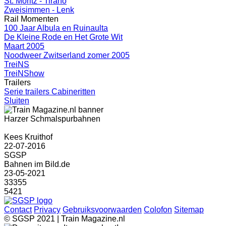
St. Moritz - Tirano
Zweisimmen - Lenk
Rail Momenten
100 Jaar Albula en Ruinaulta
De Kleine Rode en Het Grote Wit
Maart 2005
Noodweer Zwitserland zomer 2005
TreiNS
TreiNShow
Trailers
Serie trailers Cabineritten
Sluiten
Harzer Schmalspurbahnen
Kees Kruithof
22-07-2016
SGSP
Bahnen im Bild.de
23-05-2021
33355
5421
Contact
Privacy
Gebruiksvoorwaarden
Colofon
Sitemap
© SGSP 2021 | Train Magazine.nl