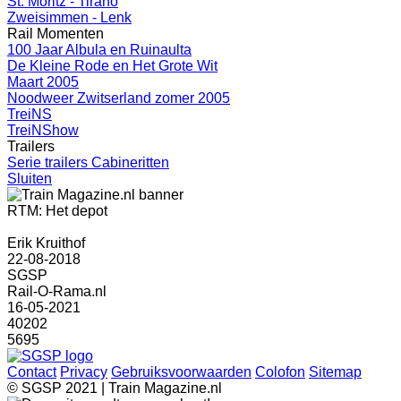
St. Moritz - Tirano
Zweisimmen - Lenk
Rail Momenten
100 Jaar Albula en Ruinaulta
De Kleine Rode en Het Grote Wit
Maart 2005
Noodweer Zwitserland zomer 2005
TreiNS
TreiNShow
Trailers
Serie trailers Cabineritten
Sluiten
RTM: Het depot
Erik Kruithof
22-08-2018
SGSP
Rail-O-Rama.nl
16-05-2021
40202
5695
Contact
Privacy
Gebruiksvoorwaarden
Colofon
Sitemap
© SGSP 2021 | Train Magazine.nl