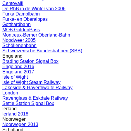
Centovalli
De RhB in de Winter van 2006
Furka Dampfbahn
Furka- en Oberalppas
Gotthardbahn
MOB GoldenPass
Montreux-Berner Oberland-Bahn
Noodweer 2005
Schöllenenbahn
Schweizerische Bundesbahnen (SBB)
Engeland
Brading Station Signal Box
Engeland 2016
Engeland 2017
Isle of Wight
Isle of Wight Steam Railway
Lakeside & Haverthwaite Railway
London
Ravenglass & Eskdale Railway
Settle Station Signal Box
Ierland
Ierland 2018
Noorwegen
Noorwegen 2013
Schotland