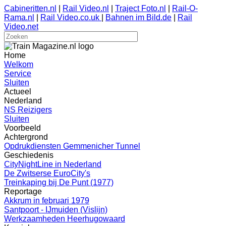
Cabineritten.nl
|
Rail Video.nl
|
Traject Foto.nl
|
Rail-O-
Rama.nl
|
Rail Video.co.uk
|
Bahnen im Bild.de
|
Rail
Video.net
Home
Welkom
Service
Sluiten
Actueel
Nederland
NS Reizigers
Sluiten
Voorbeeld
Achtergrond
Opdrukdiensten Gemmenicher Tunnel
Geschiedenis
CityNightLine in Nederland
De Zwitserse EuroCity's
Treinkaping bij De Punt (1977)
Reportage
Akkrum in februari 1979
Santpoort - IJmuiden (Vislijn)
Werkzaamheden Heerhugowaard