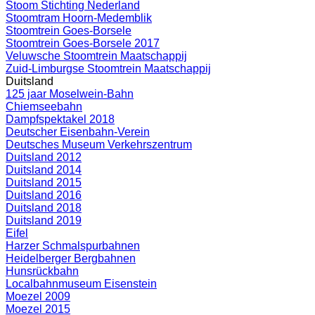
Stoom Stichting Nederland
Stoomtram Hoorn-Medemblik
Stoomtrein Goes-Borsele
Stoomtrein Goes-Borsele 2017
Veluwsche Stoomtrein Maatschappij
Zuid-Limburgse Stoomtrein Maatschappij
Duitsland
125 jaar Moselwein-Bahn
Chiemseebahn
Dampfspektakel 2018
Deutscher Eisenbahn-Verein
Deutsches Museum Verkehrszentrum
Duitsland 2012
Duitsland 2014
Duitsland 2015
Duitsland 2016
Duitsland 2018
Duitsland 2019
Eifel
Harzer Schmalspurbahnen
Heidelberger Bergbahnen
Hunsrückbahn
Localbahnmuseum Eisenstein
Moezel 2009
Moezel 2015