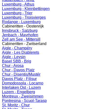
Luxemburg - Athus
Luxemburg - Kleinbettingen
Luxemburg - Trier
Luxemburg - Troisvierges
Rodange - Luxemburg
Cabineritten - Oostenrijk
Innsbruck - Salzburg
Jenbach - Mayrhofen
Zell am See - Mittersill
Cabineritten - Zwitserland
Aigle - Champéry
Aigle - Les Diablerets
Aigle - Leysin
Basel SBB - Brig
Chur - Arosa
Chur - Davos Platz
Chur - Disentis/Mustér
Davos Platz - Filisur
Domodossola - Locarno
Interlaken Ost - Luzern
Luzern - Engelberg
Montreux - Zweisimmen
Pontresina - Scuol-Tarasp
St. Moritz - Chur