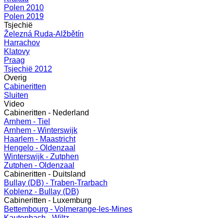
Polen 2010
Polen 2019
Tsjechië
Železná Ruda-Alžbětín
Harrachov
Klatovy
Praag
Tsjechië 2012
Overig
Cabineritten
Sluiten
Video
Cabineritten - Nederland
Arnhem - Tiel
Arnhem - Winterswijk
Haarlem - Maastricht
Hengelo - Oldenzaal
Winterswijk - Zutphen
Zutphen - Oldenzaal
Cabineritten - Duitsland
Bullay (DB) - Traben-Trarbach
Koblenz - Bullay (DB)
Cabineritten - Luxemburg
Bettembourg - Volmerange-les-Mines
Kautenbach - Wiltz