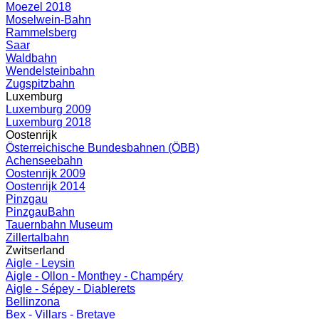
Moezel 2018
Moselwein-Bahn
Rammelsberg
Saar
Waldbahn
Wendelsteinbahn
Zugspitzbahn
Luxemburg
Luxemburg 2009
Luxemburg 2018
Oostenrijk
Österreichische Bundesbahnen (ÖBB)
Achenseebahn
Oostenrijk 2009
Oostenrijk 2014
Pinzgau
PinzgauBahn
Tauernbahn Museum
Zillertalbahn
Zwitserland
Aigle - Leysin
Aigle - Ollon - Monthey - Champéry
Aigle - Sépey - Diablerets
Bellinzona
Bex - Villars - Bretaye