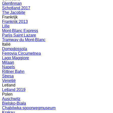
Glenfinnan
Schotland 2017
The Jacobite
Frankrijk
Frankrijk 2013
Lille
Mont-Blanc Express
Parijs Saint Lazare
Tramway du Mont-Blanc
Italië
Domodossola
Ferrovia Circumetnea
Lago Maggiore
Milaan
Napels
Rittner Bahn
Stresa
Venetië
Letland
Letland 2019
Polen
Auschwitz
Bielsko-Biała
Chabówka spoorwegmuseum
Krakau