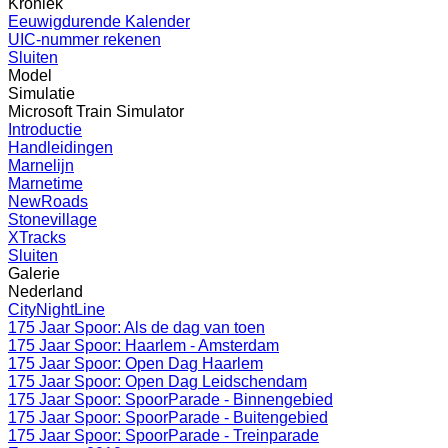
Kroniek
Eeuwigdurende Kalender
UIC-nummer rekenen
Sluiten
Model
Simulatie
Microsoft Train Simulator
Introductie
Handleidingen
Marnelijn
Marnetime
NewRoads
Stonevillage
XTracks
Sluiten
Galerie
Nederland
CityNightLine
175 Jaar Spoor: Als de dag van toen
175 Jaar Spoor: Haarlem - Amsterdam
175 Jaar Spoor: Open Dag Haarlem
175 Jaar Spoor: Open Dag Leidschendam
175 Jaar Spoor: SpoorParade - Binnengebied
175 Jaar Spoor: SpoorParade - Buitengebied
175 Jaar Spoor: SpoorParade - Treinparade