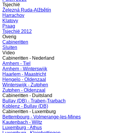
Tsjechië
Železná Ruda-Alžbětín
Harrachov
Klatovy
Praag
Tsjechië 2012
Overig
Cabineritten
Sluiten
Video
Cabineritten - Nederland
Arnhem - Tiel
Arnhem - Winterswijk
Haarlem - Maastricht
Hengelo - Oldenzaal
Winterswijk - Zutphen
Zutphen - Oldenzaal
Cabineritten - Duitsland
Bullay (DB) - Traben-Trarbach
Koblenz - Bullay (DB)
Cabineritten - Luxemburg
Bettembourg - Volmerange-les-Mines
Kautenbach - Wiltz
Luxemburg - Athus
Luxemburg - Kleinbettingen