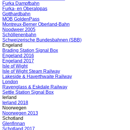
Furka Dampfbahn
Furka- en Oberalppas
Gotthardbahn
MOB GoldenPass
Montreux-Berner Oberland-Bahn
Noodweer 2005
Schöllenenbahn
Schweizerische Bundesbahnen (SBB)
Engeland
Brading Station Signal Box
Engeland 2016
Engeland 2017
Isle of Wight
Isle of Wight Steam Railway
Lakeside & Haverthwaite Railway
London
Ravenglass & Eskdale Railway
Settle Station Signal Box
Ierland
Ierland 2018
Noorwegen
Noorwegen 2013
Schotland
Glenfinnan
Schotland 2017