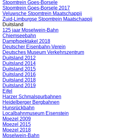
Stoomtrein Goes-Borsele
Stoomtrein Goes-Borsele 2017
Veluwsche Stoomtrein Maatschappij
Zuid-Limburgse Stoomtrein Maatschappij
Duitsland
125 jaar Moselwein-Bahn
Chiemseebahn
Dampfspektakel 2018
Deutscher Eisenbahn-Verein
Deutsches Museum Verkehrszentrum
Duitsland 2012
Duitsland 2014
Duitsland 2015
Duitsland 2016
Duitsland 2018
Duitsland 2019
Eifel
Harzer Schmalspurbahnen
Heidelberger Bergbahnen
Hunsrückbahn
Localbahnmuseum Eisenstein
Moezel 2009
Moezel 2015
Moezel 2018
Moselwein-Bahn