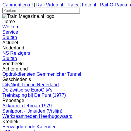
Cabineritten.nl
|
Rail Video.nl
|
Traject Foto.nl
|
Rail-O-Rama.n
Home
Welkom
Service
Sluiten
Actueel
Nederland
NS Reizigers
Sluiten
Voorbeeld
Achtergrond
Opdrukdiensten Gemmenicher Tunnel
Geschiedenis
CityNightLine in Nederland
De Zwitserse EuroCity's
Treinkaping bij De Punt (1977)
Reportage
Akkrum in februari 1979
Santpoort - IJmuiden (Vislijn)
Werkzaamheden Heerhugowaard
Kroniek
Eeuwigdurende Kalender