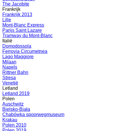
The Jacobite
Frankrijk
Frankrijk 2013
Lille
Mont-Blanc Express
Parijs Saint Lazare
Tramway du Mont-Blanc
Italië
Domodossola
Ferrovia Circumetnea
Lago Maggiore
Milaan
Napels
Rittner Bahn
Stresa
Venetië
Letland
Letland 2019
Polen
Auschwitz
Bielsko-Biała
Chabówka spoorwegmuseum
Krakau
Polen 2010
Polen 2019