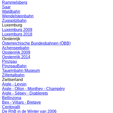
Rammelsberg
Saar
Waldbahn
Wendelsteinbahn
Zugspitzbahn
Luxemburg
Luxemburg 2009
Luxemburg 2018
Oostenrijk
Österreichische Bundesbahnen (ÖBB)
Achenseebahn
Oostenrijk 2009
Oostenrijk 2014
Pinzgau
PinzgauBahn
Tauernbahn Museum
Zillertalbahn
Zwitserland
Aigle - Leysin
Aigle - Ollon - Monthey - Champéry
Aigle - Sépey - Diablerets
Bellinzona
Bex - Villars - Bretaye
Centovalli
De RhB in de Winter van 2006