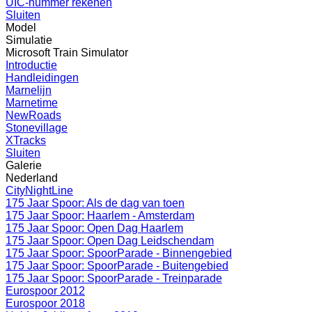
UIC-nummer rekenen
Sluiten
Model
Simulatie
Microsoft Train Simulator
Introductie
Handleidingen
Marnelijn
Marnetime
NewRoads
Stonevillage
XTracks
Sluiten
Galerie
Nederland
CityNightLine
175 Jaar Spoor: Als de dag van toen
175 Jaar Spoor: Haarlem - Amsterdam
175 Jaar Spoor: Open Dag Haarlem
175 Jaar Spoor: Open Dag Leidschendam
175 Jaar Spoor: SpoorParade - Binnengebied
175 Jaar Spoor: SpoorParade - Buitengebied
175 Jaar Spoor: SpoorParade - Treinparade
Eurospoor 2012
Eurospoor 2018