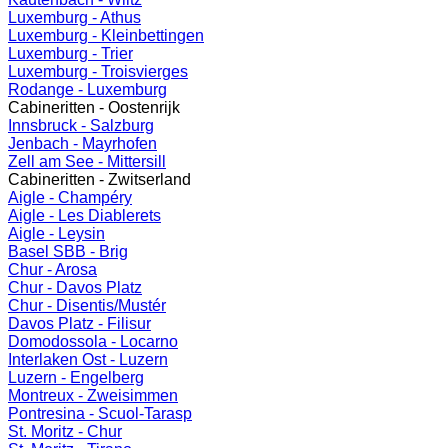
Luxemburg - Athus
Luxemburg - Kleinbettingen
Luxemburg - Trier
Luxemburg - Troisvierges
Rodange - Luxemburg
Cabineritten - Oostenrijk
Innsbruck - Salzburg
Jenbach - Mayrhofen
Zell am See - Mittersill
Cabineritten - Zwitserland
Aigle - Champéry
Aigle - Les Diablerets
Aigle - Leysin
Basel SBB - Brig
Chur - Arosa
Chur - Davos Platz
Chur - Disentis/Mustér
Davos Platz - Filisur
Domodossola - Locarno
Interlaken Ost - Luzern
Luzern - Engelberg
Montreux - Zweisimmen
Pontresina - Scuol-Tarasp
St. Moritz - Chur