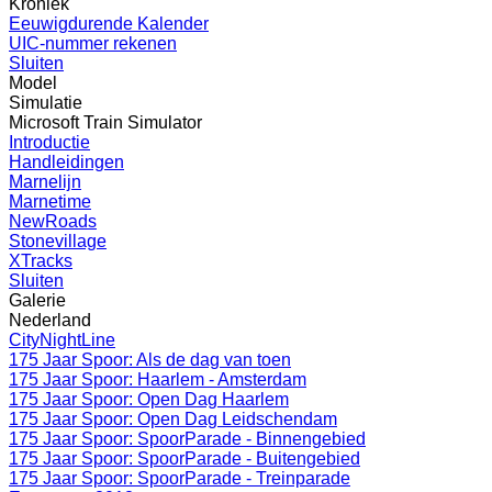
Kroniek
Eeuwigdurende Kalender
UIC-nummer rekenen
Sluiten
Model
Simulatie
Microsoft Train Simulator
Introductie
Handleidingen
Marnelijn
Marnetime
NewRoads
Stonevillage
XTracks
Sluiten
Galerie
Nederland
CityNightLine
175 Jaar Spoor: Als de dag van toen
175 Jaar Spoor: Haarlem - Amsterdam
175 Jaar Spoor: Open Dag Haarlem
175 Jaar Spoor: Open Dag Leidschendam
175 Jaar Spoor: SpoorParade - Binnengebied
175 Jaar Spoor: SpoorParade - Buitengebied
175 Jaar Spoor: SpoorParade - Treinparade