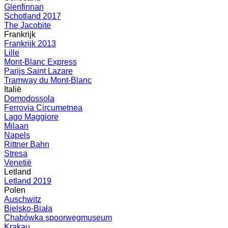
Glenfinnan
Schotland 2017
The Jacobite
Frankrijk
Frankrijk 2013
Lille
Mont-Blanc Express
Parijs Saint Lazare
Tramway du Mont-Blanc
Italië
Domodossola
Ferrovia Circumetnea
Lago Maggiore
Milaan
Napels
Rittner Bahn
Stresa
Venetië
Letland
Letland 2019
Polen
Auschwitz
Bielsko-Biała
Chabówka spoorwegmuseum
Krakau