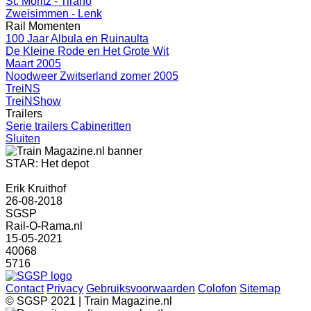
St. Moritz - Tirano
Zweisimmen - Lenk
Rail Momenten
100 Jaar Albula en Ruinaulta
De Kleine Rode en Het Grote Wit
Maart 2005
Noodweer Zwitserland zomer 2005
TreiNS
TreiNShow
Trailers
Serie trailers Cabineritten
Sluiten
STAR: Het depot
Erik Kruithof
26-08-2018
SGSP
Rail-O-Rama.nl
15-05-2021
40068
5716
Contact
Privacy
Gebruiksvoorwaarden
Colofon
Sitemap
© SGSP 2021 | Train Magazine.nl