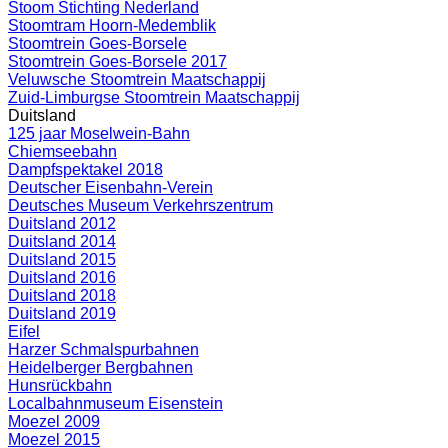
Stoom Stichting Nederland
Stoomtram Hoorn-Medemblik
Stoomtrein Goes-Borsele
Stoomtrein Goes-Borsele 2017
Veluwsche Stoomtrein Maatschappij
Zuid-Limburgse Stoomtrein Maatschappij
Duitsland
125 jaar Moselwein-Bahn
Chiemseebahn
Dampfspektakel 2018
Deutscher Eisenbahn-Verein
Deutsches Museum Verkehrszentrum
Duitsland 2012
Duitsland 2014
Duitsland 2015
Duitsland 2016
Duitsland 2018
Duitsland 2019
Eifel
Harzer Schmalspurbahnen
Heidelberger Bergbahnen
Hunsrückbahn
Localbahnmuseum Eisenstein
Moezel 2009
Moezel 2015