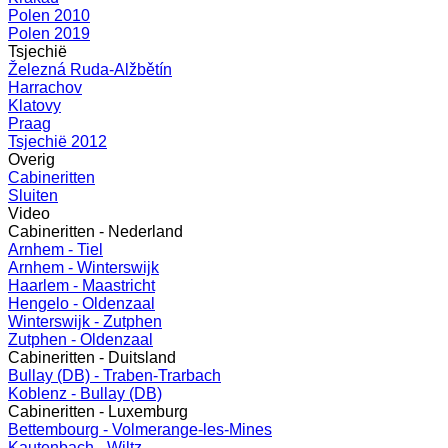
Polen 2010
Polen 2019
Tsjechië
Železná Ruda-Alžbětín
Harrachov
Klatovy
Praag
Tsjechië 2012
Overig
Cabineritten
Sluiten
Video
Cabineritten - Nederland
Arnhem - Tiel
Arnhem - Winterswijk
Haarlem - Maastricht
Hengelo - Oldenzaal
Winterswijk - Zutphen
Zutphen - Oldenzaal
Cabineritten - Duitsland
Bullay (DB) - Traben-Trarbach
Koblenz - Bullay (DB)
Cabineritten - Luxemburg
Bettembourg - Volmerange-les-Mines
Kautenbach - Wiltz