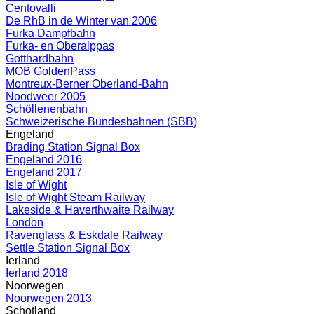
Centovalli
De RhB in de Winter van 2006
Furka Dampfbahn
Furka- en Oberalppas
Gotthardbahn
MOB GoldenPass
Montreux-Berner Oberland-Bahn
Noodweer 2005
Schöllenenbahn
Schweizerische Bundesbahnen (SBB)
Engeland
Brading Station Signal Box
Engeland 2016
Engeland 2017
Isle of Wight
Isle of Wight Steam Railway
Lakeside & Haverthwaite Railway
London
Ravenglass & Eskdale Railway
Settle Station Signal Box
Ierland
Ierland 2018
Noorwegen
Noorwegen 2013
Schotland