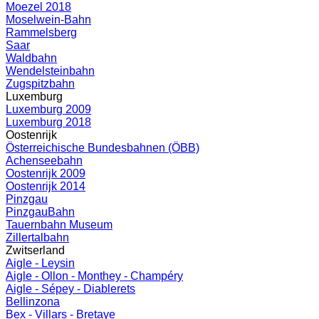
Moezel 2018
Moselwein-Bahn
Rammelsberg
Saar
Waldbahn
Wendelsteinbahn
Zugspitzbahn
Luxemburg
Luxemburg 2009
Luxemburg 2018
Oostenrijk
Österreichische Bundesbahnen (ÖBB)
Achenseebahn
Oostenrijk 2009
Oostenrijk 2014
Pinzgau
PinzgauBahn
Tauernbahn Museum
Zillertalbahn
Zwitserland
Aigle - Leysin
Aigle - Ollon - Monthey - Champéry
Aigle - Sépey - Diablerets
Bellinzona
Bex - Villars - Bretaye