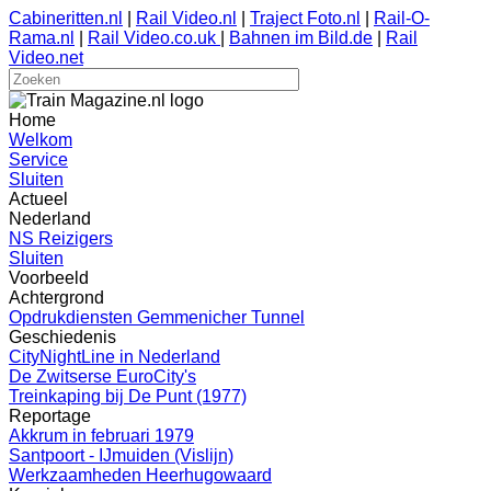
Cabineritten.nl
|
Rail Video.nl
|
Traject Foto.nl
|
Rail-O-
Rama.nl
|
Rail Video.co.uk
|
Bahnen im Bild.de
|
Rail
Video.net
Home
Welkom
Service
Sluiten
Actueel
Nederland
NS Reizigers
Sluiten
Voorbeeld
Achtergrond
Opdrukdiensten Gemmenicher Tunnel
Geschiedenis
CityNightLine in Nederland
De Zwitserse EuroCity's
Treinkaping bij De Punt (1977)
Reportage
Akkrum in februari 1979
Santpoort - IJmuiden (Vislijn)
Werkzaamheden Heerhugowaard