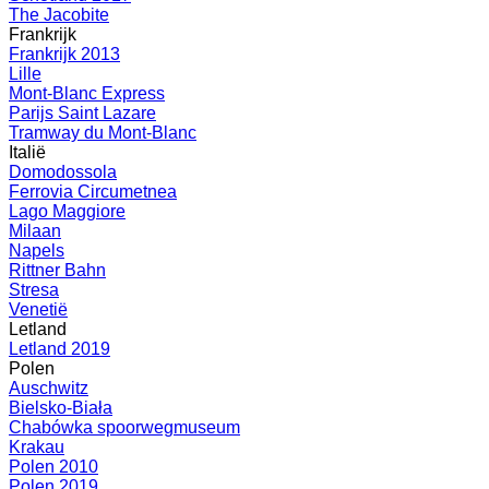
The Jacobite
Frankrijk
Frankrijk 2013
Lille
Mont-Blanc Express
Parijs Saint Lazare
Tramway du Mont-Blanc
Italië
Domodossola
Ferrovia Circumetnea
Lago Maggiore
Milaan
Napels
Rittner Bahn
Stresa
Venetië
Letland
Letland 2019
Polen
Auschwitz
Bielsko-Biała
Chabówka spoorwegmuseum
Krakau
Polen 2010
Polen 2019