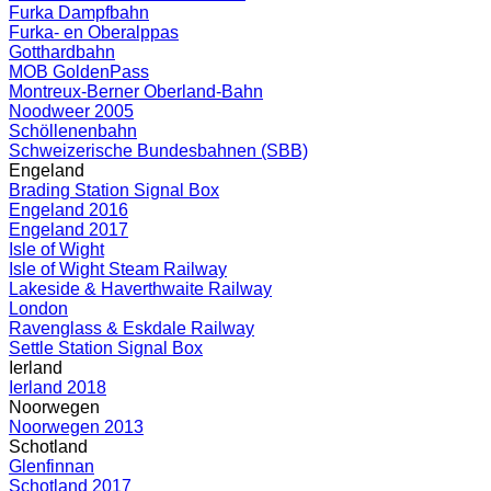
Furka Dampfbahn
Furka- en Oberalppas
Gotthardbahn
MOB GoldenPass
Montreux-Berner Oberland-Bahn
Noodweer 2005
Schöllenenbahn
Schweizerische Bundesbahnen (SBB)
Engeland
Brading Station Signal Box
Engeland 2016
Engeland 2017
Isle of Wight
Isle of Wight Steam Railway
Lakeside & Haverthwaite Railway
London
Ravenglass & Eskdale Railway
Settle Station Signal Box
Ierland
Ierland 2018
Noorwegen
Noorwegen 2013
Schotland
Glenfinnan
Schotland 2017