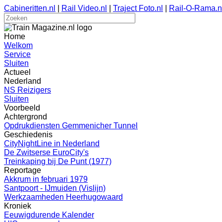
Cabineritten.nl
|
Rail Video.nl
|
Traject Foto.nl
|
Rail-O-Rama.n
Home
Welkom
Service
Sluiten
Actueel
Nederland
NS Reizigers
Sluiten
Voorbeeld
Achtergrond
Opdrukdiensten Gemmenicher Tunnel
Geschiedenis
CityNightLine in Nederland
De Zwitserse EuroCity's
Treinkaping bij De Punt (1977)
Reportage
Akkrum in februari 1979
Santpoort - IJmuiden (Vislijn)
Werkzaamheden Heerhugowaard
Kroniek
Eeuwigdurende Kalender