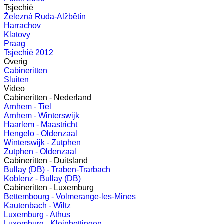
Tsjechië
Železná Ruda-Alžbětín
Harrachov
Klatovy
Praag
Tsjechië 2012
Overig
Cabineritten
Sluiten
Video
Cabineritten - Nederland
Arnhem - Tiel
Arnhem - Winterswijk
Haarlem - Maastricht
Hengelo - Oldenzaal
Winterswijk - Zutphen
Zutphen - Oldenzaal
Cabineritten - Duitsland
Bullay (DB) - Traben-Trarbach
Koblenz - Bullay (DB)
Cabineritten - Luxemburg
Bettembourg - Volmerange-les-Mines
Kautenbach - Wiltz
Luxemburg - Athus
Luxemburg - Kleinbettingen