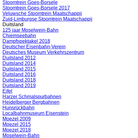
Stoomtrein Goes-Borsele
Stoomtrein Goes-Borsele 2017
Veluwsche Stoomtrein Maatschappij
Zuid-Limburgse Stoomtrein Maatschappij
Duitsland
125 jaar Moselwein-Bahn
Chiemseebahn
Dampfspektakel 2018
Deutscher Eisenbahn-Verein
Deutsches Museum Verkehrszentrum
Duitsland 2012
Duitsland 2014
Duitsland 2015
Duitsland 2016
Duitsland 2018
Duitsland 2019
Eifel
Harzer Schmalspurbahnen
Heidelberger Bergbahnen
Hunsrückbahn
Localbahnmuseum Eisenstein
Moezel 2009
Moezel 2015
Moezel 2018
Moselwein-Bahn