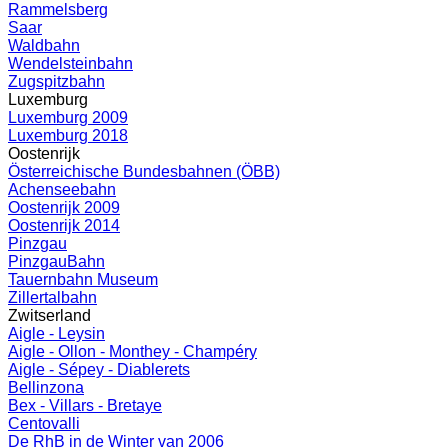
Rammelsberg
Saar
Waldbahn
Wendelsteinbahn
Zugspitzbahn
Luxemburg
Luxemburg 2009
Luxemburg 2018
Oostenrijk
Österreichische Bundesbahnen (ÖBB)
Achenseebahn
Oostenrijk 2009
Oostenrijk 2014
Pinzgau
PinzgauBahn
Tauernbahn Museum
Zillertalbahn
Zwitserland
Aigle - Leysin
Aigle - Ollon - Monthey - Champéry
Aigle - Sépey - Diablerets
Bellinzona
Bex - Villars - Bretaye
Centovalli
De RhB in de Winter van 2006