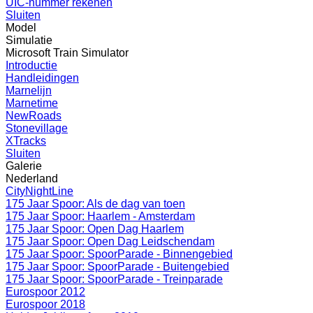
UIC-nummer rekenen
Sluiten
Model
Simulatie
Microsoft Train Simulator
Introductie
Handleidingen
Marnelijn
Marnetime
NewRoads
Stonevillage
XTracks
Sluiten
Galerie
Nederland
CityNightLine
175 Jaar Spoor: Als de dag van toen
175 Jaar Spoor: Haarlem - Amsterdam
175 Jaar Spoor: Open Dag Haarlem
175 Jaar Spoor: Open Dag Leidschendam
175 Jaar Spoor: SpoorParade - Binnengebied
175 Jaar Spoor: SpoorParade - Buitengebied
175 Jaar Spoor: SpoorParade - Treinparade
Eurospoor 2012
Eurospoor 2018