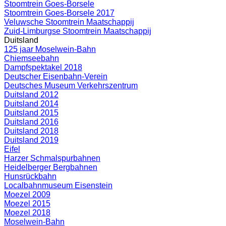
Stoomtrein Goes-Borsele
Stoomtrein Goes-Borsele 2017
Veluwsche Stoomtrein Maatschappij
Zuid-Limburgse Stoomtrein Maatschappij
Duitsland
125 jaar Moselwein-Bahn
Chiemseebahn
Dampfspektakel 2018
Deutscher Eisenbahn-Verein
Deutsches Museum Verkehrszentrum
Duitsland 2012
Duitsland 2014
Duitsland 2015
Duitsland 2016
Duitsland 2018
Duitsland 2019
Eifel
Harzer Schmalspurbahnen
Heidelberger Bergbahnen
Hunsrückbahn
Localbahnmuseum Eisenstein
Moezel 2009
Moezel 2015
Moezel 2018
Moselwein-Bahn