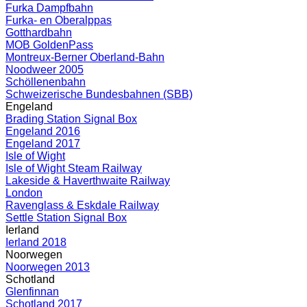
Furka Dampfbahn
Furka- en Oberalppas
Gotthardbahn
MOB GoldenPass
Montreux-Berner Oberland-Bahn
Noodweer 2005
Schöllenenbahn
Schweizerische Bundesbahnen (SBB)
Engeland
Brading Station Signal Box
Engeland 2016
Engeland 2017
Isle of Wight
Isle of Wight Steam Railway
Lakeside & Haverthwaite Railway
London
Ravenglass & Eskdale Railway
Settle Station Signal Box
Ierland
Ierland 2018
Noorwegen
Noorwegen 2013
Schotland
Glenfinnan
Schotland 2017