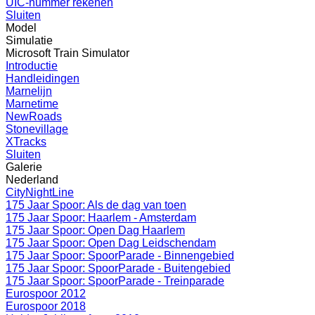
UIC-nummer rekenen
Sluiten
Model
Simulatie
Microsoft Train Simulator
Introductie
Handleidingen
Marnelijn
Marnetime
NewRoads
Stonevillage
XTracks
Sluiten
Galerie
Nederland
CityNightLine
175 Jaar Spoor: Als de dag van toen
175 Jaar Spoor: Haarlem - Amsterdam
175 Jaar Spoor: Open Dag Haarlem
175 Jaar Spoor: Open Dag Leidschendam
175 Jaar Spoor: SpoorParade - Binnengebied
175 Jaar Spoor: SpoorParade - Buitengebied
175 Jaar Spoor: SpoorParade - Treinparade
Eurospoor 2012
Eurospoor 2018