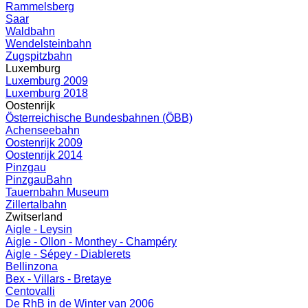
Rammelsberg
Saar
Waldbahn
Wendelsteinbahn
Zugspitzbahn
Luxemburg
Luxemburg 2009
Luxemburg 2018
Oostenrijk
Österreichische Bundesbahnen (ÖBB)
Achenseebahn
Oostenrijk 2009
Oostenrijk 2014
Pinzgau
PinzgauBahn
Tauernbahn Museum
Zillertalbahn
Zwitserland
Aigle - Leysin
Aigle - Ollon - Monthey - Champéry
Aigle - Sépey - Diablerets
Bellinzona
Bex - Villars - Bretaye
Centovalli
De RhB in de Winter van 2006