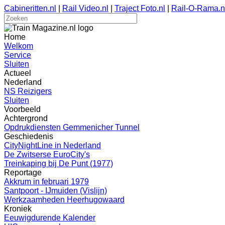
Cabineritten.nl
|
Rail Video.nl
|
Traject Foto.nl
|
Rail-O-Rama.n
Home
Welkom
Service
Sluiten
Actueel
Nederland
NS Reizigers
Sluiten
Voorbeeld
Achtergrond
Opdrukdiensten Gemmenicher Tunnel
Geschiedenis
CityNightLine in Nederland
De Zwitserse EuroCity's
Treinkaping bij De Punt (1977)
Reportage
Akkrum in februari 1979
Santpoort - IJmuiden (Vislijn)
Werkzaamheden Heerhugowaard
Kroniek
Eeuwigdurende Kalender