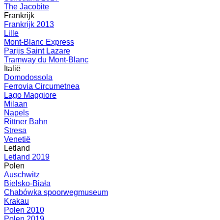
The Jacobite
Frankrijk
Frankrijk 2013
Lille
Mont-Blanc Express
Parijs Saint Lazare
Tramway du Mont-Blanc
Italië
Domodossola
Ferrovia Circumetnea
Lago Maggiore
Milaan
Napels
Rittner Bahn
Stresa
Venetië
Letland
Letland 2019
Polen
Auschwitz
Bielsko-Biała
Chabówka spoorwegmuseum
Krakau
Polen 2010
Polen 2019