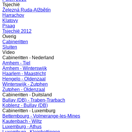
Tsjechië
Železná Ruda-Alžbětín
Harrachov
Klatovy
Praag
Tsjechië 2012
Overig
Cabineritten
Sluiten
Video
Cabineritten - Nederland
Arnhem - Tiel
Arnhem - Winterswijk
Haarlem - Maastricht
Hengelo - Oldenzaal
Winterswijk - Zutphen
Zutphen - Oldenzaal
Cabineritten - Duitsland
Bullay (DB) - Traben-Trarbach
Koblenz - Bullay (DB)
Cabineritten - Luxemburg
Bettembourg - Volmerange-les-Mines
Kautenbach - Wiltz
Luxemburg - Athus
Luxemburg - Kleinbettingen