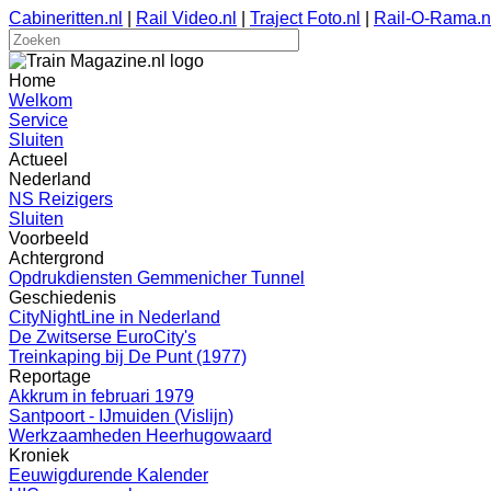
Cabineritten.nl
|
Rail Video.nl
|
Traject Foto.nl
|
Rail-O-Rama.n
Home
Welkom
Service
Sluiten
Actueel
Nederland
NS Reizigers
Sluiten
Voorbeeld
Achtergrond
Opdrukdiensten Gemmenicher Tunnel
Geschiedenis
CityNightLine in Nederland
De Zwitserse EuroCity's
Treinkaping bij De Punt (1977)
Reportage
Akkrum in februari 1979
Santpoort - IJmuiden (Vislijn)
Werkzaamheden Heerhugowaard
Kroniek
Eeuwigdurende Kalender