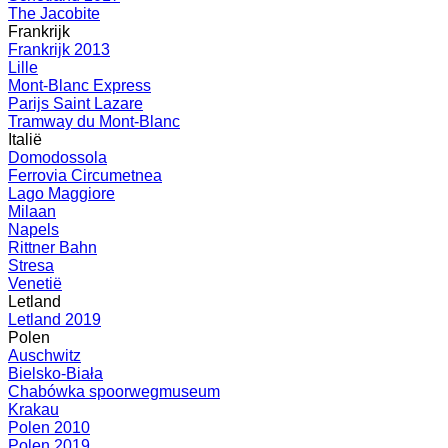
The Jacobite
Frankrijk
Frankrijk 2013
Lille
Mont-Blanc Express
Parijs Saint Lazare
Tramway du Mont-Blanc
Italië
Domodossola
Ferrovia Circumetnea
Lago Maggiore
Milaan
Napels
Rittner Bahn
Stresa
Venetië
Letland
Letland 2019
Polen
Auschwitz
Bielsko-Biała
Chabówka spoorwegmuseum
Krakau
Polen 2010
Polen 2019