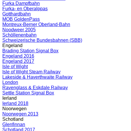
Furka Dampfbahn
Furka- en Oberalppas
Gotthardbahn
MOB GoldenPass
Montreux-Berner Oberland-Bahn
Noodweer 2005
Schöllenenbahn
Schweizerische Bundesbahnen (SBB)
Engeland
Brading Station Signal Box
Engeland 2016
Engeland 2017
Isle of Wight
Isle of Wight Steam Railway
Lakeside & Haverthwaite Railway
London
Ravenglass & Eskdale Railway
Settle Station Signal Box
Ierland
Ierland 2018
Noorwegen
Noorwegen 2013
Schotland
Glenfinnan
Schotland 2017