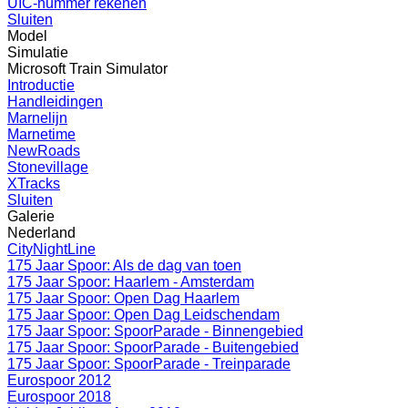
UIC-nummer rekenen
Sluiten
Model
Simulatie
Microsoft Train Simulator
Introductie
Handleidingen
Marnelijn
Marnetime
NewRoads
Stonevillage
XTracks
Sluiten
Galerie
Nederland
CityNightLine
175 Jaar Spoor: Als de dag van toen
175 Jaar Spoor: Haarlem - Amsterdam
175 Jaar Spoor: Open Dag Haarlem
175 Jaar Spoor: Open Dag Leidschendam
175 Jaar Spoor: SpoorParade - Binnengebied
175 Jaar Spoor: SpoorParade - Buitengebied
175 Jaar Spoor: SpoorParade - Treinparade
Eurospoor 2012
Eurospoor 2018