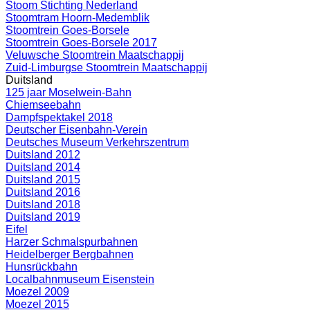
Stoom Stichting Nederland
Stoomtram Hoorn-Medemblik
Stoomtrein Goes-Borsele
Stoomtrein Goes-Borsele 2017
Veluwsche Stoomtrein Maatschappij
Zuid-Limburgse Stoomtrein Maatschappij
Duitsland
125 jaar Moselwein-Bahn
Chiemseebahn
Dampfspektakel 2018
Deutscher Eisenbahn-Verein
Deutsches Museum Verkehrszentrum
Duitsland 2012
Duitsland 2014
Duitsland 2015
Duitsland 2016
Duitsland 2018
Duitsland 2019
Eifel
Harzer Schmalspurbahnen
Heidelberger Bergbahnen
Hunsrückbahn
Localbahnmuseum Eisenstein
Moezel 2009
Moezel 2015