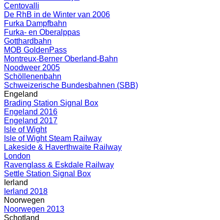
Centovalli
De RhB in de Winter van 2006
Furka Dampfbahn
Furka- en Oberalppas
Gotthardbahn
MOB GoldenPass
Montreux-Berner Oberland-Bahn
Noodweer 2005
Schöllenenbahn
Schweizerische Bundesbahnen (SBB)
Engeland
Brading Station Signal Box
Engeland 2016
Engeland 2017
Isle of Wight
Isle of Wight Steam Railway
Lakeside & Haverthwaite Railway
London
Ravenglass & Eskdale Railway
Settle Station Signal Box
Ierland
Ierland 2018
Noorwegen
Noorwegen 2013
Schotland