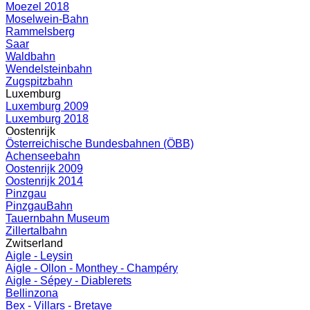
Moezel 2018
Moselwein-Bahn
Rammelsberg
Saar
Waldbahn
Wendelsteinbahn
Zugspitzbahn
Luxemburg
Luxemburg 2009
Luxemburg 2018
Oostenrijk
Österreichische Bundesbahnen (ÖBB)
Achenseebahn
Oostenrijk 2009
Oostenrijk 2014
Pinzgau
PinzgauBahn
Tauernbahn Museum
Zillertalbahn
Zwitserland
Aigle - Leysin
Aigle - Ollon - Monthey - Champéry
Aigle - Sépey - Diablerets
Bellinzona
Bex - Villars - Bretaye