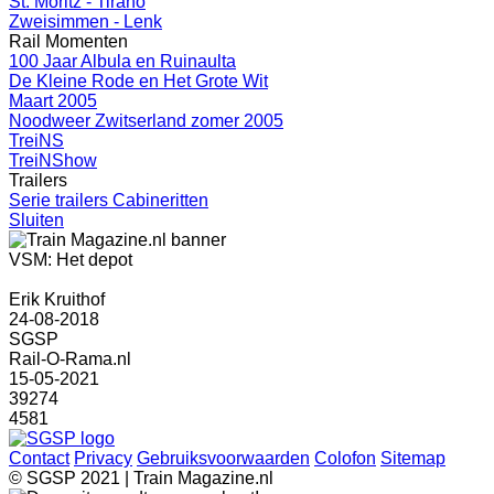
St. Moritz - Tirano
Zweisimmen - Lenk
Rail Momenten
100 Jaar Albula en Ruinaulta
De Kleine Rode en Het Grote Wit
Maart 2005
Noodweer Zwitserland zomer 2005
TreiNS
TreiNShow
Trailers
Serie trailers Cabineritten
Sluiten
VSM: Het depot
Erik Kruithof
24-08-2018
SGSP
Rail-O-Rama.nl
15-05-2021
39274
4581
Contact
Privacy
Gebruiksvoorwaarden
Colofon
Sitemap
© SGSP 2021 | Train Magazine.nl