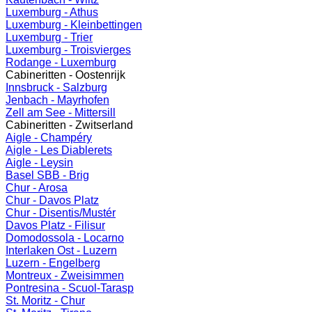
Luxemburg - Athus
Luxemburg - Kleinbettingen
Luxemburg - Trier
Luxemburg - Troisvierges
Rodange - Luxemburg
Cabineritten - Oostenrijk
Innsbruck - Salzburg
Jenbach - Mayrhofen
Zell am See - Mittersill
Cabineritten - Zwitserland
Aigle - Champéry
Aigle - Les Diablerets
Aigle - Leysin
Basel SBB - Brig
Chur - Arosa
Chur - Davos Platz
Chur - Disentis/Mustér
Davos Platz - Filisur
Domodossola - Locarno
Interlaken Ost - Luzern
Luzern - Engelberg
Montreux - Zweisimmen
Pontresina - Scuol-Tarasp
St. Moritz - Chur