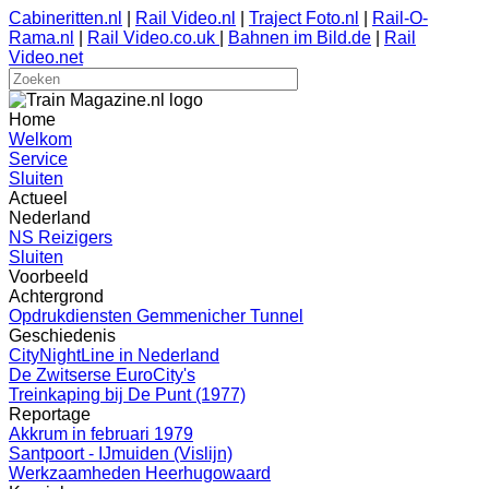
Cabineritten.nl
|
Rail Video.nl
|
Traject Foto.nl
|
Rail-O-
Rama.nl
|
Rail Video.co.uk
|
Bahnen im Bild.de
|
Rail
Video.net
Home
Welkom
Service
Sluiten
Actueel
Nederland
NS Reizigers
Sluiten
Voorbeeld
Achtergrond
Opdrukdiensten Gemmenicher Tunnel
Geschiedenis
CityNightLine in Nederland
De Zwitserse EuroCity's
Treinkaping bij De Punt (1977)
Reportage
Akkrum in februari 1979
Santpoort - IJmuiden (Vislijn)
Werkzaamheden Heerhugowaard