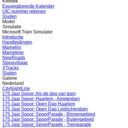
Kroniek
Eeuwigdurende Kalender
UIC-nummer rekenen
Sluiten
Model
Simulatie
Microsoft Train Simulator
Introductie
Handleidingen
Marnelijn
Marnetime
NewRoads
Stonevillage
XTracks
Sluiten
Galerie
Nederland
CityNightLine
175 Jaar Spoor: Als de dag van toen
175 Jaar Spoor: Haarlem - Amsterdam
175 Jaar Spoor: Open Dag Haarlem
175 Jaar Spoor: Open Dag Leidschendam
175 Jaar Spoor: SpoorParade - Binnengebied
175 Jaar Spoor: SpoorParade - Buitengebied
175 Jaar Spoor: SpoorParade - Treinparade