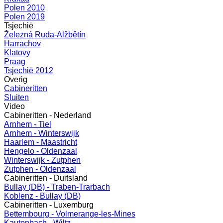
Polen 2010
Polen 2019
Tsjechië
Železná Ruda-Alžbětín
Harrachov
Klatovy
Praag
Tsjechië 2012
Overig
Cabineritten
Sluiten
Video
Cabineritten - Nederland
Arnhem - Tiel
Arnhem - Winterswijk
Haarlem - Maastricht
Hengelo - Oldenzaal
Winterswijk - Zutphen
Zutphen - Oldenzaal
Cabineritten - Duitsland
Bullay (DB) - Traben-Trarbach
Koblenz - Bullay (DB)
Cabineritten - Luxemburg
Bettembourg - Volmerange-les-Mines
Kautenbach - Wiltz