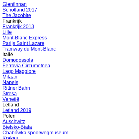
Glenfinnan
Schotland 2017
The Jacobite
Frankrijk
Frankrijk 2013
Lille
Mont-Blanc Express
Parijs Saint Lazare
Tramway du Mont-Blanc
Italië
Domodossola
Ferrovia Circumetnea
Lago Maggiore
Milaan
Napels
Rittner Bahn
Stresa
Venetië
Letland
Letland 2019
Polen
Auschwitz
Bielsko-Biała
Chabówka spoorwegmuseum
Krakau