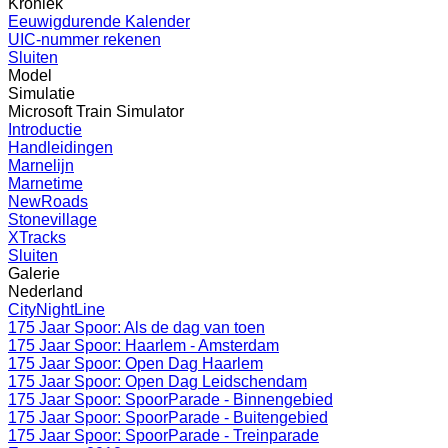
Kroniek
Eeuwigdurende Kalender
UIC-nummer rekenen
Sluiten
Model
Simulatie
Microsoft Train Simulator
Introductie
Handleidingen
Marnelijn
Marnetime
NewRoads
Stonevillage
XTracks
Sluiten
Galerie
Nederland
CityNightLine
175 Jaar Spoor: Als de dag van toen
175 Jaar Spoor: Haarlem - Amsterdam
175 Jaar Spoor: Open Dag Haarlem
175 Jaar Spoor: Open Dag Leidschendam
175 Jaar Spoor: SpoorParade - Binnengebied
175 Jaar Spoor: SpoorParade - Buitengebied
175 Jaar Spoor: SpoorParade - Treinparade