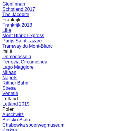
Glenfinnan
Schotland 2017
The Jacobite
Frankrijk
Frankrijk 2013
Lille
Mont-Blanc Express
Parijs Saint Lazare
Tramway du Mont-Blanc
Italië
Domodossola
Ferrovia Circumetnea
Lago Maggiore
Milaan
Napels
Rittner Bahn
Stresa
Venetië
Letland
Letland 2019
Polen
Auschwitz
Bielsko-Biała
Chabówka spoorwegmuseum
Krakau