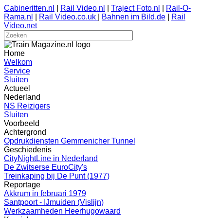
Cabineritten.nl
|
Rail Video.nl
|
Traject Foto.nl
|
Rail-O-
Rama.nl
|
Rail Video.co.uk
|
Bahnen im Bild.de
|
Rail
Video.net
Home
Welkom
Service
Sluiten
Actueel
Nederland
NS Reizigers
Sluiten
Voorbeeld
Achtergrond
Opdrukdiensten Gemmenicher Tunnel
Geschiedenis
CityNightLine in Nederland
De Zwitserse EuroCity's
Treinkaping bij De Punt (1977)
Reportage
Akkrum in februari 1979
Santpoort - IJmuiden (Vislijn)
Werkzaamheden Heerhugowaard