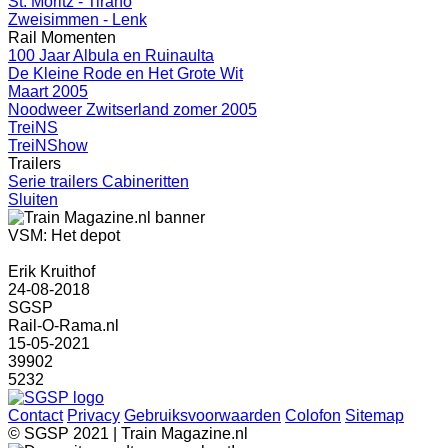
St. Moritz - Tirano
Zweisimmen - Lenk
Rail Momenten
100 Jaar Albula en Ruinaulta
De Kleine Rode en Het Grote Wit
Maart 2005
Noodweer Zwitserland zomer 2005
TreiNS
TreiNShow
Trailers
Serie trailers Cabineritten
Sluiten
VSM: Het depot
Erik Kruithof
24-08-2018
SGSP
Rail-O-Rama.nl
15-05-2021
39902
5232
Contact
Privacy
Gebruiksvoorwaarden
Colofon
Sitemap
© SGSP 2021 | Train Magazine.nl