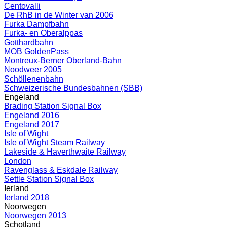
Centovalli
De RhB in de Winter van 2006
Furka Dampfbahn
Furka- en Oberalppas
Gotthardbahn
MOB GoldenPass
Montreux-Berner Oberland-Bahn
Noodweer 2005
Schöllenenbahn
Schweizerische Bundesbahnen (SBB)
Engeland
Brading Station Signal Box
Engeland 2016
Engeland 2017
Isle of Wight
Isle of Wight Steam Railway
Lakeside & Haverthwaite Railway
London
Ravenglass & Eskdale Railway
Settle Station Signal Box
Ierland
Ierland 2018
Noorwegen
Noorwegen 2013
Schotland