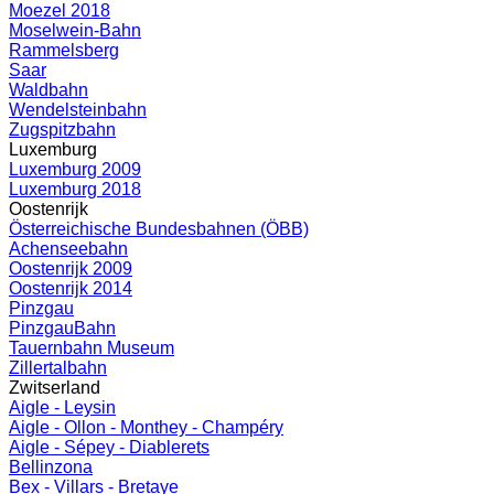
Moezel 2018
Moselwein-Bahn
Rammelsberg
Saar
Waldbahn
Wendelsteinbahn
Zugspitzbahn
Luxemburg
Luxemburg 2009
Luxemburg 2018
Oostenrijk
Österreichische Bundesbahnen (ÖBB)
Achenseebahn
Oostenrijk 2009
Oostenrijk 2014
Pinzgau
PinzgauBahn
Tauernbahn Museum
Zillertalbahn
Zwitserland
Aigle - Leysin
Aigle - Ollon - Monthey - Champéry
Aigle - Sépey - Diablerets
Bellinzona
Bex - Villars - Bretaye