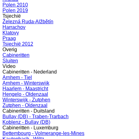
Polen 2010
Polen 2019
Tsjechië
Železná Ruda-Alžbětín
Harrachov
Klatovy
Praag
Tsjechië 2012
Overig
Cabineritten
Sluiten
Video
Cabineritten - Nederland
Arnhem - Tiel
Arnhem - Winterswijk
Haarlem - Maastricht
Hengelo - Oldenzaal
Winterswijk - Zutphen
Zutphen - Oldenzaal
Cabineritten - Duitsland
Bullay (DB) - Traben-Trarbach
Koblenz - Bullay (DB)
Cabineritten - Luxemburg
Bettembourg - Volmerange-les-Mines
Kautenbach - Wiltz