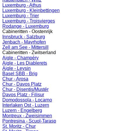
Luxemburg - Athus
Luxemburg - Kleinbettingen
Luxemburg - Trier
Luxemburg - Troisvierges
Rodange - Luxemburg
Cabineritten - Oostenrijk
Innsbruck - Salzburg
Jenbach - Mayrhofen
Zell am See - Mittersill
Cabineritten - Zwitserland
Aigle - Champéry
Aigle - Les Diablerets
Aigle - Leysin
Basel SBB - Brig
Chur - Arosa
Chur - Davos Platz
Chur - Disentis/Mustér
Davos Platz - Filisur
Domodossola - Locarno
Interlaken Ost - Luzern
Luzern - Engelberg
Montreux - Zweisimmen
Pontresina - Scuol-Tarasp
St. Moritz - Chur