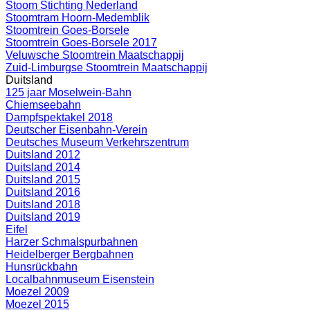
Stoom Stichting Nederland
Stoomtram Hoorn-Medemblik
Stoomtrein Goes-Borsele
Stoomtrein Goes-Borsele 2017
Veluwsche Stoomtrein Maatschappij
Zuid-Limburgse Stoomtrein Maatschappij
Duitsland
125 jaar Moselwein-Bahn
Chiemseebahn
Dampfspektakel 2018
Deutscher Eisenbahn-Verein
Deutsches Museum Verkehrszentrum
Duitsland 2012
Duitsland 2014
Duitsland 2015
Duitsland 2016
Duitsland 2018
Duitsland 2019
Eifel
Harzer Schmalspurbahnen
Heidelberger Bergbahnen
Hunsrückbahn
Localbahnmuseum Eisenstein
Moezel 2009
Moezel 2015