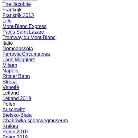
The Jacobite
Frankrijk
Frankrijk 2013
Lille
Mont-Blanc Express
Parijs Saint Lazare
Tramway du Mont-Blanc
Italië
Domodossola
Ferrovia Circumetnea
Lago Maggiore
Milaan
Napels
Rittner Bahn
Stresa
Venetië
Letland
Letland 2019
Polen
Auschwitz
Bielsko-Biała
Chabówka spoorwegmuseum
Krakau
Polen 2010
Polen 2019