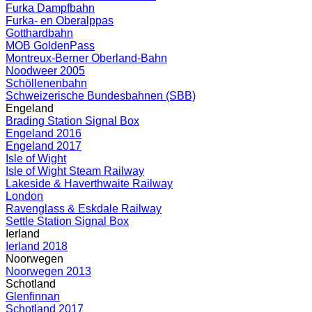
Furka Dampfbahn
Furka- en Oberalppas
Gotthardbahn
MOB GoldenPass
Montreux-Berner Oberland-Bahn
Noodweer 2005
Schöllenenbahn
Schweizerische Bundesbahnen (SBB)
Engeland
Brading Station Signal Box
Engeland 2016
Engeland 2017
Isle of Wight
Isle of Wight Steam Railway
Lakeside & Haverthwaite Railway
London
Ravenglass & Eskdale Railway
Settle Station Signal Box
Ierland
Ierland 2018
Noorwegen
Noorwegen 2013
Schotland
Glenfinnan
Schotland 2017