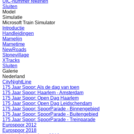
UIC-nummer rekenen
Sluiten
Model
Simulatie
Microsoft Train Simulator
Introductie
Handleidingen
Marnelijn
Marnetime
NewRoads
Stonevillage
XTracks
Sluiten
Galerie
Nederland
CityNightLine
175 Jaar Spoor: Als de dag van toen
175 Jaar Spoor: Haarlem - Amsterdam
175 Jaar Spoor: Open Dag Haarlem
175 Jaar Spoor: Open Dag Leidschendam
175 Jaar Spoor: SpoorParade - Binnengebied
175 Jaar Spoor: SpoorParade - Buitengebied
175 Jaar Spoor: SpoorParade - Treinparade
Eurospoor 2012
Eurospoor 2018