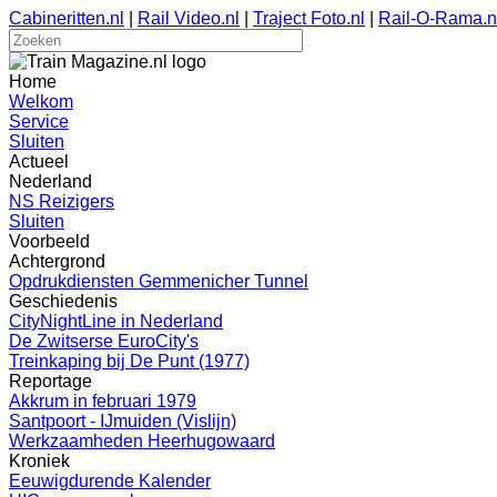
Cabineritten.nl
|
Rail Video.nl
|
Traject Foto.nl
|
Rail-O-Rama.n
Home
Welkom
Service
Sluiten
Actueel
Nederland
NS Reizigers
Sluiten
Voorbeeld
Achtergrond
Opdrukdiensten Gemmenicher Tunnel
Geschiedenis
CityNightLine in Nederland
De Zwitserse EuroCity's
Treinkaping bij De Punt (1977)
Reportage
Akkrum in februari 1979
Santpoort - IJmuiden (Vislijn)
Werkzaamheden Heerhugowaard
Kroniek
Eeuwigdurende Kalender