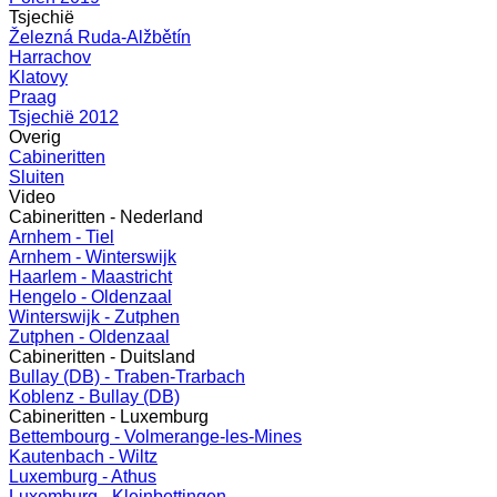
Tsjechië
Železná Ruda-Alžbětín
Harrachov
Klatovy
Praag
Tsjechië 2012
Overig
Cabineritten
Sluiten
Video
Cabineritten - Nederland
Arnhem - Tiel
Arnhem - Winterswijk
Haarlem - Maastricht
Hengelo - Oldenzaal
Winterswijk - Zutphen
Zutphen - Oldenzaal
Cabineritten - Duitsland
Bullay (DB) - Traben-Trarbach
Koblenz - Bullay (DB)
Cabineritten - Luxemburg
Bettembourg - Volmerange-les-Mines
Kautenbach - Wiltz
Luxemburg - Athus
Luxemburg - Kleinbettingen