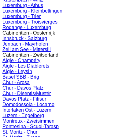
Luxemburg - Athus
Luxemburg - Kleinbettingen
Luxemburg - Trier
Luxemburg - Troisvierges
Rodange - Luxemburg
Cabineritten - Oostenrijk
Innsbruck - Salzburg
Jenbach - Mayrhofen
Zell am See - Mittersill
Cabineritten - Zwitserland
Aigle - Champéry
Aigle - Les Diablerets
Aigle - Leysin
Basel SBB - Brig
Chur - Arosa
Chur - Davos Platz
Chur - Disentis/Mustér
Davos Platz - Filisur
Domodossola - Locarno
Interlaken Ost - Luzern
Luzern - Engelberg
Montreux - Zweisimmen
Pontresina - Scuol-Tarasp
St. Moritz - Chur