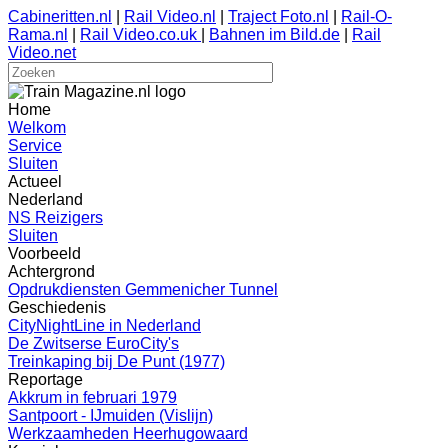
Cabineritten.nl
|
Rail Video.nl
|
Traject Foto.nl
|
Rail-O-
Rama.nl
|
Rail Video.co.uk
|
Bahnen im Bild.de
|
Rail
Video.net
Home
Welkom
Service
Sluiten
Actueel
Nederland
NS Reizigers
Sluiten
Voorbeeld
Achtergrond
Opdrukdiensten Gemmenicher Tunnel
Geschiedenis
CityNightLine in Nederland
De Zwitserse EuroCity's
Treinkaping bij De Punt (1977)
Reportage
Akkrum in februari 1979
Santpoort - IJmuiden (Vislijn)
Werkzaamheden Heerhugowaard