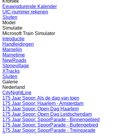
Kroniek
Eeuwigdurende Kalender
UIC-nummer rekenen
Sluiten
Model
Simulatie
Microsoft Train Simulator
Introductie
Handleidingen
Marnelijn
Marnetime
NewRoads
Stonevillage
XTracks
Sluiten
Galerie
Nederland
CityNightLine
175 Jaar Spoor: Als de dag van toen
175 Jaar Spoor: Haarlem - Amsterdam
175 Jaar Spoor: Open Dag Haarlem
175 Jaar Spoor: Open Dag Leidschendam
175 Jaar Spoor: SpoorParade - Binnengebied
175 Jaar Spoor: SpoorParade - Buitengebied
175 Jaar Spoor: SpoorParade - Treinparade