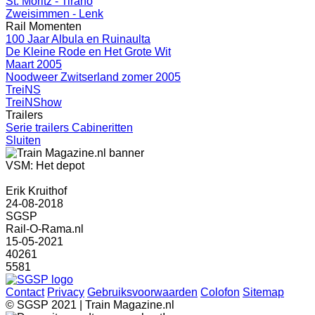
St. Moritz - Tirano
Zweisimmen - Lenk
Rail Momenten
100 Jaar Albula en Ruinaulta
De Kleine Rode en Het Grote Wit
Maart 2005
Noodweer Zwitserland zomer 2005
TreiNS
TreiNShow
Trailers
Serie trailers Cabineritten
Sluiten
VSM: Het depot
Erik Kruithof
24-08-2018
SGSP
Rail-O-Rama.nl
15-05-2021
40261
5581
Contact
Privacy
Gebruiksvoorwaarden
Colofon
Sitemap
© SGSP 2021 | Train Magazine.nl