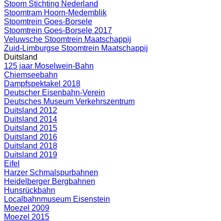
Stoom Stichting Nederland
Stoomtram Hoorn-Medemblik
Stoomtrein Goes-Borsele
Stoomtrein Goes-Borsele 2017
Veluwsche Stoomtrein Maatschappij
Zuid-Limburgse Stoomtrein Maatschappij
Duitsland
125 jaar Moselwein-Bahn
Chiemseebahn
Dampfspektakel 2018
Deutscher Eisenbahn-Verein
Deutsches Museum Verkehrszentrum
Duitsland 2012
Duitsland 2014
Duitsland 2015
Duitsland 2016
Duitsland 2018
Duitsland 2019
Eifel
Harzer Schmalspurbahnen
Heidelberger Bergbahnen
Hunsrückbahn
Localbahnmuseum Eisenstein
Moezel 2009
Moezel 2015