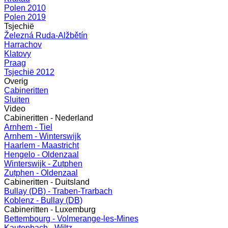
Polen 2010
Polen 2019
Tsjechië
Železná Ruda-Alžbětín
Harrachov
Klatovy
Praag
Tsjechië 2012
Overig
Cabineritten
Sluiten
Video
Cabineritten - Nederland
Arnhem - Tiel
Arnhem - Winterswijk
Haarlem - Maastricht
Hengelo - Oldenzaal
Winterswijk - Zutphen
Zutphen - Oldenzaal
Cabineritten - Duitsland
Bullay (DB) - Traben-Trarbach
Koblenz - Bullay (DB)
Cabineritten - Luxemburg
Bettembourg - Volmerange-les-Mines
Kautenbach - Wiltz