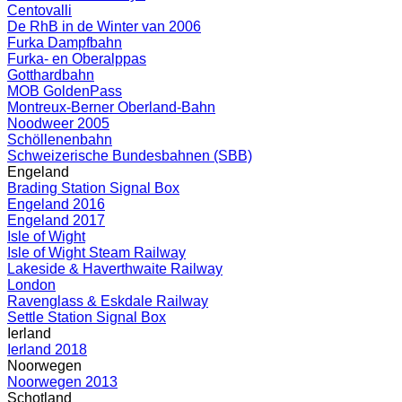
Centovalli
De RhB in de Winter van 2006
Furka Dampfbahn
Furka- en Oberalppas
Gotthardbahn
MOB GoldenPass
Montreux-Berner Oberland-Bahn
Noodweer 2005
Schöllenenbahn
Schweizerische Bundesbahnen (SBB)
Engeland
Brading Station Signal Box
Engeland 2016
Engeland 2017
Isle of Wight
Isle of Wight Steam Railway
Lakeside & Haverthwaite Railway
London
Ravenglass & Eskdale Railway
Settle Station Signal Box
Ierland
Ierland 2018
Noorwegen
Noorwegen 2013
Schotland