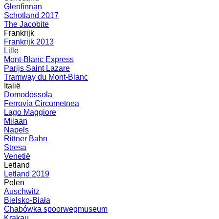
Glenfinnan
Schotland 2017
The Jacobite
Frankrijk
Frankrijk 2013
Lille
Mont-Blanc Express
Parijs Saint Lazare
Tramway du Mont-Blanc
Italië
Domodossola
Ferrovia Circumetnea
Lago Maggiore
Milaan
Napels
Rittner Bahn
Stresa
Venetië
Letland
Letland 2019
Polen
Auschwitz
Bielsko-Biała
Chabówka spoorwegmuseum
Krakau