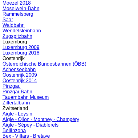
Moezel 2018
Moselwein-Bahn
Rammelsberg
Saar
Waldbahn
Wendelsteinbahn
Zugspitzbahn
Luxemburg
Luxemburg 2009
Luxemburg 2018
Oostenrijk
Österreichische Bundesbahnen (ÖBB)
Achenseebahn
Oostenrijk 2009
Oostenrijk 2014
Pinzgau
PinzgauBahn
Tauernbahn Museum
Zillertalbahn
Zwitserland
Aigle - Leysin
Aigle - Ollon - Monthey - Champéry
Aigle - Sépey - Diablerets
Bellinzona
Bex - Villars - Bretaye