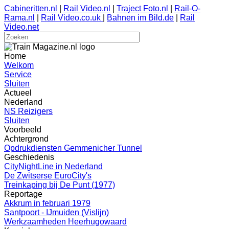
Cabineritten.nl
|
Rail Video.nl
|
Traject Foto.nl
|
Rail-O-
Rama.nl
|
Rail Video.co.uk
|
Bahnen im Bild.de
|
Rail
Video.net
Home
Welkom
Service
Sluiten
Actueel
Nederland
NS Reizigers
Sluiten
Voorbeeld
Achtergrond
Opdrukdiensten Gemmenicher Tunnel
Geschiedenis
CityNightLine in Nederland
De Zwitserse EuroCity's
Treinkaping bij De Punt (1977)
Reportage
Akkrum in februari 1979
Santpoort - IJmuiden (Vislijn)
Werkzaamheden Heerhugowaard