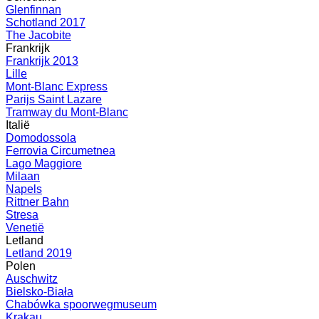
Glenfinnan
Schotland 2017
The Jacobite
Frankrijk
Frankrijk 2013
Lille
Mont-Blanc Express
Parijs Saint Lazare
Tramway du Mont-Blanc
Italië
Domodossola
Ferrovia Circumetnea
Lago Maggiore
Milaan
Napels
Rittner Bahn
Stresa
Venetië
Letland
Letland 2019
Polen
Auschwitz
Bielsko-Biała
Chabówka spoorwegmuseum
Krakau