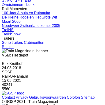
St. Moritz - Tirano
Zweisimmen - Lenk
Rail Momenten
100 Jaar Albula en Ruinaulta
De Kleine Rode en Het Grote Wit
Maart 2005
Noodweer Zwitserland zomer 2005
TreiNS
TreiNShow
Trailers
Serie trailers Cabineritten
Sluiten
VSM: Het depot
Erik Kruithof
24-08-2018
SGSP
Rail-O-Rama.nl
15-05-2021
40241
5560
Contact
Privacy
Gebruiksvoorwaarden
Colofon
Sitemap
© SGSP 2021 | Train Magazine.nl