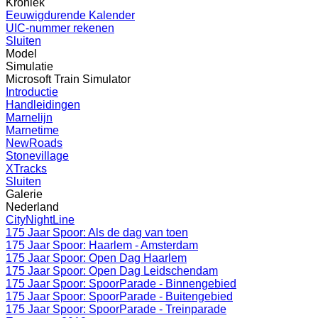
Kroniek
Eeuwigdurende Kalender
UIC-nummer rekenen
Sluiten
Model
Simulatie
Microsoft Train Simulator
Introductie
Handleidingen
Marnelijn
Marnetime
NewRoads
Stonevillage
XTracks
Sluiten
Galerie
Nederland
CityNightLine
175 Jaar Spoor: Als de dag van toen
175 Jaar Spoor: Haarlem - Amsterdam
175 Jaar Spoor: Open Dag Haarlem
175 Jaar Spoor: Open Dag Leidschendam
175 Jaar Spoor: SpoorParade - Binnengebied
175 Jaar Spoor: SpoorParade - Buitengebied
175 Jaar Spoor: SpoorParade - Treinparade