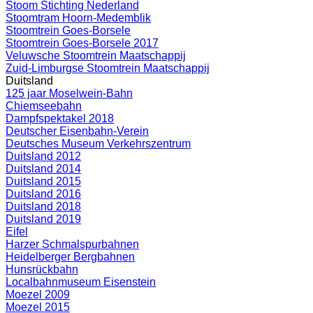
Stoom Stichting Nederland
Stoomtram Hoorn-Medemblik
Stoomtrein Goes-Borsele
Stoomtrein Goes-Borsele 2017
Veluwsche Stoomtrein Maatschappij
Zuid-Limburgse Stoomtrein Maatschappij
Duitsland
125 jaar Moselwein-Bahn
Chiemseebahn
Dampfspektakel 2018
Deutscher Eisenbahn-Verein
Deutsches Museum Verkehrszentrum
Duitsland 2012
Duitsland 2014
Duitsland 2015
Duitsland 2016
Duitsland 2018
Duitsland 2019
Eifel
Harzer Schmalspurbahnen
Heidelberger Bergbahnen
Hunsrückbahn
Localbahnmuseum Eisenstein
Moezel 2009
Moezel 2015