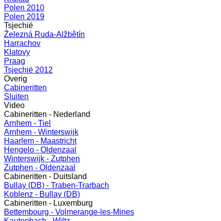
Polen 2010
Polen 2019
Tsjechië
Železná Ruda-Alžbětín
Harrachov
Klatovy
Praag
Tsjechië 2012
Overig
Cabineritten
Sluiten
Video
Cabineritten - Nederland
Arnhem - Tiel
Arnhem - Winterswijk
Haarlem - Maastricht
Hengelo - Oldenzaal
Winterswijk - Zutphen
Zutphen - Oldenzaal
Cabineritten - Duitsland
Bullay (DB) - Traben-Trarbach
Koblenz - Bullay (DB)
Cabineritten - Luxemburg
Bettembourg - Volmerange-les-Mines
Kautenbach - Wiltz