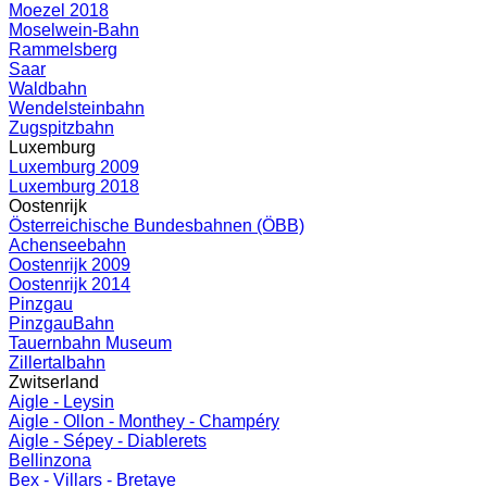
Moezel 2018
Moselwein-Bahn
Rammelsberg
Saar
Waldbahn
Wendelsteinbahn
Zugspitzbahn
Luxemburg
Luxemburg 2009
Luxemburg 2018
Oostenrijk
Österreichische Bundesbahnen (ÖBB)
Achenseebahn
Oostenrijk 2009
Oostenrijk 2014
Pinzgau
PinzgauBahn
Tauernbahn Museum
Zillertalbahn
Zwitserland
Aigle - Leysin
Aigle - Ollon - Monthey - Champéry
Aigle - Sépey - Diablerets
Bellinzona
Bex - Villars - Bretaye