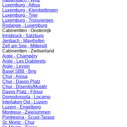
Luxemburg - Athus
Luxemburg - Kleinbettingen
Luxemburg - Trier
Luxemburg - Troisvierges
Rodange - Luxemburg
Cabineritten - Oostenrijk
Innsbruck - Salzburg
Jenbach - Mayrhofen
Zell am See - Mittersill
Cabineritten - Zwitserland
Aigle - Champéry
Aigle - Les Diablerets
Aigle - Leysin
Basel SBB - Brig
Chur - Arosa
Chur - Davos Platz
Chur - Disentis/Mustér
Davos Platz - Filisur
Domodossola - Locarno
Interlaken Ost - Luzern
Luzern - Engelberg
Montreux - Zweisimmen
Pontresina - Scuol-Tarasp
St. Moritz - Chur