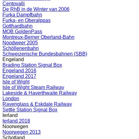
Centovalli
De RhB in de Winter van 2006
Furka Dampfbahn
Furka- en Oberalppas
Gotthardbahn
MOB GoldenPass
Montreux-Berner Oberland-Bahn
Noodweer 2005
Schöllenenbahn
Schweizerische Bundesbahnen (SBB)
Engeland
Brading Station Signal Box
Engeland 2016
Engeland 2017
Isle of Wight
Isle of Wight Steam Railway
Lakeside & Haverthwaite Railway
London
Ravenglass & Eskdale Railway
Settle Station Signal Box
Ierland
Ierland 2018
Noorwegen
Noorwegen 2013
Schotland