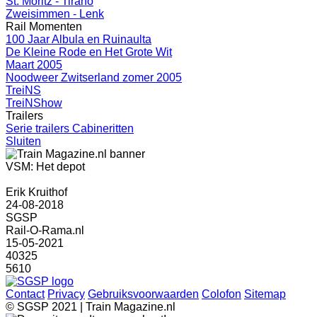
St. Moritz - Tirano
Zweisimmen - Lenk
Rail Momenten
100 Jaar Albula en Ruinaulta
De Kleine Rode en Het Grote Wit
Maart 2005
Noodweer Zwitserland zomer 2005
TreiNS
TreiNShow
Trailers
Serie trailers Cabineritten
Sluiten
VSM: Het depot
Erik Kruithof
24-08-2018
SGSP
Rail-O-Rama.nl
15-05-2021
40325
5610
Contact
Privacy
Gebruiksvoorwaarden
Colofon
Sitemap
© SGSP 2021 | Train Magazine.nl