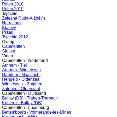
Polen 2010
Polen 2019
Tsjechië
Železná Ruda-Alžbětín
Harrachov
Klatovy
Praag
Tsjechië 2012
Overig
Cabineritten
Sluiten
Video
Cabineritten - Nederland
Arnhem - Tiel
Arnhem - Winterswijk
Haarlem - Maastricht
Hengelo - Oldenzaal
Winterswijk - Zutphen
Zutphen - Oldenzaal
Cabineritten - Duitsland
Bullay (DB) - Traben-Trarbach
Koblenz - Bullay (DB)
Cabineritten - Luxemburg
Bettembourg - Volmerange-les-Mines
Kautenbach - Wiltz