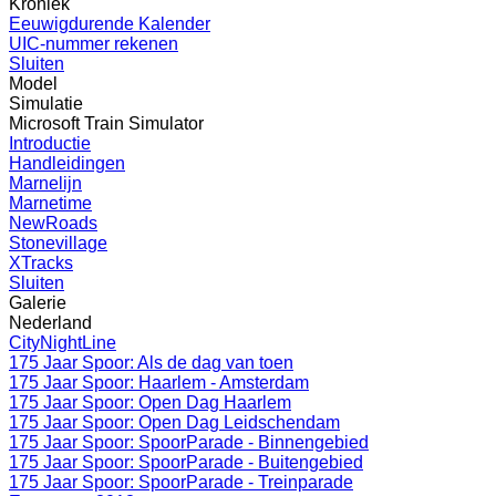
Kroniek
Eeuwigdurende Kalender
UIC-nummer rekenen
Sluiten
Model
Simulatie
Microsoft Train Simulator
Introductie
Handleidingen
Marnelijn
Marnetime
NewRoads
Stonevillage
XTracks
Sluiten
Galerie
Nederland
CityNightLine
175 Jaar Spoor: Als de dag van toen
175 Jaar Spoor: Haarlem - Amsterdam
175 Jaar Spoor: Open Dag Haarlem
175 Jaar Spoor: Open Dag Leidschendam
175 Jaar Spoor: SpoorParade - Binnengebied
175 Jaar Spoor: SpoorParade - Buitengebied
175 Jaar Spoor: SpoorParade - Treinparade