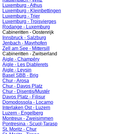
Luxemburg - Athus
Luxemburg - Kleinbettingen
Luxemburg - Trier
Luxemburg - Troisvierges
Rodange - Luxemburg
Cabineritten - Oostenrijk
Innsbruck - Salzburg
Jenbach - Mayrhofen
Zell am See - Mittersill
Cabineritten - Zwitserland
Aigle - Champéry
Aigle - Les Diablerets
Aigle - Leysin
Basel SBB - Brig
Chur - Arosa
Chur - Davos Platz
Chur - Disentis/Mustér
Davos Platz - Filisur
Domodossola - Locarno
Interlaken Ost - Luzern
Luzern - Engelberg
Montreux - Zweisimmen
Pontresina - Scuol-Tarasp
St. Moritz - Chur