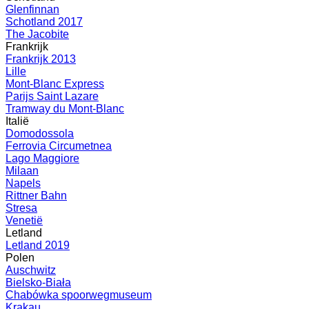
Glenfinnan
Schotland 2017
The Jacobite
Frankrijk
Frankrijk 2013
Lille
Mont-Blanc Express
Parijs Saint Lazare
Tramway du Mont-Blanc
Italië
Domodossola
Ferrovia Circumetnea
Lago Maggiore
Milaan
Napels
Rittner Bahn
Stresa
Venetië
Letland
Letland 2019
Polen
Auschwitz
Bielsko-Biała
Chabówka spoorwegmuseum
Krakau