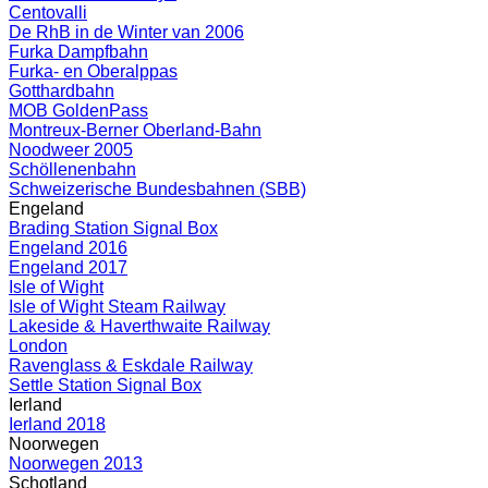
Centovalli
De RhB in de Winter van 2006
Furka Dampfbahn
Furka- en Oberalppas
Gotthardbahn
MOB GoldenPass
Montreux-Berner Oberland-Bahn
Noodweer 2005
Schöllenenbahn
Schweizerische Bundesbahnen (SBB)
Engeland
Brading Station Signal Box
Engeland 2016
Engeland 2017
Isle of Wight
Isle of Wight Steam Railway
Lakeside & Haverthwaite Railway
London
Ravenglass & Eskdale Railway
Settle Station Signal Box
Ierland
Ierland 2018
Noorwegen
Noorwegen 2013
Schotland