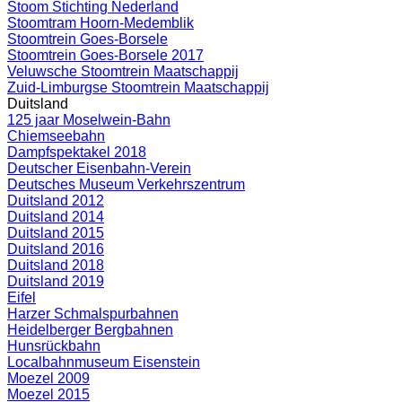
Stoom Stichting Nederland
Stoomtram Hoorn-Medemblik
Stoomtrein Goes-Borsele
Stoomtrein Goes-Borsele 2017
Veluwsche Stoomtrein Maatschappij
Zuid-Limburgse Stoomtrein Maatschappij
Duitsland
125 jaar Moselwein-Bahn
Chiemseebahn
Dampfspektakel 2018
Deutscher Eisenbahn-Verein
Deutsches Museum Verkehrszentrum
Duitsland 2012
Duitsland 2014
Duitsland 2015
Duitsland 2016
Duitsland 2018
Duitsland 2019
Eifel
Harzer Schmalspurbahnen
Heidelberger Bergbahnen
Hunsrückbahn
Localbahnmuseum Eisenstein
Moezel 2009
Moezel 2015