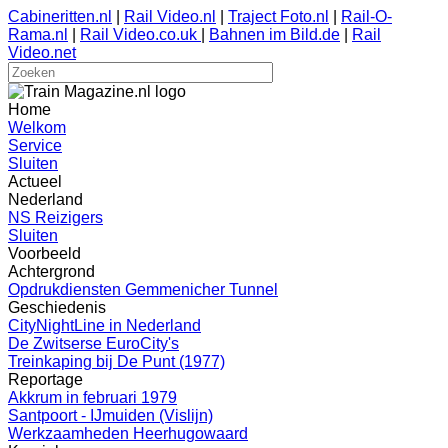
Cabineritten.nl
|
Rail Video.nl
|
Traject Foto.nl
|
Rail-O-
Rama.nl
|
Rail Video.co.uk
|
Bahnen im Bild.de
|
Rail
Video.net
Home
Welkom
Service
Sluiten
Actueel
Nederland
NS Reizigers
Sluiten
Voorbeeld
Achtergrond
Opdrukdiensten Gemmenicher Tunnel
Geschiedenis
CityNightLine in Nederland
De Zwitserse EuroCity's
Treinkaping bij De Punt (1977)
Reportage
Akkrum in februari 1979
Santpoort - IJmuiden (Vislijn)
Werkzaamheden Heerhugowaard