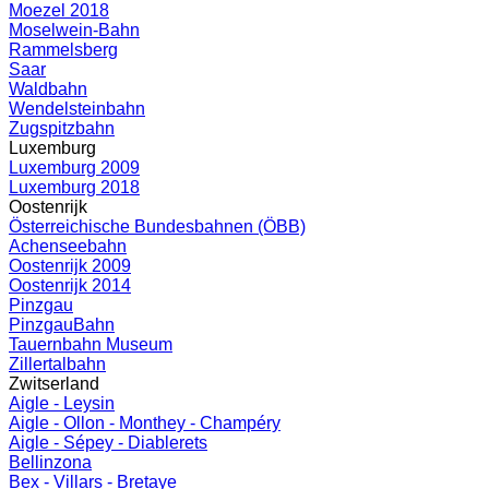
Moezel 2018
Moselwein-Bahn
Rammelsberg
Saar
Waldbahn
Wendelsteinbahn
Zugspitzbahn
Luxemburg
Luxemburg 2009
Luxemburg 2018
Oostenrijk
Österreichische Bundesbahnen (ÖBB)
Achenseebahn
Oostenrijk 2009
Oostenrijk 2014
Pinzgau
PinzgauBahn
Tauernbahn Museum
Zillertalbahn
Zwitserland
Aigle - Leysin
Aigle - Ollon - Monthey - Champéry
Aigle - Sépey - Diablerets
Bellinzona
Bex - Villars - Bretaye