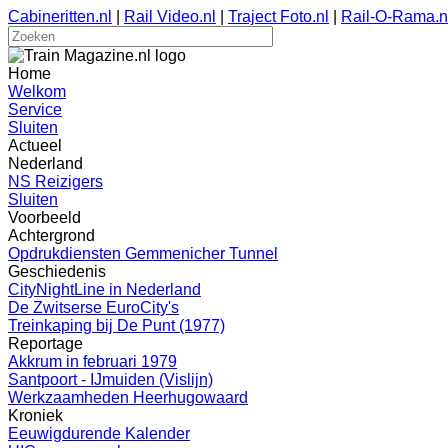
Cabineritten.nl
|
Rail Video.nl
|
Traject Foto.nl
|
Rail-O-Rama.n
Home
Welkom
Service
Sluiten
Actueel
Nederland
NS Reizigers
Sluiten
Voorbeeld
Achtergrond
Opdrukdiensten Gemmenicher Tunnel
Geschiedenis
CityNightLine in Nederland
De Zwitserse EuroCity's
Treinkaping bij De Punt (1977)
Reportage
Akkrum in februari 1979
Santpoort - IJmuiden (Vislijn)
Werkzaamheden Heerhugowaard
Kroniek
Eeuwigdurende Kalender