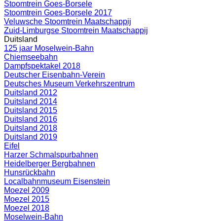
Stoomtrein Goes-Borsele
Stoomtrein Goes-Borsele 2017
Veluwsche Stoomtrein Maatschappij
Zuid-Limburgse Stoomtrein Maatschappij
Duitsland
125 jaar Moselwein-Bahn
Chiemseebahn
Dampfspektakel 2018
Deutscher Eisenbahn-Verein
Deutsches Museum Verkehrszentrum
Duitsland 2012
Duitsland 2014
Duitsland 2015
Duitsland 2016
Duitsland 2018
Duitsland 2019
Eifel
Harzer Schmalspurbahnen
Heidelberger Bergbahnen
Hunsrückbahn
Localbahnmuseum Eisenstein
Moezel 2009
Moezel 2015
Moezel 2018
Moselwein-Bahn