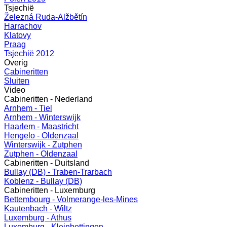
Tsjechië
Železná Ruda-Alžbětín
Harrachov
Klatovy
Praag
Tsjechië 2012
Overig
Cabineritten
Sluiten
Video
Cabineritten - Nederland
Arnhem - Tiel
Arnhem - Winterswijk
Haarlem - Maastricht
Hengelo - Oldenzaal
Winterswijk - Zutphen
Zutphen - Oldenzaal
Cabineritten - Duitsland
Bullay (DB) - Traben-Trarbach
Koblenz - Bullay (DB)
Cabineritten - Luxemburg
Bettembourg - Volmerange-les-Mines
Kautenbach - Wiltz
Luxemburg - Athus
Luxemburg - Kleinbettingen