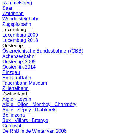
Rammelsberg
Saar
Waldbahn
Wendelsteinbahn
Zugspitzbahn
Luxemburg
Luxemburg 2009
Luxemburg 2018
Oostenrijk
Österreichische Bundesbahnen (ÖBB)
Achenseebahn
Oostenrijk 2009
Oostenrijk 2014
Pinzgau
PinzgauBahn
Tauernbahn Museum
Zillertalbahn
Zwitserland
Aigle - Leysin
Aigle - Ollon - Monthey - Champéry
Aigle - Sépey - Diablerets
Bellinzona
Bex - Villars - Bretaye
Centovalli
De RhB in de Winter van 2006