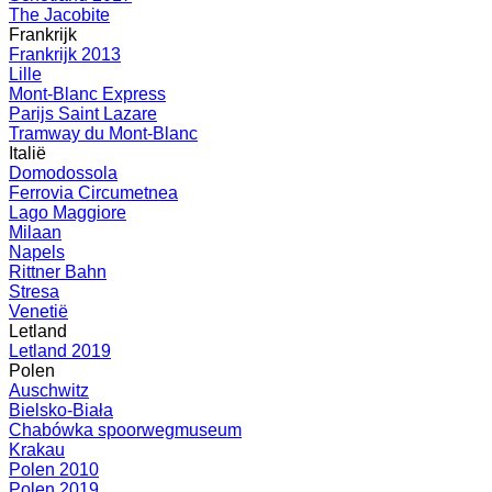
The Jacobite
Frankrijk
Frankrijk 2013
Lille
Mont-Blanc Express
Parijs Saint Lazare
Tramway du Mont-Blanc
Italië
Domodossola
Ferrovia Circumetnea
Lago Maggiore
Milaan
Napels
Rittner Bahn
Stresa
Venetië
Letland
Letland 2019
Polen
Auschwitz
Bielsko-Biała
Chabówka spoorwegmuseum
Krakau
Polen 2010
Polen 2019