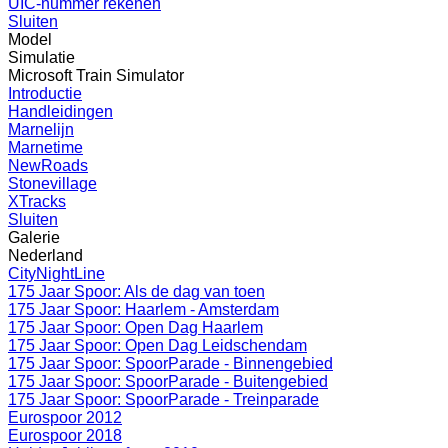
UIC-nummer rekenen
Sluiten
Model
Simulatie
Microsoft Train Simulator
Introductie
Handleidingen
Marnelijn
Marnetime
NewRoads
Stonevillage
XTracks
Sluiten
Galerie
Nederland
CityNightLine
175 Jaar Spoor: Als de dag van toen
175 Jaar Spoor: Haarlem - Amsterdam
175 Jaar Spoor: Open Dag Haarlem
175 Jaar Spoor: Open Dag Leidschendam
175 Jaar Spoor: SpoorParade - Binnengebied
175 Jaar Spoor: SpoorParade - Buitengebied
175 Jaar Spoor: SpoorParade - Treinparade
Eurospoor 2012
Eurospoor 2018