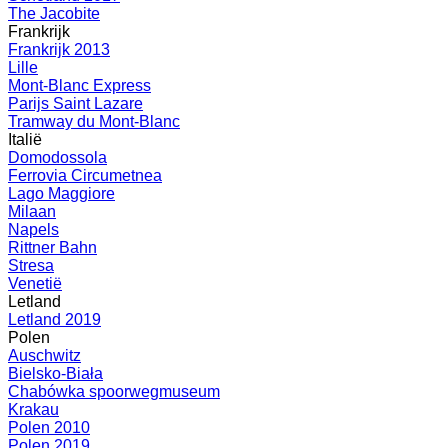
The Jacobite
Frankrijk
Frankrijk 2013
Lille
Mont-Blanc Express
Parijs Saint Lazare
Tramway du Mont-Blanc
Italië
Domodossola
Ferrovia Circumetnea
Lago Maggiore
Milaan
Napels
Rittner Bahn
Stresa
Venetië
Letland
Letland 2019
Polen
Auschwitz
Bielsko-Biała
Chabówka spoorwegmuseum
Krakau
Polen 2010
Polen 2019