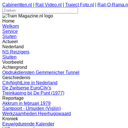
Cabineritten.nl
|
Rail Video.nl
|
Traject Foto.nl
|
Rail-O-Rama.n
Home
Welkom
Service
Sluiten
Actueel
Nederland
NS Reizigers
Sluiten
Voorbeeld
Achtergrond
Opdrukdiensten Gemmenicher Tunnel
Geschiedenis
CityNightLine in Nederland
De Zwitserse EuroCity's
Treinkaping bij De Punt (1977)
Reportage
Akkrum in februari 1979
Santpoort - IJmuiden (Vislijn)
Werkzaamheden Heerhugowaard
Kroniek
Eeuwigdurende Kalender