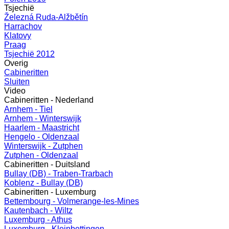
Tsjechië
Železná Ruda-Alžbětín
Harrachov
Klatovy
Praag
Tsjechië 2012
Overig
Cabineritten
Sluiten
Video
Cabineritten - Nederland
Arnhem - Tiel
Arnhem - Winterswijk
Haarlem - Maastricht
Hengelo - Oldenzaal
Winterswijk - Zutphen
Zutphen - Oldenzaal
Cabineritten - Duitsland
Bullay (DB) - Traben-Trarbach
Koblenz - Bullay (DB)
Cabineritten - Luxemburg
Bettembourg - Volmerange-les-Mines
Kautenbach - Wiltz
Luxemburg - Athus
Luxemburg - Kleinbettingen