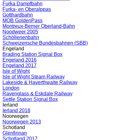
Furka Dampfbahn
Furka- en Oberalppas
Gotthardbahn
MOB GoldenPass
Montreux-Berner Oberland-Bahn
Noodweer 2005
Schöllenenbahn
Schweizerische Bundesbahnen (SBB)
Engeland
Brading Station Signal Box
Engeland 2016
Engeland 2017
Isle of Wight
Isle of Wight Steam Railway
Lakeside & Haverthwaite Railway
London
Ravenglass & Eskdale Railway
Settle Station Signal Box
Ierland
Ierland 2018
Noorwegen
Noorwegen 2013
Schotland
Glenfinnan
Schotland 2017