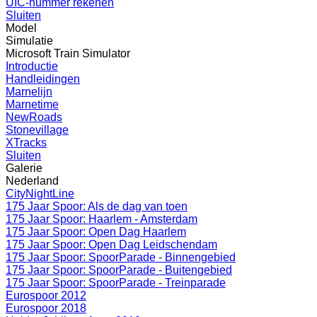
UIC-nummer rekenen
Sluiten
Model
Simulatie
Microsoft Train Simulator
Introductie
Handleidingen
Marnelijn
Marnetime
NewRoads
Stonevillage
XTracks
Sluiten
Galerie
Nederland
CityNightLine
175 Jaar Spoor: Als de dag van toen
175 Jaar Spoor: Haarlem - Amsterdam
175 Jaar Spoor: Open Dag Haarlem
175 Jaar Spoor: Open Dag Leidschendam
175 Jaar Spoor: SpoorParade - Binnengebied
175 Jaar Spoor: SpoorParade - Buitengebied
175 Jaar Spoor: SpoorParade - Treinparade
Eurospoor 2012
Eurospoor 2018