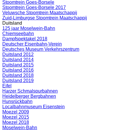
Stoomtrein Goes-Borsele
Stoomtrein Goes-Borsele 2017
Veluwsche Stoomtrein Maatschappij
Zuid-Limburgse Stoomtrein Maatschappij
Duitsland
125 jaar Moselwein-Bahn
Chiemseebahn
Dampfspektakel 2018
Deutscher Eisenbahn-Verein
Deutsches Museum Verkehrszentrum
Duitsland 2012
Duitsland 2014
Duitsland 2015
Duitsland 2016
Duitsland 2018
Duitsland 2019
Eifel
Harzer Schmalspurbahnen
Heidelberger Bergbahnen
Hunsrückbahn
Localbahnmuseum Eisenstein
Moezel 2009
Moezel 2015
Moezel 2018
Moselwein-Bahn