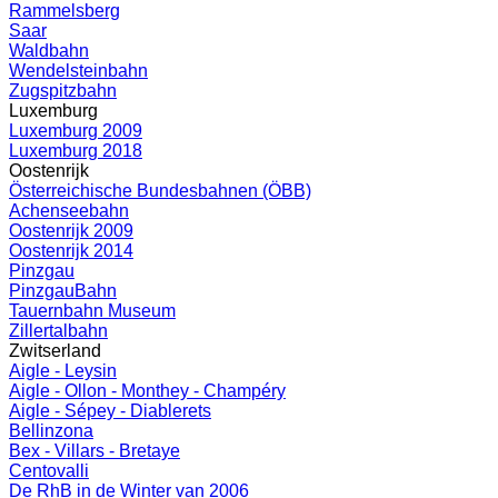
Rammelsberg
Saar
Waldbahn
Wendelsteinbahn
Zugspitzbahn
Luxemburg
Luxemburg 2009
Luxemburg 2018
Oostenrijk
Österreichische Bundesbahnen (ÖBB)
Achenseebahn
Oostenrijk 2009
Oostenrijk 2014
Pinzgau
PinzgauBahn
Tauernbahn Museum
Zillertalbahn
Zwitserland
Aigle - Leysin
Aigle - Ollon - Monthey - Champéry
Aigle - Sépey - Diablerets
Bellinzona
Bex - Villars - Bretaye
Centovalli
De RhB in de Winter van 2006