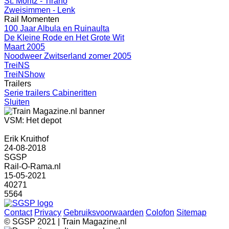
St. Moritz - Tirano
Zweisimmen - Lenk
Rail Momenten
100 Jaar Albula en Ruinaulta
De Kleine Rode en Het Grote Wit
Maart 2005
Noodweer Zwitserland zomer 2005
TreiNS
TreiNShow
Trailers
Serie trailers Cabineritten
Sluiten
VSM: Het depot
Erik Kruithof
24-08-2018
SGSP
Rail-O-Rama.nl
15-05-2021
40271
5564
Contact
Privacy
Gebruiksvoorwaarden
Colofon
Sitemap
© SGSP 2021 | Train Magazine.nl