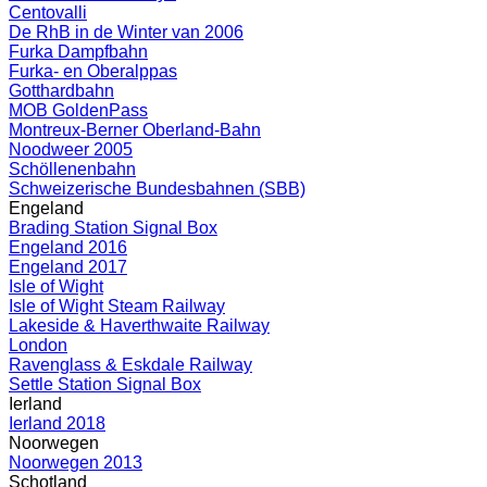
Centovalli
De RhB in de Winter van 2006
Furka Dampfbahn
Furka- en Oberalppas
Gotthardbahn
MOB GoldenPass
Montreux-Berner Oberland-Bahn
Noodweer 2005
Schöllenenbahn
Schweizerische Bundesbahnen (SBB)
Engeland
Brading Station Signal Box
Engeland 2016
Engeland 2017
Isle of Wight
Isle of Wight Steam Railway
Lakeside & Haverthwaite Railway
London
Ravenglass & Eskdale Railway
Settle Station Signal Box
Ierland
Ierland 2018
Noorwegen
Noorwegen 2013
Schotland