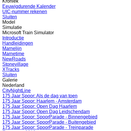
Kroniek
Eeuwigdurende Kalender
UIC-nummer rekenen
Sluiten
Model
Simulatie
Microsoft Train Simulator
Introductie
Handleidingen
Marnelijn
Marnetime
NewRoads
Stonevillage
XTracks
Sluiten
Galerie
Nederland
CityNightLine
175 Jaar Spoor: Als de dag van toen
175 Jaar Spoor: Haarlem - Amsterdam
175 Jaar Spoor: Open Dag Haarlem
175 Jaar Spoor: Open Dag Leidschendam
175 Jaar Spoor: SpoorParade - Binnengebied
175 Jaar Spoor: SpoorParade - Buitengebied
175 Jaar Spoor: SpoorParade - Treinparade