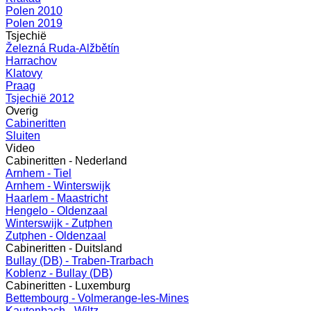
Polen 2010
Polen 2019
Tsjechië
Železná Ruda-Alžbětín
Harrachov
Klatovy
Praag
Tsjechië 2012
Overig
Cabineritten
Sluiten
Video
Cabineritten - Nederland
Arnhem - Tiel
Arnhem - Winterswijk
Haarlem - Maastricht
Hengelo - Oldenzaal
Winterswijk - Zutphen
Zutphen - Oldenzaal
Cabineritten - Duitsland
Bullay (DB) - Traben-Trarbach
Koblenz - Bullay (DB)
Cabineritten - Luxemburg
Bettembourg - Volmerange-les-Mines
Kautenbach - Wiltz