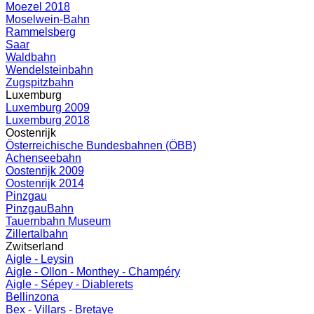
Moezel 2018
Moselwein-Bahn
Rammelsberg
Saar
Waldbahn
Wendelsteinbahn
Zugspitzbahn
Luxemburg
Luxemburg 2009
Luxemburg 2018
Oostenrijk
Österreichische Bundesbahnen (ÖBB)
Achenseebahn
Oostenrijk 2009
Oostenrijk 2014
Pinzgau
PinzgauBahn
Tauernbahn Museum
Zillertalbahn
Zwitserland
Aigle - Leysin
Aigle - Ollon - Monthey - Champéry
Aigle - Sépey - Diablerets
Bellinzona
Bex - Villars - Bretaye