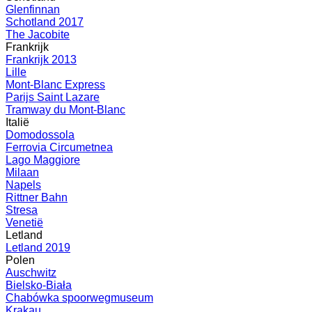
Glenfinnan
Schotland 2017
The Jacobite
Frankrijk
Frankrijk 2013
Lille
Mont-Blanc Express
Parijs Saint Lazare
Tramway du Mont-Blanc
Italië
Domodossola
Ferrovia Circumetnea
Lago Maggiore
Milaan
Napels
Rittner Bahn
Stresa
Venetië
Letland
Letland 2019
Polen
Auschwitz
Bielsko-Biała
Chabówka spoorwegmuseum
Krakau