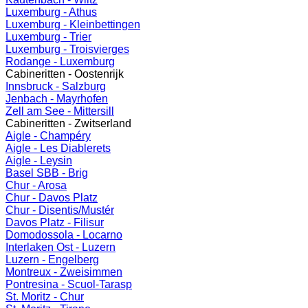
Luxemburg - Athus
Luxemburg - Kleinbettingen
Luxemburg - Trier
Luxemburg - Troisvierges
Rodange - Luxemburg
Cabineritten - Oostenrijk
Innsbruck - Salzburg
Jenbach - Mayrhofen
Zell am See - Mittersill
Cabineritten - Zwitserland
Aigle - Champéry
Aigle - Les Diablerets
Aigle - Leysin
Basel SBB - Brig
Chur - Arosa
Chur - Davos Platz
Chur - Disentis/Mustér
Davos Platz - Filisur
Domodossola - Locarno
Interlaken Ost - Luzern
Luzern - Engelberg
Montreux - Zweisimmen
Pontresina - Scuol-Tarasp
St. Moritz - Chur