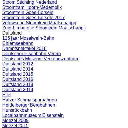
Stoom Stichting Nederland
Stoomtram Hoorn-Medemblik
Stoomtrein Goes-Borsele
Stoomtrein Goes-Borsele 2017
Veluwsche Stoomtrein Maatschappij
Zuid-Limburgse Stoomtrein Maatschappij
Duitsland
125 jaar Moselwein-Bahn
Chiemseebahn
Dampfspektakel 2018
Deutscher Eisenbahn-Verein
Deutsches Museum Verkehrszentrum
Duitsland 2012
Duitsland 2014
Duitsland 2015
Duitsland 2016
Duitsland 2018
Duitsland 2019
Eifel
Harzer Schmalspurbahnen
Heidelberger Bergbahnen
Hunsrückbahn
Localbahnmuseum Eisenstein
Moezel 2009
Moezel 2015