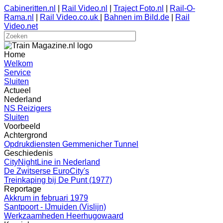
Cabineritten.nl
|
Rail Video.nl
|
Traject Foto.nl
|
Rail-O-
Rama.nl
|
Rail Video.co.uk
|
Bahnen im Bild.de
|
Rail
Video.net
Home
Welkom
Service
Sluiten
Actueel
Nederland
NS Reizigers
Sluiten
Voorbeeld
Achtergrond
Opdrukdiensten Gemmenicher Tunnel
Geschiedenis
CityNightLine in Nederland
De Zwitserse EuroCity's
Treinkaping bij De Punt (1977)
Reportage
Akkrum in februari 1979
Santpoort - IJmuiden (Vislijn)
Werkzaamheden Heerhugowaard