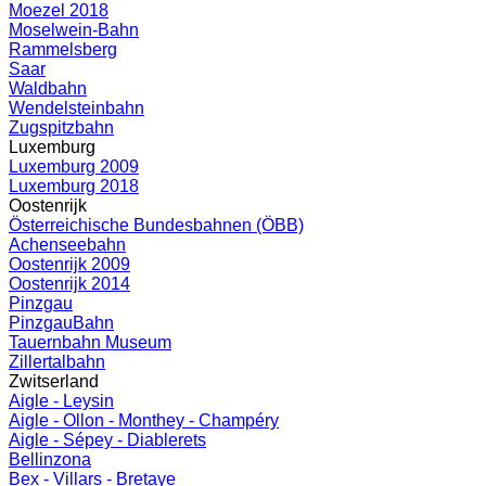
Moezel 2018
Moselwein-Bahn
Rammelsberg
Saar
Waldbahn
Wendelsteinbahn
Zugspitzbahn
Luxemburg
Luxemburg 2009
Luxemburg 2018
Oostenrijk
Österreichische Bundesbahnen (ÖBB)
Achenseebahn
Oostenrijk 2009
Oostenrijk 2014
Pinzgau
PinzgauBahn
Tauernbahn Museum
Zillertalbahn
Zwitserland
Aigle - Leysin
Aigle - Ollon - Monthey - Champéry
Aigle - Sépey - Diablerets
Bellinzona
Bex - Villars - Bretaye