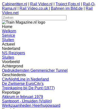
Cabineritten.nl
|
Rail Video.nl
|
Traject Foto.nl
|
Rail-O-
Rama.nl
|
Rail Video.co.uk
|
Bahnen im Bild.de
|
Rail
Video.net
Home
Welkom
Service
Sluiten
Actueel
Nederland
NS Reizigers
Sluiten
Voorbeeld
Achtergrond
Opdrukdiensten Gemmenicher Tunnel
Geschiedenis
CityNightLine in Nederland
De Zwitserse EuroCity's
Treinkaping bij De Punt (1977)
Reportage
Akkrum in februari 1979
Santpoort - IJmuiden (Vislijn)
Werkzaamheden Heerhugowaard