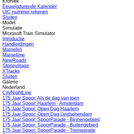
Kroniek
Eeuwigdurende Kalender
UIC-nummer rekenen
Sluiten
Model
Simulatie
Microsoft Train Simulator
Introductie
Handleidingen
Marnelijn
Marnetime
NewRoads
Stonevillage
XTracks
Sluiten
Galerie
Nederland
CityNightLine
175 Jaar Spoor: Als de dag van toen
175 Jaar Spoor: Haarlem - Amsterdam
175 Jaar Spoor: Open Dag Haarlem
175 Jaar Spoor: Open Dag Leidschendam
175 Jaar Spoor: SpoorParade - Binnengebied
175 Jaar Spoor: SpoorParade - Buitengebied
175 Jaar Spoor: SpoorParade - Treinparade