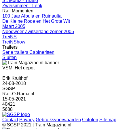
St. Moritz - Tirano
Zweisimmen - Lenk
Rail Momenten
100 Jaar Albula en Ruinaulta
De Kleine Rode en Het Grote Wit
Maart 2005
Noodweer Zwitserland zomer 2005
TreiNS
TreiNShow
Trailers
Serie trailers Cabineritten
Sluiten
VSM: Het depot
Erik Kruithof
24-08-2018
SGSP
Rail-O-Rama.nl
15-05-2021
40421
5688
Contact
Privacy
Gebruiksvoorwaarden
Colofon
Sitemap
© SGSP 2021 | Train Magazine.nl