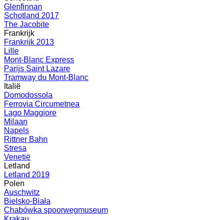
Glenfinnan
Schotland 2017
The Jacobite
Frankrijk
Frankrijk 2013
Lille
Mont-Blanc Express
Parijs Saint Lazare
Tramway du Mont-Blanc
Italië
Domodossola
Ferrovia Circumetnea
Lago Maggiore
Milaan
Napels
Rittner Bahn
Stresa
Venetië
Letland
Letland 2019
Polen
Auschwitz
Bielsko-Biała
Chabówka spoorwegmuseum
Krakau