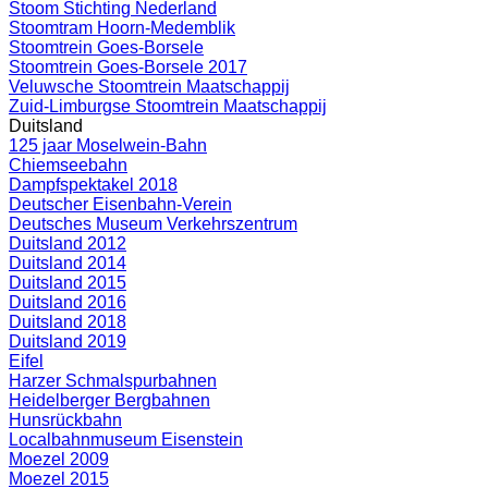
Stoom Stichting Nederland
Stoomtram Hoorn-Medemblik
Stoomtrein Goes-Borsele
Stoomtrein Goes-Borsele 2017
Veluwsche Stoomtrein Maatschappij
Zuid-Limburgse Stoomtrein Maatschappij
Duitsland
125 jaar Moselwein-Bahn
Chiemseebahn
Dampfspektakel 2018
Deutscher Eisenbahn-Verein
Deutsches Museum Verkehrszentrum
Duitsland 2012
Duitsland 2014
Duitsland 2015
Duitsland 2016
Duitsland 2018
Duitsland 2019
Eifel
Harzer Schmalspurbahnen
Heidelberger Bergbahnen
Hunsrückbahn
Localbahnmuseum Eisenstein
Moezel 2009
Moezel 2015