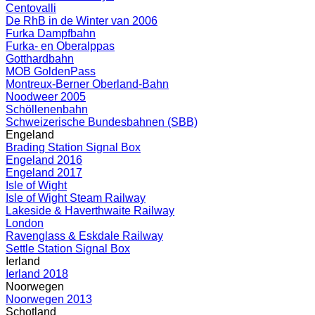
Centovalli
De RhB in de Winter van 2006
Furka Dampfbahn
Furka- en Oberalppas
Gotthardbahn
MOB GoldenPass
Montreux-Berner Oberland-Bahn
Noodweer 2005
Schöllenenbahn
Schweizerische Bundesbahnen (SBB)
Engeland
Brading Station Signal Box
Engeland 2016
Engeland 2017
Isle of Wight
Isle of Wight Steam Railway
Lakeside & Haverthwaite Railway
London
Ravenglass & Eskdale Railway
Settle Station Signal Box
Ierland
Ierland 2018
Noorwegen
Noorwegen 2013
Schotland