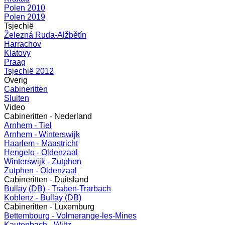
Polen 2010
Polen 2019
Tsjechië
Železná Ruda-Alžbětín
Harrachov
Klatovy
Praag
Tsjechië 2012
Overig
Cabineritten
Sluiten
Video
Cabineritten - Nederland
Arnhem - Tiel
Arnhem - Winterswijk
Haarlem - Maastricht
Hengelo - Oldenzaal
Winterswijk - Zutphen
Zutphen - Oldenzaal
Cabineritten - Duitsland
Bullay (DB) - Traben-Trarbach
Koblenz - Bullay (DB)
Cabineritten - Luxemburg
Bettembourg - Volmerange-les-Mines
Kautenbach - Wiltz