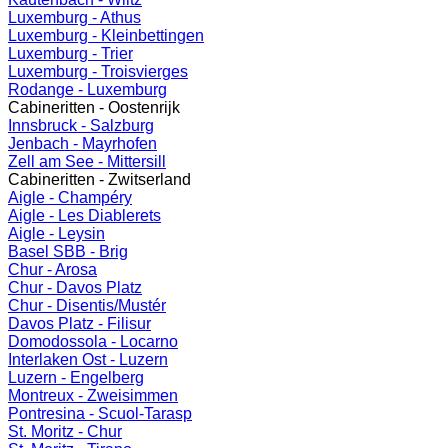
Luxemburg - Athus
Luxemburg - Kleinbettingen
Luxemburg - Trier
Luxemburg - Troisvierges
Rodange - Luxemburg
Cabineritten - Oostenrijk
Innsbruck - Salzburg
Jenbach - Mayrhofen
Zell am See - Mittersill
Cabineritten - Zwitserland
Aigle - Champéry
Aigle - Les Diablerets
Aigle - Leysin
Basel SBB - Brig
Chur - Arosa
Chur - Davos Platz
Chur - Disentis/Mustér
Davos Platz - Filisur
Domodossola - Locarno
Interlaken Ost - Luzern
Luzern - Engelberg
Montreux - Zweisimmen
Pontresina - Scuol-Tarasp
St. Moritz - Chur