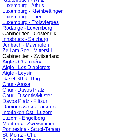
Luxemburg - Athus
Luxemburg - Kleinbettingen
Luxemburg - Trier
Luxemburg - Troisvierges
Rodange - Luxemburg
Cabineritten - Oostenrijk
Innsbruck - Salzburg
Jenbach - Mayrhofen
Zell am See - Mittersill
Cabineritten - Zwitserland
Aigle - Champéry
Aigle - Les Diablerets
Aigle - Leysin
Basel SBB - Brig
Chur - Arosa
Chur - Davos Platz
Chur - Disentis/Mustér
Davos Platz - Filisur
Domodossola - Locarno
Interlaken Ost - Luzern
Luzern - Engelberg
Montreux - Zweisimmen
Pontresina - Scuol-Tarasp
St. Moritz - Chur