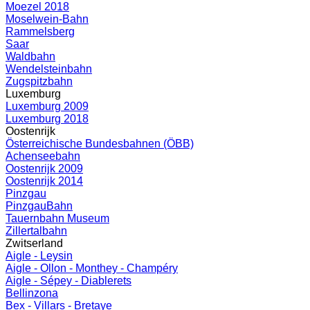
Moezel 2018
Moselwein-Bahn
Rammelsberg
Saar
Waldbahn
Wendelsteinbahn
Zugspitzbahn
Luxemburg
Luxemburg 2009
Luxemburg 2018
Oostenrijk
Österreichische Bundesbahnen (ÖBB)
Achenseebahn
Oostenrijk 2009
Oostenrijk 2014
Pinzgau
PinzgauBahn
Tauernbahn Museum
Zillertalbahn
Zwitserland
Aigle - Leysin
Aigle - Ollon - Monthey - Champéry
Aigle - Sépey - Diablerets
Bellinzona
Bex - Villars - Bretaye