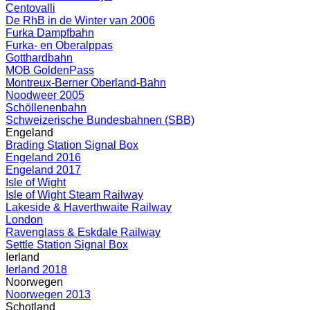
Centovalli
De RhB in de Winter van 2006
Furka Dampfbahn
Furka- en Oberalppas
Gotthardbahn
MOB GoldenPass
Montreux-Berner Oberland-Bahn
Noodweer 2005
Schöllenenbahn
Schweizerische Bundesbahnen (SBB)
Engeland
Brading Station Signal Box
Engeland 2016
Engeland 2017
Isle of Wight
Isle of Wight Steam Railway
Lakeside & Haverthwaite Railway
London
Ravenglass & Eskdale Railway
Settle Station Signal Box
Ierland
Ierland 2018
Noorwegen
Noorwegen 2013
Schotland