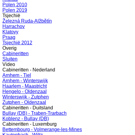
Polen 2010
Polen 2019
Tsjechië
Železná Ruda-Alžbětín
Harrachov
Klatovy
Praag
Tsjechië 2012
Overig
Cabineritten
Sluiten
Video
Cabineritten - Nederland
Arnhem - Tiel
Arnhem - Winterswijk
Haarlem - Maastricht
Hengelo - Oldenzaal
Winterswijk - Zutphen
Zutphen - Oldenzaal
Cabineritten - Duitsland
Bullay (DB) - Traben-Trarbach
Koblenz - Bullay (DB)
Cabineritten - Luxemburg
Bettembourg - Volmerange-les-Mines
Kautenbach - Wiltz