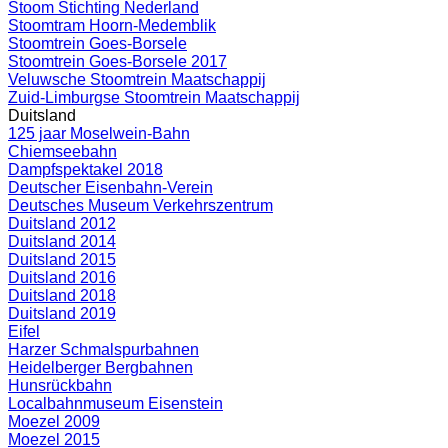
Stoom Stichting Nederland
Stoomtram Hoorn-Medemblik
Stoomtrein Goes-Borsele
Stoomtrein Goes-Borsele 2017
Veluwsche Stoomtrein Maatschappij
Zuid-Limburgse Stoomtrein Maatschappij
Duitsland
125 jaar Moselwein-Bahn
Chiemseebahn
Dampfspektakel 2018
Deutscher Eisenbahn-Verein
Deutsches Museum Verkehrszentrum
Duitsland 2012
Duitsland 2014
Duitsland 2015
Duitsland 2016
Duitsland 2018
Duitsland 2019
Eifel
Harzer Schmalspurbahnen
Heidelberger Bergbahnen
Hunsrückbahn
Localbahnmuseum Eisenstein
Moezel 2009
Moezel 2015