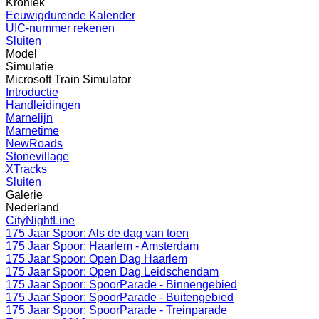
Kroniek
Eeuwigdurende Kalender
UIC-nummer rekenen
Sluiten
Model
Simulatie
Microsoft Train Simulator
Introductie
Handleidingen
Marnelijn
Marnetime
NewRoads
Stonevillage
XTracks
Sluiten
Galerie
Nederland
CityNightLine
175 Jaar Spoor: Als de dag van toen
175 Jaar Spoor: Haarlem - Amsterdam
175 Jaar Spoor: Open Dag Haarlem
175 Jaar Spoor: Open Dag Leidschendam
175 Jaar Spoor: SpoorParade - Binnengebied
175 Jaar Spoor: SpoorParade - Buitengebied
175 Jaar Spoor: SpoorParade - Treinparade