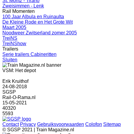
St. Moritz - Tirano
Zweisimmen - Lenk
Rail Momenten
100 Jaar Albula en Ruinaulta
De Kleine Rode en Het Grote Wit
Maart 2005
Noodweer Zwitserland zomer 2005
TreiNS
TreiNShow
Trailers
Serie trailers Cabineritten
Sluiten
VSM: Het depot
Erik Kruithof
24-08-2018
SGSP
Rail-O-Rama.nl
15-05-2021
40320
5593
Contact
Privacy
Gebruiksvoorwaarden
Colofon
Sitemap
© SGSP 2021 | Train Magazine.nl