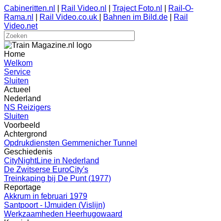
Cabineritten.nl
|
Rail Video.nl
|
Traject Foto.nl
|
Rail-O-
Rama.nl
|
Rail Video.co.uk
|
Bahnen im Bild.de
|
Rail
Video.net
Home
Welkom
Service
Sluiten
Actueel
Nederland
NS Reizigers
Sluiten
Voorbeeld
Achtergrond
Opdrukdiensten Gemmenicher Tunnel
Geschiedenis
CityNightLine in Nederland
De Zwitserse EuroCity's
Treinkaping bij De Punt (1977)
Reportage
Akkrum in februari 1979
Santpoort - IJmuiden (Vislijn)
Werkzaamheden Heerhugowaard