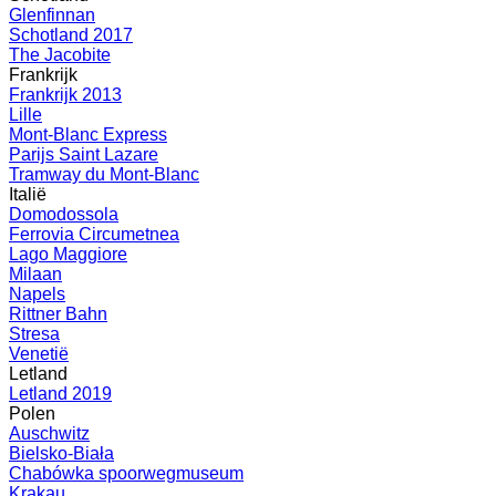
Glenfinnan
Schotland 2017
The Jacobite
Frankrijk
Frankrijk 2013
Lille
Mont-Blanc Express
Parijs Saint Lazare
Tramway du Mont-Blanc
Italië
Domodossola
Ferrovia Circumetnea
Lago Maggiore
Milaan
Napels
Rittner Bahn
Stresa
Venetië
Letland
Letland 2019
Polen
Auschwitz
Bielsko-Biała
Chabówka spoorwegmuseum
Krakau