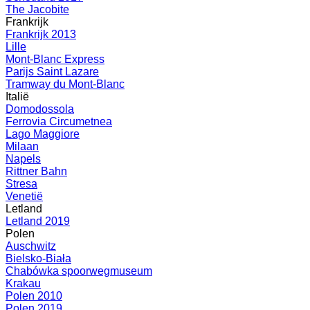
The Jacobite
Frankrijk
Frankrijk 2013
Lille
Mont-Blanc Express
Parijs Saint Lazare
Tramway du Mont-Blanc
Italië
Domodossola
Ferrovia Circumetnea
Lago Maggiore
Milaan
Napels
Rittner Bahn
Stresa
Venetië
Letland
Letland 2019
Polen
Auschwitz
Bielsko-Biała
Chabówka spoorwegmuseum
Krakau
Polen 2010
Polen 2019