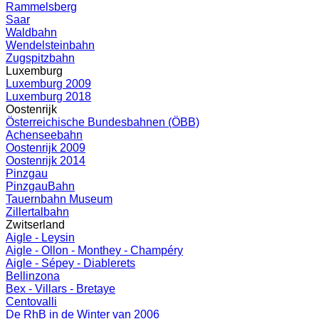
Rammelsberg
Saar
Waldbahn
Wendelsteinbahn
Zugspitzbahn
Luxemburg
Luxemburg 2009
Luxemburg 2018
Oostenrijk
Österreichische Bundesbahnen (ÖBB)
Achenseebahn
Oostenrijk 2009
Oostenrijk 2014
Pinzgau
PinzgauBahn
Tauernbahn Museum
Zillertalbahn
Zwitserland
Aigle - Leysin
Aigle - Ollon - Monthey - Champéry
Aigle - Sépey - Diablerets
Bellinzona
Bex - Villars - Bretaye
Centovalli
De RhB in de Winter van 2006