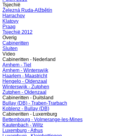
Tsjechië
Železná Ruda-Alžbětín
Harrachov
Klatovy
Praag
Tsjechië 2012
Overig
Cabineritten
Sluiten
Video
Cabineritten - Nederland
Arnhem - Tiel
Arnhem - Winterswijk
Haarlem - Maastricht
Hengelo - Oldenzaal
Winterswijk - Zutphen
Zutphen - Oldenzaal
Cabineritten - Duitsland
Bullay (DB) - Traben-Trarbach
Koblenz - Bullay (DB)
Cabineritten - Luxemburg
Bettembourg - Volmerange-les-Mines
Kautenbach - Wiltz
Luxemburg - Athus
Luxemburg - Kleinbettingen