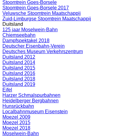
Stoomtrein Goes-Borsele
Stoomtrein Goes-Borsele 2017
Veluwsche Stoomtrein Maatschappij
Zuid-Limburgse Stoomtrein Maatschappij
Duitsland
125 jaar Moselwein-Bahn
Chiemseebahn
Dampfspektakel 2018
Deutscher Eisenbahn-Verein
Deutsches Museum Verkehrszentrum
Duitsland 2012
Duitsland 2014
Duitsland 2015
Duitsland 2016
Duitsland 2018
Duitsland 2019
Eifel
Harzer Schmalspurbahnen
Heidelberger Bergbahnen
Hunsrückbahn
Localbahnmuseum Eisenstein
Moezel 2009
Moezel 2015
Moezel 2018
Moselwein-Bahn