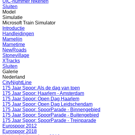
UIC-nummer rekenen
Sluiten
Model
Simulatie
Microsoft Train Simulator
Introductie
Handleidingen
Marnelijn
Marnetime
NewRoads
Stonevillage
XTracks
Sluiten
Galerie
Nederland
CityNightLine
175 Jaar Spoor: Als de dag van toen
175 Jaar Spoor: Haarlem - Amsterdam
175 Jaar Spoor: Open Dag Haarlem
175 Jaar Spoor: Open Dag Leidschendam
175 Jaar Spoor: SpoorParade - Binnengebied
175 Jaar Spoor: SpoorParade - Buitengebied
175 Jaar Spoor: SpoorParade - Treinparade
Eurospoor 2012
Eurospoor 2018