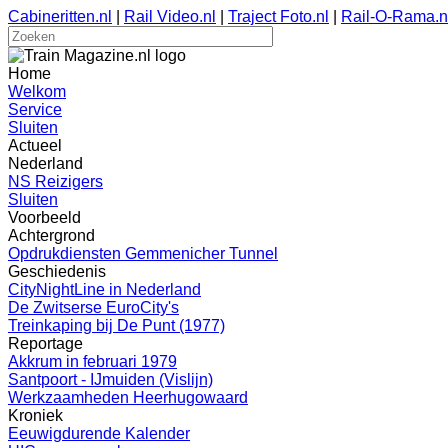
Cabineritten.nl
|
Rail Video.nl
|
Traject Foto.nl
|
Rail-O-Rama.n
Home
Welkom
Service
Sluiten
Actueel
Nederland
NS Reizigers
Sluiten
Voorbeeld
Achtergrond
Opdrukdiensten Gemmenicher Tunnel
Geschiedenis
CityNightLine in Nederland
De Zwitserse EuroCity's
Treinkaping bij De Punt (1977)
Reportage
Akkrum in februari 1979
Santpoort - IJmuiden (Vislijn)
Werkzaamheden Heerhugowaard
Kroniek
Eeuwigdurende Kalender