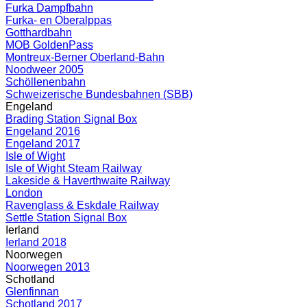
Furka Dampfbahn
Furka- en Oberalppas
Gotthardbahn
MOB GoldenPass
Montreux-Berner Oberland-Bahn
Noodweer 2005
Schöllenenbahn
Schweizerische Bundesbahnen (SBB)
Engeland
Brading Station Signal Box
Engeland 2016
Engeland 2017
Isle of Wight
Isle of Wight Steam Railway
Lakeside & Haverthwaite Railway
London
Ravenglass & Eskdale Railway
Settle Station Signal Box
Ierland
Ierland 2018
Noorwegen
Noorwegen 2013
Schotland
Glenfinnan
Schotland 2017