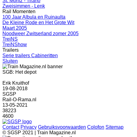
St. Moritz - Tirano
Zweisimmen - Lenk
Rail Momenten
100 Jaar Albula en Ruinaulta
De Kleine Rode en Het Grote Wit
Maart 2005
Noodweer Zwitserland zomer 2005
TreiNS
TreiNShow
Trailers
Serie trailers Cabineritten
Sluiten
SGB: Het depot
Erik Kruithof
19-08-2018
SGSP
Rail-O-Rama.nl
13-05-2021
38223
4600
Contact
Privacy
Gebruiksvoorwaarden
Colofon
Sitemap
© SGSP 2021 | Train Magazine.nl