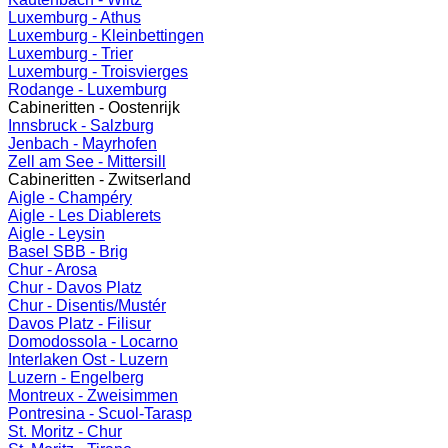
Luxemburg - Athus
Luxemburg - Kleinbettingen
Luxemburg - Trier
Luxemburg - Troisvierges
Rodange - Luxemburg
Cabineritten - Oostenrijk
Innsbruck - Salzburg
Jenbach - Mayrhofen
Zell am See - Mittersill
Cabineritten - Zwitserland
Aigle - Champéry
Aigle - Les Diablerets
Aigle - Leysin
Basel SBB - Brig
Chur - Arosa
Chur - Davos Platz
Chur - Disentis/Mustér
Davos Platz - Filisur
Domodossola - Locarno
Interlaken Ost - Luzern
Luzern - Engelberg
Montreux - Zweisimmen
Pontresina - Scuol-Tarasp
St. Moritz - Chur