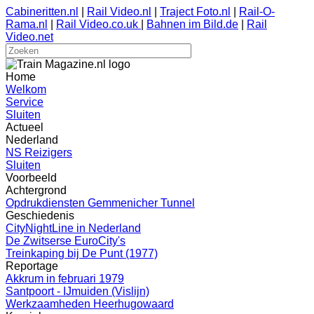
Cabineritten.nl
|
Rail Video.nl
|
Traject Foto.nl
|
Rail-O-
Rama.nl
|
Rail Video.co.uk
|
Bahnen im Bild.de
|
Rail
Video.net
Home
Welkom
Service
Sluiten
Actueel
Nederland
NS Reizigers
Sluiten
Voorbeeld
Achtergrond
Opdrukdiensten Gemmenicher Tunnel
Geschiedenis
CityNightLine in Nederland
De Zwitserse EuroCity's
Treinkaping bij De Punt (1977)
Reportage
Akkrum in februari 1979
Santpoort - IJmuiden (Vislijn)
Werkzaamheden Heerhugowaard