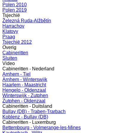
Polen 2010
Polen 2019
Tsjechië
Železná Ruda-Alžbětín
Harrachov
Klatovy
Praag
Tsjechië 2012
Overig
Cabineritten
Sluiten
Video
Cabineritten - Nederland
Arnhem - Tiel
Arnhem - Winterswijk
Haarlem - Maastricht
Hengelo - Oldenzaal
Winterswijk - Zutphen
Zutphen - Oldenzaal
Cabineritten - Duitsland
Bullay (DB) - Traben-Trarbach
Koblenz - Bullay (DB)
Cabineritten - Luxemburg
Bettembourg - Volmerange-les-Mines
Kautenbach - Wiltz