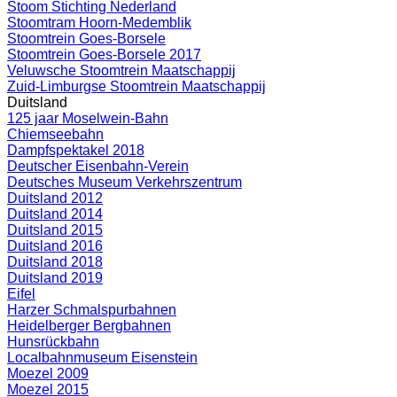
Stoom Stichting Nederland
Stoomtram Hoorn-Medemblik
Stoomtrein Goes-Borsele
Stoomtrein Goes-Borsele 2017
Veluwsche Stoomtrein Maatschappij
Zuid-Limburgse Stoomtrein Maatschappij
Duitsland
125 jaar Moselwein-Bahn
Chiemseebahn
Dampfspektakel 2018
Deutscher Eisenbahn-Verein
Deutsches Museum Verkehrszentrum
Duitsland 2012
Duitsland 2014
Duitsland 2015
Duitsland 2016
Duitsland 2018
Duitsland 2019
Eifel
Harzer Schmalspurbahnen
Heidelberger Bergbahnen
Hunsrückbahn
Localbahnmuseum Eisenstein
Moezel 2009
Moezel 2015