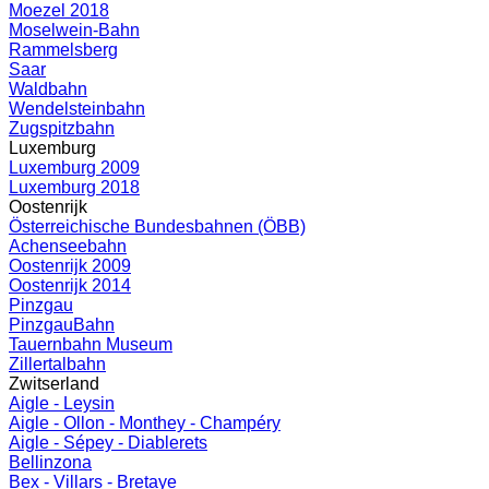
Moezel 2018
Moselwein-Bahn
Rammelsberg
Saar
Waldbahn
Wendelsteinbahn
Zugspitzbahn
Luxemburg
Luxemburg 2009
Luxemburg 2018
Oostenrijk
Österreichische Bundesbahnen (ÖBB)
Achenseebahn
Oostenrijk 2009
Oostenrijk 2014
Pinzgau
PinzgauBahn
Tauernbahn Museum
Zillertalbahn
Zwitserland
Aigle - Leysin
Aigle - Ollon - Monthey - Champéry
Aigle - Sépey - Diablerets
Bellinzona
Bex - Villars - Bretaye