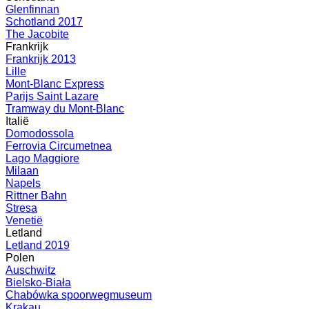
Glenfinnan
Schotland 2017
The Jacobite
Frankrijk
Frankrijk 2013
Lille
Mont-Blanc Express
Parijs Saint Lazare
Tramway du Mont-Blanc
Italië
Domodossola
Ferrovia Circumetnea
Lago Maggiore
Milaan
Napels
Rittner Bahn
Stresa
Venetië
Letland
Letland 2019
Polen
Auschwitz
Bielsko-Biała
Chabówka spoorwegmuseum
Krakau