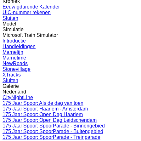
Kroniek
Eeuwigdurende Kalender
UIC-nummer rekenen
Sluiten
Model
Simulatie
Microsoft Train Simulator
Introductie
Handleidingen
Marnelijn
Marnetime
NewRoads
Stonevillage
XTracks
Sluiten
Galerie
Nederland
CityNightLine
175 Jaar Spoor: Als de dag van toen
175 Jaar Spoor: Haarlem - Amsterdam
175 Jaar Spoor: Open Dag Haarlem
175 Jaar Spoor: Open Dag Leidschendam
175 Jaar Spoor: SpoorParade - Binnengebied
175 Jaar Spoor: SpoorParade - Buitengebied
175 Jaar Spoor: SpoorParade - Treinparade