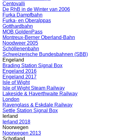
Centovalli
De RhB in de Winter van 2006
Furka Dampfbahn
Furka- en Oberalppas
Gotthardbahn
MOB GoldenPass
Montreux-Berner Oberland-Bahn
Noodweer 2005
Schöllenenbahn
Schweizerische Bundesbahnen (SBB)
Engeland
Brading Station Signal Box
Engeland 2016
Engeland 2017
Isle of Wight
Isle of Wight Steam Railway
Lakeside & Haverthwaite Railway
London
Ravenglass & Eskdale Railway
Settle Station Signal Box
Ierland
Ierland 2018
Noorwegen
Noorwegen 2013
Schotland