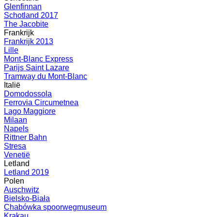
Glenfinnan
Schotland 2017
The Jacobite
Frankrijk
Frankrijk 2013
Lille
Mont-Blanc Express
Parijs Saint Lazare
Tramway du Mont-Blanc
Italië
Domodossola
Ferrovia Circumetnea
Lago Maggiore
Milaan
Napels
Rittner Bahn
Stresa
Venetië
Letland
Letland 2019
Polen
Auschwitz
Bielsko-Biała
Chabówka spoorwegmuseum
Krakau