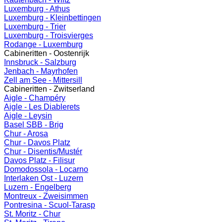
Luxemburg - Athus
Luxemburg - Kleinbettingen
Luxemburg - Trier
Luxemburg - Troisvierges
Rodange - Luxemburg
Cabineritten - Oostenrijk
Innsbruck - Salzburg
Jenbach - Mayrhofen
Zell am See - Mittersill
Cabineritten - Zwitserland
Aigle - Champéry
Aigle - Les Diablerets
Aigle - Leysin
Basel SBB - Brig
Chur - Arosa
Chur - Davos Platz
Chur - Disentis/Mustér
Davos Platz - Filisur
Domodossola - Locarno
Interlaken Ost - Luzern
Luzern - Engelberg
Montreux - Zweisimmen
Pontresina - Scuol-Tarasp
St. Moritz - Chur