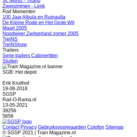
St. Moritz - Tirano
Zweisimmen - Lenk
Rail Momenten
100 Jaar Albula en Ruinaulta
De Kleine Rode en Het Grote Wit
Maart 2005
Noodweer Zwitserland zomer 2005
TreiNS
TreiNShow
Trailers
Serie trailers Cabineritten
Sluiten
SGB: Het depot
Erik Kruithof
19-08-2018
SGSP
Rail-O-Rama.nl
13-05-2021
39256
5656
Contact
Privacy
Gebruiksvoorwaarden
Colofon
Sitemap
© SGSP 2021 | Train Magazine.nl