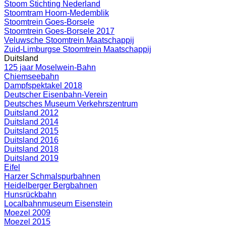
Stoom Stichting Nederland
Stoomtram Hoorn-Medemblik
Stoomtrein Goes-Borsele
Stoomtrein Goes-Borsele 2017
Veluwsche Stoomtrein Maatschappij
Zuid-Limburgse Stoomtrein Maatschappij
Duitsland
125 jaar Moselwein-Bahn
Chiemseebahn
Dampfspektakel 2018
Deutscher Eisenbahn-Verein
Deutsches Museum Verkehrszentrum
Duitsland 2012
Duitsland 2014
Duitsland 2015
Duitsland 2016
Duitsland 2018
Duitsland 2019
Eifel
Harzer Schmalspurbahnen
Heidelberger Bergbahnen
Hunsrückbahn
Localbahnmuseum Eisenstein
Moezel 2009
Moezel 2015