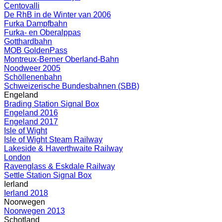
Centovalli
De RhB in de Winter van 2006
Furka Dampfbahn
Furka- en Oberalppas
Gotthardbahn
MOB GoldenPass
Montreux-Berner Oberland-Bahn
Noodweer 2005
Schöllenenbahn
Schweizerische Bundesbahnen (SBB)
Engeland
Brading Station Signal Box
Engeland 2016
Engeland 2017
Isle of Wight
Isle of Wight Steam Railway
Lakeside & Haverthwaite Railway
London
Ravenglass & Eskdale Railway
Settle Station Signal Box
Ierland
Ierland 2018
Noorwegen
Noorwegen 2013
Schotland