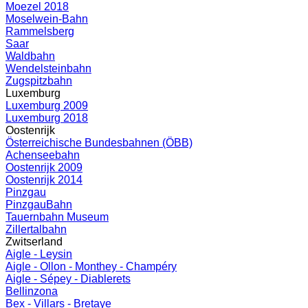
Moezel 2018
Moselwein-Bahn
Rammelsberg
Saar
Waldbahn
Wendelsteinbahn
Zugspitzbahn
Luxemburg
Luxemburg 2009
Luxemburg 2018
Oostenrijk
Österreichische Bundesbahnen (ÖBB)
Achenseebahn
Oostenrijk 2009
Oostenrijk 2014
Pinzgau
PinzgauBahn
Tauernbahn Museum
Zillertalbahn
Zwitserland
Aigle - Leysin
Aigle - Ollon - Monthey - Champéry
Aigle - Sépey - Diablerets
Bellinzona
Bex - Villars - Bretaye