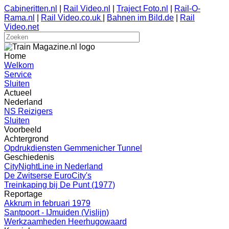
Cabineritten.nl
|
Rail Video.nl
|
Traject Foto.nl
|
Rail-O-
Rama.nl
|
Rail Video.co.uk
|
Bahnen im Bild.de
|
Rail
Video.net
Home
Welkom
Service
Sluiten
Actueel
Nederland
NS Reizigers
Sluiten
Voorbeeld
Achtergrond
Opdrukdiensten Gemmenicher Tunnel
Geschiedenis
CityNightLine in Nederland
De Zwitserse EuroCity's
Treinkaping bij De Punt (1977)
Reportage
Akkrum in februari 1979
Santpoort - IJmuiden (Vislijn)
Werkzaamheden Heerhugowaard