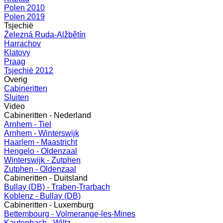
Polen 2010
Polen 2019
Tsjechië
Železná Ruda-Alžbětín
Harrachov
Klatovy
Praag
Tsjechië 2012
Overig
Cabineritten
Sluiten
Video
Cabineritten - Nederland
Arnhem - Tiel
Arnhem - Winterswijk
Haarlem - Maastricht
Hengelo - Oldenzaal
Winterswijk - Zutphen
Zutphen - Oldenzaal
Cabineritten - Duitsland
Bullay (DB) - Traben-Trarbach
Koblenz - Bullay (DB)
Cabineritten - Luxemburg
Bettembourg - Volmerange-les-Mines
Kautenbach - Wiltz