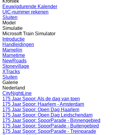
Kroniek
Eeuwigdurende Kalender
UIC-nummer rekenen
Sluiten
Model
Simulatie
Microsoft Train Simulator
Introductie
Handleidingen
Marnelijn
Marnetime
NewRoads
Stonevillage
XTracks
Sluiten
Galerie
Nederland
CityNightLine
175 Jaar Spoor: Als de dag van toen
175 Jaar Spoor: Haarlem - Amsterdam
175 Jaar Spoor: Open Dag Haarlem
175 Jaar Spoor: Open Dag Leidschendam
175 Jaar Spoor: SpoorParade - Binnengebied
175 Jaar Spoor: SpoorParade - Buitengebied
175 Jaar Spoor: SpoorParade - Treinparade